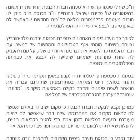
ח"כ שירלי פינטו קדוש היא מעתה חברת הכנסת החירשת הראשונה
בהיסטוריה של מדינת ישראל. בהנחיית יו"ר הכנסת ח"כ מיקי לוי
הוכנה מעטפת פרלמנטרית מלאה לח"כית החדשה שתאפשר לה
באופן מיטבי לבצע את שליחותה הפרלמנטרית.
לצורך כך נועדו בימים האחרונים מזכירת הכנסת ירדנה מלר-הורביץ
וצוותה בשיתוף מומחי אגף הטכנולוגיה והמחשוב של המשכן עם
חברת הכנסת כדי לאפיין את הצרכים הייחודיים שלה, על מנת להעניק
לה שורת פתרונות ישומיים שיסייעו לה לבצע את עבודתה
הפרלמנטרית היומיומית.
במסגרת מעטפת פרלמנטרית זו נקבע באופן תקדימי כי ח"כ פינטו
תיעזר במהלך דיוני המליאה במתורגמנית שתתרגם עבורה את
הנאמר לשפת סימנים ותדבר בקולה באמצעות מיקרופון "מדונה"
שיחובר למערכת ההגברה המרכזית של המליאה.
כמו כן נקבע לבקשת חברת הכנסת כי מקום ישיבתה באולם יאפשר
לה לראות מקרוב את המתרגמת שלה דבר שיאפשר לה להיות
מעורבת בנעשה במליאה בזמן אמת כדי להגיב בקריאות ביניים,
להעלות שאילתות ולנאום מהפודיום ומהמיקרופון שבירכתי המליאה.
עוד נקבע כי הכנסת תערך בימים הקרובים להתקנת נורה מיוחדת