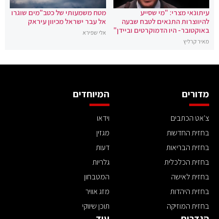
עיתונאי מצרי: "מי שסייע
מטח משמעותי של כטב"מים שוגרו
להיווצרות התנאים לטבח שבעה
אל עבר ישראל מכיוון עיראק
באוקטובר- היו הדמוקרטים וביידן"
אלי שפירא
מאיר קרליץ
מדורים
המיוחדים
צ'אט הכתבים
וידאו
בחזית החדשות
מגזין
בחזית הבריאות
דעות
בחזית הכלכלית
גלריות
בחזית לאישה
המטבחון
בחזית היהדות
מזג אוויר
בחזית המוזיקה
תוכן שיווקי
הגדרות
עוד ..