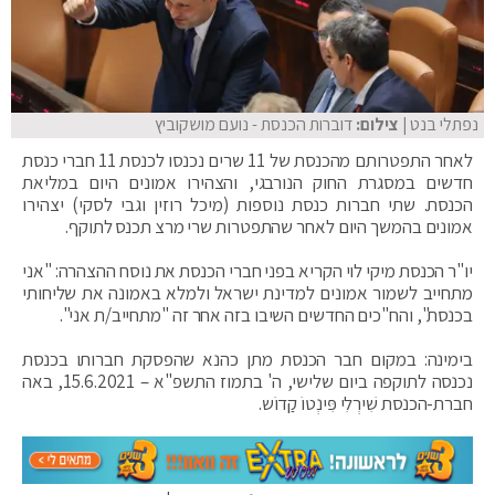
נפתלי בנט
| צילום:
דוברות הכנסת - נועם מושקוביץ
לאחר התפטרותם מהכנסת של 11 שרים נכנסו לכנסת 11 חברי כנסת
חדשים במסגרת החוק הנורבגי, והצהירו אמונים היום במליאת
הכנסת. שתי חברות כנסת נוספות (מיכל רוזין וגבי לסקי) יצהירו
אמונים בהמשך היום לאחר שהתפטרות שרי מרצ תכנס לתוקף.
יו"ר הכנסת מיקי לוי הקריא בפני חברי הכנסת את נוסח ההצהרה: "אני
מתחייב לשמור אמונים למדינת ישראל ולמלא באמונה את שליחותי
בכנסת", והח"כים החדשים השיבו בזה אחר זה "מתחייב/ת אני".
בימינה: במקום חבר הכנסת מתן כהנא שהפסקת חברותו בכנסת
נכנסה לתוקפה ביום שלישי, ה' בתמוז התשפ"א – 15.6.2021, באה
חברת-הכנסת שִׁירְלִי פִּינְטוֹ קַדוֹש.