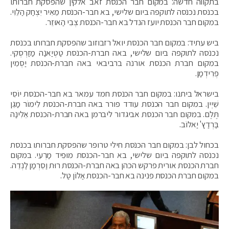
בתקווה חדשה: במקום חבר הכנסת זאב אלקין שהפסקת חברותו
בכנסת נכנסה לתוקפה ביום שלישי, בא חבר-הכנסת מֵאִיר יִצְחַק הַלֵוִי.
במקום חבר הכנסת יועז הנדל בא חבר-הכנסת צְבִי הַאוּזֵר.
ביש עתיד: במקום חבר הכנסת יואל רזבוזוב שהפסקת חברותו בכנסת
נכנסה לתוקפה ביום שלישי, באה חברת-הכנסת טַטְיַאנַה מַזַרְסְקִי.
במקום חברת הכנסת אורנה ברביבאי באה חברת-הכנסת יַסְמִין
פְרִידְמַן.
בישראל ביתנו: במקום חבר הכנסת חמד עמאר בא חבר-הכנסת יוֹסִי
שֵׁיְין. במקום חבר הכנסת עודד פורר באה חברת-הכנסת לִימוֹר מַגֵן
תֶּלֶם. במקום חבר הכנסת אביגדור ליברמן באה חברת-הכנסת אֵלִינַה
בַּרְדַץ' יַאלוֹב.
בכחול לבן: במקום חבר הכנסת חילי טרופר שהפסקת חברותו בכנסת
נכנסה לתוקפה ביום שלישי, בא חבר-הכנסת מוּפִיד מַרְעִי. במקום
חברת הכנסת אורית פרקש הכהן באה חברת-הכנסת רוּת וַסֵרְמַן לַנְדֵה.
במקום חברת הכנסת פנינה בא חבר-הכנסת אַלוֹן טַל.