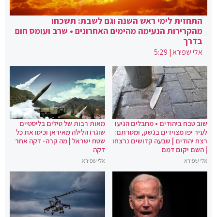
התחזית לימי ראש השנה וגם לשבת: תשכחו
מהקרירות הנעימה מהימים האחרונים • שרב ועומס חום
בדרך
אלי שפירא
|
5:29
שוב טבח ביהודים • מחבלים הגיעו
מאות רבות של טילים בליסטיים
לעיר יפו מצוידים בנשק, ומטרתם:
שוגרו הלילה מאיראן וכיסו את כל
רצח יהודים | שבעה קדושים נרצחו
שטח ישראל | מה קרה- דקה אחר
| השם יקום דמם
דקה
אלי שפירא
אלי שפירא