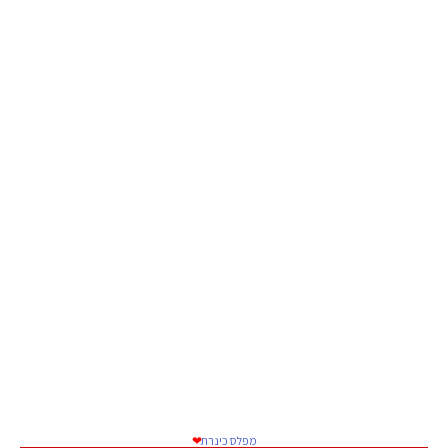
מפלס כינרת
❤