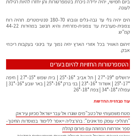
ביום חמישי, יהיה ירידה ניכרת בטמפרטורות והן יחזרו להיות רגילות
לעונה.
הים יהיה גלי עד גבה-גלים וגובהו 180-70 סנטימטרים. תהיה רוח
צפונית-מערבית עד צפונית-מזרחית והיא תנשב במהירות 44-22
קמ"ש.
זיהום האוויר בכל אזורי הארץ יהיה נמוך עד בינוני בעקבות ריכוזי
אבק.
הטמפרטורות החזויות להיום בערים
ירושלים 19°-27° | תל אביב 16°-25° | בית שמש 15°-27° | חיפה
17°-25° | אשדוד 16°-23° | בני ברק 16°-25° | באר שבע 16°-31° |
עפולה 18°-34° | צפת 18°-26°
עוד מבחזית החדשות
מטח משמעותי של כטב"מים שוגרו אל עבר ישראל מכיוון עיראק
"תהליכי עומק מדאיגים": בהרצליה ייאסר ללימוד במוסדות החינוך-
ספר אזרחות המזוהה עם פורום קהלת
איראן טוענת: ישראל ביצעה פעולה חשאית משמעותית במדינה