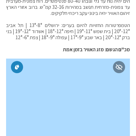
הים יהיה נוח עד גלי וגובהו 80-40 סנטימטרים. רוח צפונית-מערבית
עד צפונית-מזרחית תנשב במהירות 32-16 קמ"ש. ברוב אזורי הארץ
זיהום האוויר יהיה בינוני עקב ריכוזי חלקיקים.
הטמפרטורות החזויות להיום בערים: ירושלים 8°-13° | תל אביב
12°-20° | בית שמש 11°-19° | חיפה 12°-18° | אשדוד 12°-19° | בני
ברק 12°-20° | באר שבע 9°-17° | עפולה 9°-18° | צפת 6°-12°
מכ"ם הגשם: מזג האוויר בזמן אמת