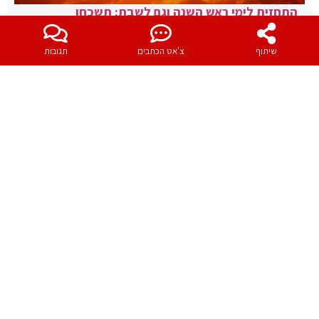
התחזית לימי ראש השנה וגם לשבת: תשכחו
מהקרירות הנעימה מהימים האחרונים • שרב ועומס חום
בדרך
שיתוף
צ'אט הכתבים
תגובות
אלי שפירא
|
5:29
שוב טבח ביהודים • מחבלים הגיעו
מאות רבות של טילים בליסטיים
לעיר יפו מצוידים בנשק, ומטרתם:
שוגרו הלילה מאיראן וכיסו את כל
רצח יהודים | שבעה קדושים נרצחו
שטח ישראל | מה קרה- דקה אחר
| השם יקום דמם
דקה
אלי שפירא
אלי שפירא
עיתונאי מצרי: "מי שסייע
מטח משמעותי של כטב"מים שוגרו