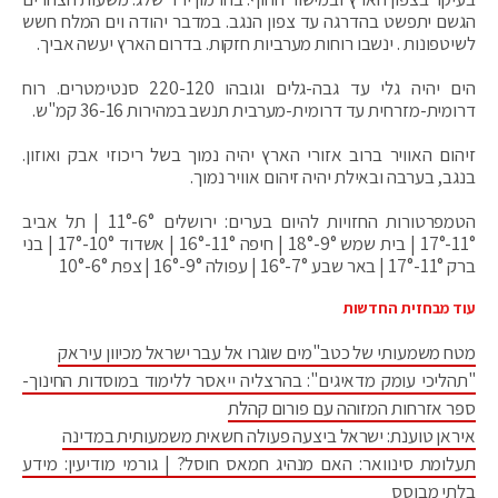
הגשם יתפשט בהדרגה עד צפון הנגב. במדבר יהודה וים המלח חשש
לשיטפונות . ינשבו רוחות מערביות חזקות. בדרום הארץ יעשה אביך.
הים יהיה גלי עד גבה-גלים וגובהו 220-120 סנטימטרים. רוח
דרומית-מזרחית עד דרומית-מערבית תנשב במהירות 36-16 קמ"ש.
זיהום האוויר ברוב אזורי הארץ יהיה נמוך בשל ריכוזי אבק ואוזון.
בנגב, בערבה ובאילת יהיה זיהום אוויר נמוך.
הטמפרטורות החזויות להיום בערים: ירושלים 6°-11° | תל אביב
11°-17° | בית שמש 9°-18° | חיפה 11°-16° | אשדוד 10°-17° | בני
ברק 11°-17° | באר שבע 7°-16° | עפולה 9°-16° | צפת 6°-10°
עוד מבחזית החדשות
מטח משמעותי של כטב"מים שוגרו אל עבר ישראל מכיוון עיראק
"תהליכי עומק מדאיגים": בהרצליה ייאסר ללימוד במוסדות החינוך-
ספר אזרחות המזוהה עם פורום קהלת
איראן טוענת: ישראל ביצעה פעולה חשאית משמעותית במדינה
תעלומת סינוואר: האם מנהיג חמאס חוסל? | גורמי מודיעין: מידע
בלתי מבוסס