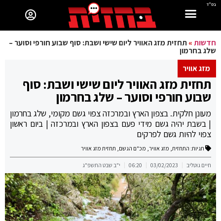
בס"ד
חדשות
»
תחזית מזג האוויר ליום שישי ושבת: סוף שבוע חורפי וסוער –
שלג בחרמון
מזג אוויר
תחזית מזג האוויר ליום שישי ושבת: סוף
שבוע חורפי וסוער – שלג בחרמון
מעונן חלקית. בצפון הארץ ובמרכזה צפוי גשם מקומי, שלג בחרמון
| בשבת יהיה גשם מידי פעם בצפון הארץ ובמרכזה | ביום ראשון
צפוי להיות גשם לפרקים
תגיות:
התחזית
,
מזג אוויר
,
מכ"ם הגשם
,
תחזית מזג אוויר
חיים גוטליב
03/02/2023
06:20
י"ב שבט התשפ"ג