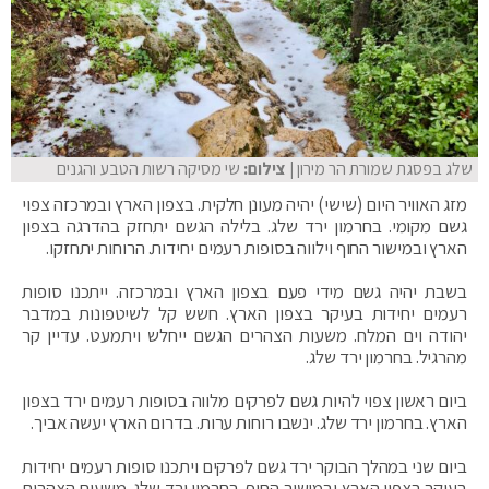
שלג בפסגת שמורת הר מירון
| צילום:
שי מסיקה רשות הטבע והגנים
מזג האוויר היום (שישי) יהיה מעונן חלקית. בצפון הארץ ובמרכזה צפוי
גשם מקומי. בחרמון ירד שלג. בלילה הגשם יתחזק בהדרגה בצפון
הארץ ובמישור החוף וילווה בסופות רעמים יחידות. הרוחות יתחזקו.
בשבת יהיה גשם מידי פעם בצפון הארץ ובמרכזה. ייתכנו סופות
רעמים יחידות בעיקר בצפון הארץ. חשש קל לשיטפונות במדבר
יהודה וים המלח. משעות הצהרים הגשם ייחלש ויתמעט. עדיין קר
מהרגיל. בחרמון ירד שלג.
ביום ראשון צפוי להיות גשם לפרקים מלווה בסופות רעמים ירד בצפון
הארץ. בחרמון ירד שלג. ינשבו רוחות ערות. בדרום הארץ יעשה אביך.
ביום שני במהלך הבוקר ירד גשם לפרקים ויתכנו סופות רעמים יחידות
בעיקר בצפון הארץ ובמישור החוף. בחרמון ירד שלג. משעות הצהרים