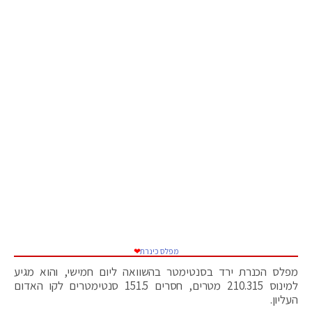
מפלס כינרת
❤
מפלס הכנרת ירד בסנטימטר בהשוואה ליום חמישי, והוא מגיע
למינוס 210.315 מטרים, חסרים 151.5 סנטימטרים לקו האדום
העליון.