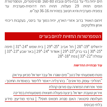
הים יהיה גלי עד גבה-גלים וגובהו 160-80 סנטימטרים, וטמפרטורת
המים תהיה 29 מעלות. תהיה רוח דרומית-מערבית עד
צפונית-מערבית והיא תנשב במהירות 36-16 קמ"ש.
זיהום האוויר ברוב אזורי הארץ, יהיה נמוך עד בינוני, בעקבות ריכוזי
אוזון וחלקיקים.
הטמפרטורות החזויות להיום בערים
ירושלים 19°-28° | תל אביב 25°-29° | בית שמש 24°-31° | חיפה
25°-30° | בני ברק 25°-29° | אשדוד 24°-29° | באר שבע 23°-33° |
עפולה 22°-33° | צפת 18°-28°
עוד מבחזית החדשות
מטח משמעותי של כטב"מים שוגרו אל עבר ישראל מכיוון עיראק
"תהליכי עומק מדאיגים": בהרצליה ייאסר ללימוד במוסדות החינוך-
ספר אזרחות המזוהה עם פורום קהלת
איראן טוענת: ישראל ביצעה פעולה חשאית משמעותית במדינה
תעלומת סינוואר: האם מנהיג חמאס חוסל? | גורמי מודיעין: מידע
בלתי מבוסס