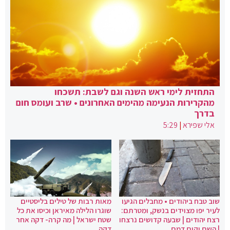
התחזית לימי ראש השנה וגם לשבת: תשכחו
מהקרירות הנעימה מהימים האחרונים • שרב ועומס חום
בדרך
אלי שפירא
|
5:29
שוב טבח ביהודים • מחבלים הגיעו
מאות רבות של טילים בליסטיים
לעיר יפו מצוידים בנשק, ומטרתם:
שוגרו הלילה מאיראן וכיסו את כל
רצח יהודים | שבעה קדושים נרצחו
שטח ישראל | מה קרה- דקה אחר
| השם יקום דמם
דקה