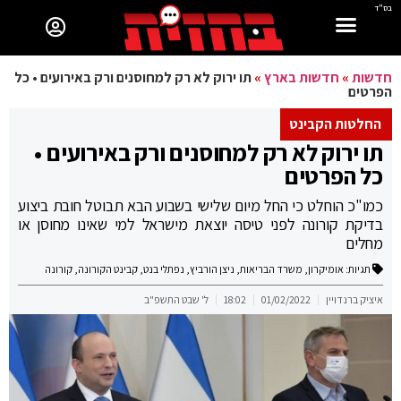
בס"ד
חדשות
»
חדשות בארץ
»
תו ירוק לא רק למחוסנים ורק באירועים • כל
הפרטים
החלטות הקבינט
תו ירוק לא רק למחוסנים ורק באירועים •
כל הפרטים
כמו"כ הוחלט כי החל מיום שלישי בשבוע הבא תבוטל חובת ביצוע
בדיקת קורונה לפני טיסה יוצאת מישראל למי שאינו מחוסן או
מחלים
תגיות:
אומיקרון
,
משרד הבריאות
,
ניצן הורביץ
,
נפתלי בנט
,
קבינט הקורונה
,
קורונה
איציק ברנדויין
01/02/2022
18:02
ל' שבט התשפ"ב