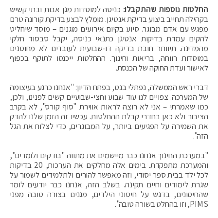
החלטות נוספות שהתקבלו:
כניסה למוסדות מגן אבות ובתי קשיש
בקהילה תחייב ביצוע בדיקת אנטיגן. מומלץ לבצע בדיקת קורונה טרם
מפגש עם אדם מבוגר. סיוע בקיום אירועים מוגנים – מוסד שיחליט
להקים עמדת בדיקות אנטיגן כתנאי כניסה, יקבל סבסוד חלקי
מהמדינה. תיוותר חובת בדיקה דו-שבועית לעובדים לא מחוסנים
במוסדות רווחה, בריאות וחינוך. ההחלטות ייכנסו לתוקף בכפוף
לאישור ועדת החוקה של הכנסת.
דברי ראש הממשלה, נפתלי בנט, בפתח הדיון: "אנחנו כרגע בעיצומה
של המערכה. צפויים לנו עוד שבוע וחצי-שבועיים קשים לפנינו, ולכן,
כמו שאמרתי – אני לא רוצה לראות אווירת "סוף קורס", לא בקרב
הציבור ולא כאן בחדרי קבלת ההחלטות. עכשיו זה הזמן שלנו להדק
את השמירה על הפגיעים ביותר, על המבוגרים, כדי לצלוח את הגל
הזה".
"במערכת החינוך אנחנו כבר מיישמים את מתווה "בודקים ולומדים",
והמערכת מתפקדת. בימים אלה מחלקים את הערכות, 20 בדיקות
לכל ילד בבית ספר יסודי, וזה מאפשר להורים ולתלמידים לשמור על
שגרת לימודים וחיים תקינה. בשלב הזה, אנחנו כבר יודעים לומר
שהחיסונים, בדגש על חיסוני הילדים, מגנים בצורה טובה מפני
PIMS, וזו בהחלט בשורה טובה".