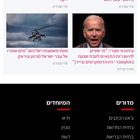
אלי שפירא
אלי שפירא
עיתונאי מצרי: "מי שסייע
מטח משמעותי של כטב"מים שוגרו
להיווצרות התנאים לטבח שבעה
אל עבר ישראל מכיוון עיראק
באוקטובר- היו הדמוקרטים וביידן"
אלי שפירא
מאיר קרליץ
מדורים
המיוחדים
צ'אט הכתבים
וידאו
בחזית החדשות
מגזין
בחזית הבריאות
דעות