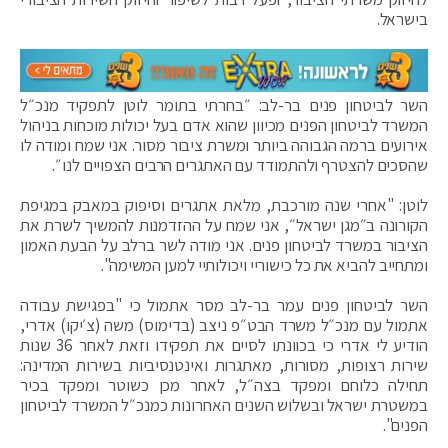
בישראל.
השר לביטחון פנים בר-לב: ״בחרתי בתומר לוטן לתפקיד מנכ״ל
המשרד לביטחון הפנים מכיוון שהוא אדם בעל יכולות מוכחות בניהול
אירועים ברמה הגבוהה ביותר ומשרת ציבור מסור. אני שמח ומודה לו
שהסכים להצטרף ולהתמודד עם האתגרים הרבים הצפויים לנו״.
לוטן: "אחרי שנה מורכבת, מלאת אתגרים וסיפוק במאבק במגיפת
הקורונה ב״מגן ישראל״, אני שמח על ההזדמנות להמשיך לשרת את
הציבור במשרד לביטחון פנים. אני מודה לשר ברלב על הבעת האמון
ומתחייב להביא את כל כישוריי ויכולותיי למען המשימה".
השר לביטחון פנים עמר בר-לב מסר אתמול כי "בפגישת עבודה
אתמול עם מנכ״ל משרד הבט״פ ניצב (בדימוס) משה (צ׳יקו) אדרי,
הודיע לי אדרי כי בכוונתו לסיים את תפקידו וזאת לאחר 36 שנות
שירות רצופות, מסורות, מאתגרות ואינטנסיביות בשירות המדינה:
תחילה כלוחם ומפקד בצה״ל, לאחר מכן כשוטר ומפקד בכיר
במשטרת ישראל ובשלוש השנים האחרונות כמנכ״ל המשרד לביטחון
הפנים".