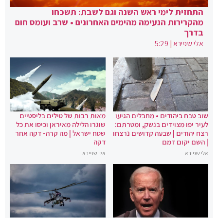
התחזית לימי ראש השנה וגם לשבת: תשכחו
מהקרירות הנעימה מהימים האחרונים • שרב ועומס חום
בדרך
אלי שפירא
|
5:29
שוב טבח ביהודים • מחבלים הגיעו
מאות רבות של טילים בליסטיים
לעיר יפו מצוידים בנשק, ומטרתם:
שוגרו הלילה מאיראן וכיסו את כל
רצח יהודים | שבעה קדושים נרצחו
שטח ישראל | מה קרה- דקה אחר
| השם יקום דמם
דקה
אלי שפירא
אלי שפירא