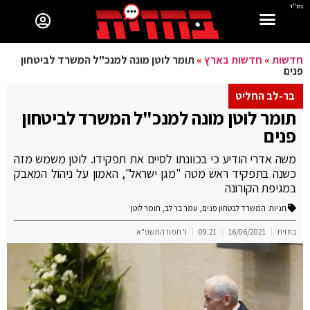
בס"ד
חדשות
»
חדשות בארץ
»
תומר לוטן מונה למנכ"ל המשרד לביטחון
פנים
בר-לב החליט
תומר לוטן מונה למנכ"ל המשרד לביטחון
פנים
משה אדרי הודיע כי בכוונתו לסיים את תפקידו. לוטן משמש מזה
כשנה בתפקיד ראש מטה "מגן ישראל", האמון על ניהול המאבק
במגיפת הקורונה
תגיות:
המשרד לבטחון פנים
,
עמר בר לב
,
תומר לוטן
בחזית
16/06/2021
09:21
ו' תמוז התשפ"א