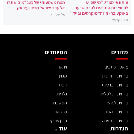
עיתונאי מצרי: "מי שסייע
מטח משמעותי של כטב"מים שוגרו
להיווצרות התנאים לטבח שבעה
אל עבר ישראל מכיוון עיראק
באוקטובר- היו הדמוקרטים וביידן"
אלי שפירא
מאיר קרליץ
מדורים
המיוחדים
צ'אט הכתבים
וידאו
בחזית החדשות
מגזין
בחזית הבריאות
דעות
בחזית הכלכלית
גלריות
בחזית לאישה
המטבחון
בחזית היהדות
מזג אוויר
בחזית המוזיקה
תוכן שיווקי
הגדרות
עוד ..