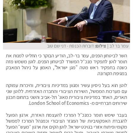
עמר בר לב
| צילום:
דוברות הכנסת - דני שם טוב
השר לביטחון הפנים, עמר בר-לב, הודיע הבוקר כי החליט למנות את
תומר לוטן לתפקיד מנכ״ל המשרד לביטחון הפנים. לוטן משמש מזה
כשנה בתפקיד ראש מטה "מגן ישראל", האמון על ניהול המאבק
במגיפת הקורונה.
לוטן הוא בעל ניסיון עשיר ומגוון במדיניות ציבורית, והיכרות עמוקה
עם מערכות הממשל, השירות הציבורי והחברה האזרחית. ללוטן שני
תארים, האחד במדיניות ציבורית מאונ' תל-אביב והשני בתחום תכנון
שירותים חברתיים מ- London School of Economics.
בעבר שימש תומר כמנכ״ל המרכז להעצמת האזרח, ארגון הפועל
להגברת האפקטיביות של המגזר הציבורי וכמנהל המרכז לממשל
מקומי ופיתוח אזורי בגוינט ישראל. לוטן הקים את ארגון ״מעש״ הפועל
לחיזוק משרתי הציבור, ופעל רבות לשיפור וחיזוק השירות הציבורי