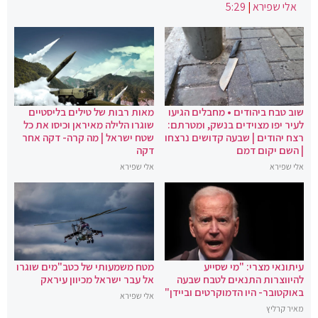
אלי שפירא
|
5:29
שוב טבח ביהודים • מחבלים הגיעו
מאות רבות של טילים בליסטיים
לעיר יפו מצוידים בנשק, ומטרתם:
שוגרו הלילה מאיראן וכיסו את כל
רצח יהודים | שבעה קדושים נרצחו
שטח ישראל | מה קרה- דקה אחר
| השם יקום דמם
דקה
אלי שפירא
אלי שפירא
עיתונאי מצרי: "מי שסייע
מטח משמעותי של כטב"מים שוגרו
להיווצרות התנאים לטבח שבעה
אל עבר ישראל מכיוון עיראק
באוקטובר- היו הדמוקרטים וביידן"
אלי שפירא
מאיר קרליץ