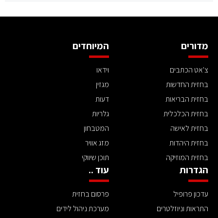
מדורים
המיוחדים
צ'אט הכתבים
וידאו
בחזית החדשות
מגזין
בחזית הבריאות
דעות
בחזית הכלכלית
גלריות
בחזית לאישה
המטבחון
בחזית היהדות
מזג אוויר
בחזית המוזיקה
תוכן שיווקי
הגדרות
עוד ..
עדכון פרופיל
פרסום בחזית
התראות וניוזלטרים
מערכת ניהול לידים