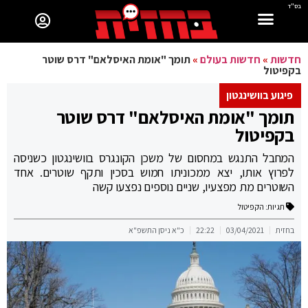
בס"ד
חדשות
»
חדשות בעולם
»
תומך "אומת האיסלאם" דרס שוטר
בקפיטול
פיגוע בוושינגטון
תומך "אומת האיסלאם" דרס שוטר
בקפיטול
המחבל התנגש במחסום של משכן הקונגרס בוושינגטון כשניסה
לפרוץ אותו, יצא ממכוניתו חמוש בסכין ותקף שוטרים. אחד
השוטרים מת מפצעיו, שניים נוספים נפצעו קשה
תגיות:
הקפיטול
בחזית
03/04/2021
22:22
כ"א ניסן התשפ"א