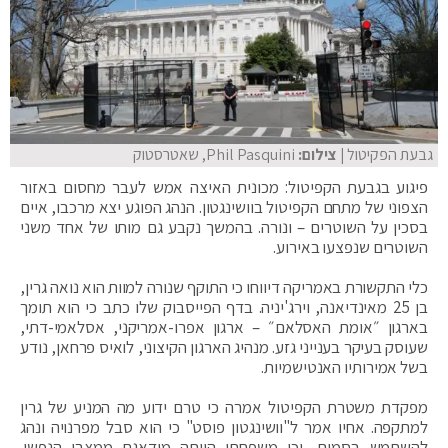
גבעת הפקיטול
| צילום:
Phil Pasquini, שאטרסטוק
פיגוע בגבעת הקפיטול: מכונית האיצה אמש לעבר מחסום באזור
הצפוני של מתחם הקפיטול בוושינגטון. הנהג הפוגע יצא מרכבו, איים
בסכין על השוטרים – ונורה. בהמשך נקבע גם מותו של אחד משני
השוטרים שנפצעו באירוע.
כלי התקשורת באמריקה דיווחו כי התוקף שנורה למוות הוא נואה גרין,
בן 25 מאינדיאנה, וירג'יניה. בדף הפייסבוק שלו כתב כי הוא תומך
בארגון ״אומת האסלאם״ – ארגון אפרו-אמריקני, אסלאמי-דתי,
שעוסק בעיקר בענייני גזע. מנהיג הארגון הקיצוני, לואיס פרחאן, נודע
בשל אמירותיו האנטישמיות.
מפקדת משטרת הקפיטול אמרה כי טרם ידוע מה המניע של גרין
למתקפה. אחיו אמר ל"וושינגטון פוסט" כי הוא סבל מפרנויה ונהג
להשתמש בסמים, וכי משפחתו הייתה מודאגת ממצבו הנפשי.