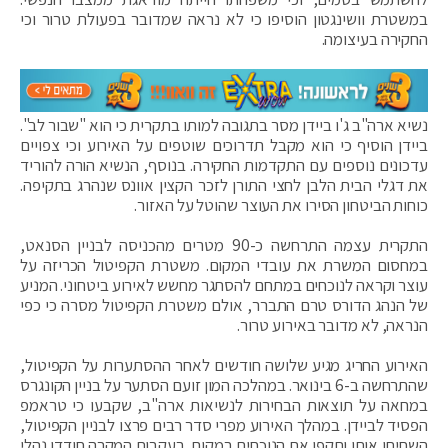
במשטרת וושינגטון הוסיפו כי לא נראה שמדובר בפעולת טרור וכי
החקירה בעיצומה.
נשיא ארה"ב ג'ו ביידן מסר בתגובה למותו בתקרית כי הוא "שבור לב".
ביידן הוסיף כי הוא מקבל תדרוכים שוטפים על האירוע וכי צפויים
עדכונים נוספים עם התקדמות החקירה. בנוסף, הנשיא הורה להוריד
את דגלי הבית הלבן לחצי התורן לזכר הקצין אוונס שנהרג בתקיפה.
כוחות הביטחון הסירו את העוצר שהוטל על האזור.
התקרית עצמה התרחשה כ-90 מטרים מהכניסה לבניין הסנאט,
במחסום המשרת את עובדי המקום. משטרת הקפיטול הכריזה על
עוצר וקראה לנוכחים במתחם להסתגר מחשש לאירוע ביטחוני. המניע
של הנהג הדורס טרם התברר, אולם משטרת הקפיטול מסרה כי כפי
הנראה, לא מדובר באירוע טרור.
האירוע החריג מגיע שלושה חודשים לאחר ההסתערות על הקפיטול,
שהתרחשה ב-6 בינואר. במהלכה המון זועם הסתער על בניין הקונגרס
במחאה על תוצאות הבחירות לנשיאות ארה"ב, שקבעו כי טראמפ
הפסיד לביידן. במהלך האירוע מפרי סדר רבים פרצו לבניין הקפיטול,
השחיתו אותו ותקפו את הנוכחים במקום. בעקבות המקרה חודדו נהלי