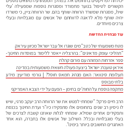
יכולתה לפרויקטים בתחומים אלו. במהלך המפגש עלו נושאים נוספים
הקשורים לטיפול בנוער מתמודד ומסגרות נוספות שמפעילה 'עלי
שיח', מסגרות שמשרד הרווחה שותף בהם. שר הרווחה ציין, כי משרדו
יהיה שותף מלא לדאגה לרווחתם של אנשים עם מוגבלויות ובעלי
צרכים מיוחדים.
עוד מבחזית החדשות
מטח משמעותי של כטב"מים שוגרו אל עבר ישראל מכיוון עיראק
"תהליכי עומק מדאיגים": בהרצליה ייאסר ללימוד במוסדות החינוך-
ספר אזרחות המזוהה עם פורום קהלת
איראן טוענת: ישראל ביצעה פעולה חשאית משמעותית במדינה
תעלומת סינוואר: האם מנהיג חמאס חוסל? | גורמי מודיעין: מידע
בלתי מבוסס
מתקפה נוספת על החות'ים בתימן – הפעם על ידי הצבא האמריקני
הרב חיים פרקל: "שמחתי לפגוש את שר הרווחה הרב יעקב מרגי, שיש
לו ניסיון רב שנים בתחומים אלו מתפקידו כיו"ר ועדת החינוך בכנסת
ותפקידים אחרים שמילא. שמחתי לגלות שאוזנו קשבת לצרכים של
בעלי מוגבלויות ובכלל. השילוב של אנשים אלו בחברה, הוא אחד
האתגרים החשובים ביותר בימינו".