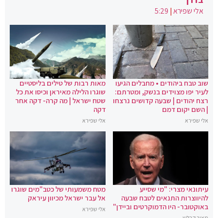
אלי שפירא
|
5:29
שוב טבח ביהודים • מחבלים הגיעו
מאות רבות של טילים בליסטיים
לעיר יפו מצוידים בנשק, ומטרתם:
שוגרו הלילה מאיראן וכיסו את כל
רצח יהודים | שבעה קדושים נרצחו
שטח ישראל | מה קרה- דקה אחר
| השם יקום דמם
דקה
אלי שפירא
אלי שפירא
עיתונאי מצרי: "מי שסייע
מטח משמעותי של כטב"מים שוגרו
להיווצרות התנאים לטבח שבעה
אל עבר ישראל מכיוון עיראק
באוקטובר- היו הדמוקרטים וביידן"
אלי שפירא
מאיר קרליץ