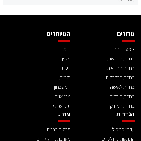
מדורים
המיוחדים
צ'אט הכתבים
וידאו
בחזית החדשות
מגזין
בחזית הבריאות
דעות
בחזית הכלכלית
גלריות
בחזית לאישה
המטבחון
בחזית היהדות
מזג אוויר
בחזית המוזיקה
תוכן שיווקי
הגדרות
עוד ..
עדכון פרופיל
פרסום בחזית
התראות וניוזלטרים
מערכת ניהול לידים