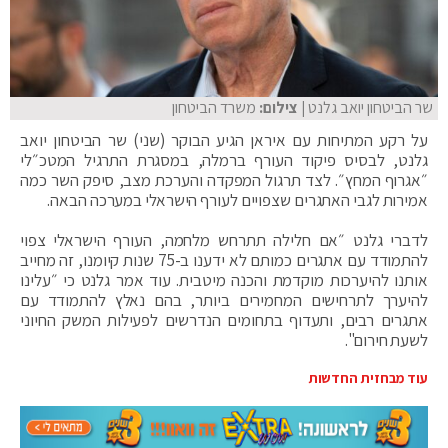
שר הביטחון יואב גלנט
| צילום:
משרד הביטחון
על רקע המתיחות עם איראן הגיע הבוקר (שני) שר הביטחון יואב
גלנט, לבסיס פיקוד העורף ברמלה, במסגרת התרגיל המטכ״לי
״אגרוף המחץ״. לצד תרגול המפקדה והערכת מצב, סיפק השר כמה
אמירות לגבי האתגרים שצפויים לעורף הישראלי במערכה הבאה.
לדברי גלנט ״אם חלילה תתרחש מלחמה, העורף הישראלי צפוי
להתמודד עם אתגרים כמותם לא ידענו ב-75 שנות קיומנו, זה מחייב
אותנו להיערכות מוקדמת והכנה מיטבית. עוד אמר גלנט כי ״עלינו
להיערך לתרחישים המחמירים ביותר, בהם נאלץ להתמודד עם
אתגרים רבים, ותעדוף בתחומים הנדרשים לפעילות המשק החיוני
לשעת חירום".
עוד מבחזית החדשות