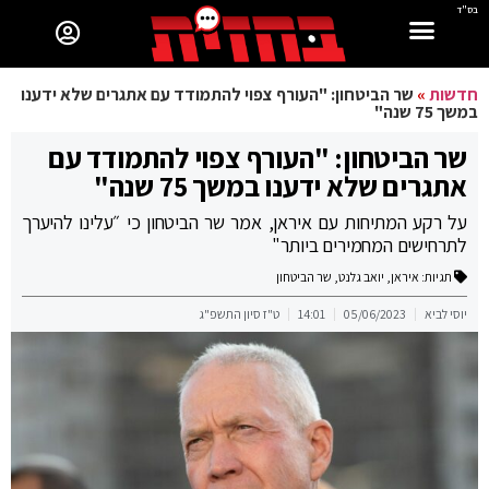
בס"ד
חדשות
»
שר הביטחון: "העורף צפוי להתמודד עם אתגרים שלא ידענו
במשך 75 שנה"
שר הביטחון: "העורף צפוי להתמודד עם
אתגרים שלא ידענו במשך 75 שנה"
על רקע המתיחות עם איראן, אמר שר הביטחון כי ״עלינו להיערך
לתרחישים המחמירים ביותר"
תגיות:
איראן
,
יואב גלנט
,
שר הביטחון
יוסי לביא
05/06/2023
14:01
ט"ז סיון התשפ"ג