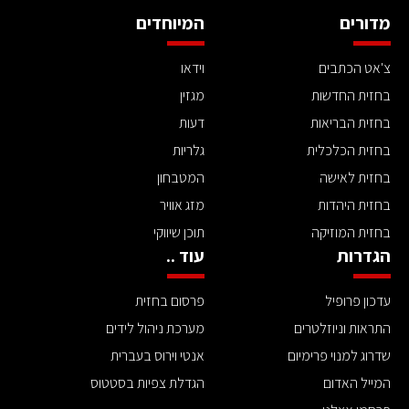
מדורים
המיוחדים
צ'אט הכתבים
וידאו
בחזית החדשות
מגזין
בחזית הבריאות
דעות
בחזית הכלכלית
גלריות
בחזית לאישה
המטבחון
בחזית היהדות
מזג אוויר
בחזית המוזיקה
תוכן שיווקי
הגדרות
עוד ..
עדכון פרופיל
פרסום בחזית
התראות וניוזלטרים
מערכת ניהול לידים
שדרוג למנוי פרימיום
אנטי וירוס בעברית
המייל האדום
הגדלת צפיות בסטטוס