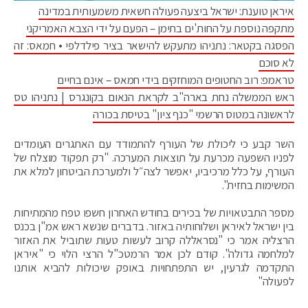
איראן טוענת: ישראל ביצעה פעולה חשאית משמעותית במדינה
מתקפה נוספת על החות'ים בתימן – הפעם על ידי הצבא האמריקני
הפסגה בקטאר: נתניהו מתעקש להישאר בציר פילדלפי • חמאס: זה
לא סוכם
טראמפ: רוב החטופים המוחזקים בידי חמאס – אינם בחיים
ראש הממשלה נחת בארה"ב לקראת הנאום בקונגרס | נתניהו טס
לראשונה במטוס הרשמי "כנף ציון" בטיסת בכורה
השר קבע כי ליכולת של העורף להתמודד עם האתגרים העומדים
לפניו השפעה מכרעת על תוצאות המערכה. "רק תפקוד מוצלח של
העורף, על כלל מרכיביו, יאפשר לצה״ל ולמערכת הביטחון למלא את
המשימות בחזית".
מספר התבטאויות של בכירים בחודש האחרון חשפו טפח מהמתיחות
בין ישראל לאיראן ושלוחותיה באזור. בדברים שנשא ראש אמ"ן בכנס
הרצליה אמר כי "נסראללה קרוב לעשות טעות שתוביל את האזור
למלחמה גדולה". קודם לכן אמר הרמטכ"ל הרצי הלוי כי "איראן
התקדמה לגרעין, יש התפתחויות באופק שיכולות להביא אותנו
לפעולה"