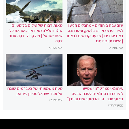
שוב טבח ביהודים • מחבלים הגיעו
מאות רבות של טילים בליסטיים
לעיר יפו מצוידים בנשק, ומטרתם:
שוגרו הלילה מאיראן וכיסו את כל
רצח יהודים | שבעה קדושים נרצחו
שטח ישראל | מה קרה- דקה אחר
| השם יקום דמם
דקה
אלי שפירא
אלי שפירא
עיתונאי מצרי: "מי שסייע
מטח משמעותי של כטב"מים שוגרו
להיווצרות התנאים לטבח שבעה
אל עבר ישראל מכיוון עיראק
באוקטובר- היו הדמוקרטים וביידן"
אלי שפירא
מאיר קרליץ