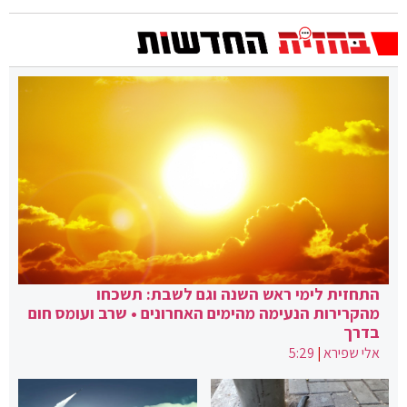
התחזית לימי ראש השנה וגם לשבת: תשכחו
מהקרירות הנעימה מהימים האחרונים • שרב ועומס חום
בדרך
אלי שפירא
|
5:29