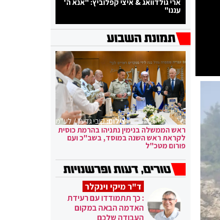
ארי גולדוואג & איצי קפלוביץ: "אנא ה'
עננו"
צילום:
קובי גדעון / לע"מ
ראש הממשלה בנימין נתניהו בהרמת כוסית
לקראת ראש השנה במוסד, בשב"כ ועם
פורום מטכ"ל
ד"ר מיקי וינקלר
: כך תתמודדו עם רעידת
האדמה הבאה במקום
העבודה שלכם