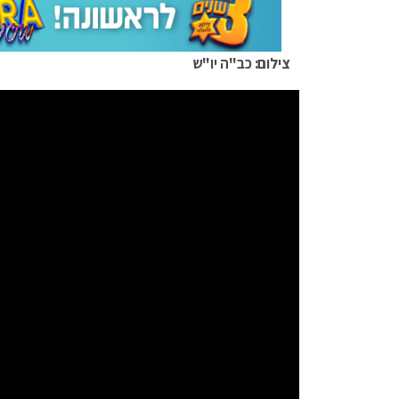
צילום: כב"ה יו"ש