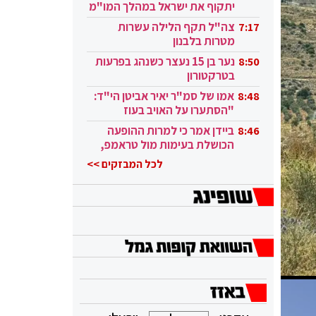
יתקוף את ישראל במהלך המו"מ
בקטאר"
צה"ל תקף הלילה עשרות
7:17
מטרות בלבנון
נער בן 15 נעצר כשנהג בפרעות
8:50
בטרקטורון
אמו של סמ"ר יאיר אביטן הי"ד:
8:48
"הסתערו על האויב בעוז
ובגבורה"
ביידן אמר כי למרות ההופעה
8:46
הכושלת בעימות מול טראמפ,
הוא ממשיך
לכל המבזקים >>