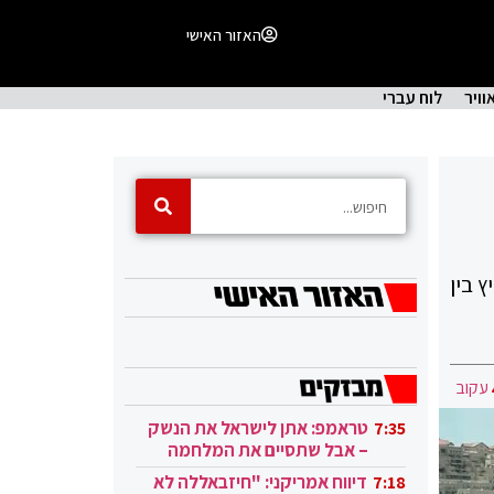
האזור האישי
וויר
לוח עברי
ץ בין
עקוב
טראמפ: אתן לישראל את הנשק
7:35
– אבל שתסיים את המלחמה
בעזה
דיווח אמריקני: "חיזבאללה לא
7:18