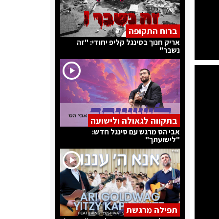
ברוח התקופה
אריק חנוך בסינגל קליפ יחודי: "זה
נשבר"
בתקווה לגאולה ולישועה
אבי הס מרגש עם סינגל חדש:
"לישועתך"
תפילה מרגשת