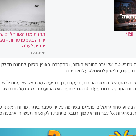
 🙌*
תחזית מזג האוויר ליום של
ירידה בטמפרטורות – נעי
יחסית לעונה
חיים גוטליב
 מתפשטת אל עבר החורש באזור, ומתקרבת באופן מסוכן לתחנת הדלק ו
ם במקום, בניסיון להשתלט על השריפה.
כה להתפשט בחסות הרוחות. בעקבות כך הופעלה מכת אש של מחוז יו"ש. צ
נדבים התבקשו לתת מענה גם הם. לוחמי האש הפועלים בשטח מנסים ליצור חי
בסיוע מחוז ירושלים פועלים בשריפה על יד מעבר ביתר. מדווח ראשוני עו
י השריפה מתפשטת במהירות אל עבר חורש סמוך הגובל בתחנת דלק ואזור תעשייה. ארבעה 