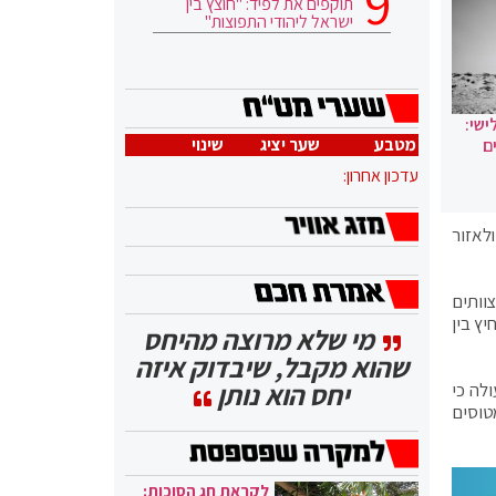
תוקפים את לפיד: "חוצץ בין
ישראל ליהודי התפוצות"
ישי:
מטבע
שער יציג
שינוי
ם
עדכון אחרון:
לאזור
וותים
ץ בין
מי שלא מרוצה מהיחס
שהוא מקבל, שיבדוק איזה
יחס הוא נותן
לה כי
מטוסים
לקראת חג הסוכות: