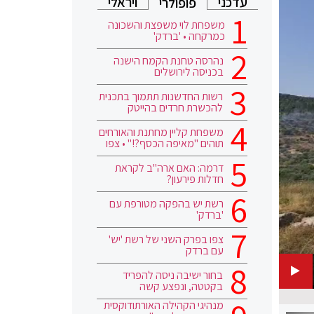
עדכני
ויראלי
פופולרי
משפחת לוי משפצת והשכונה
כמרקחה • 'ברדק'
נהרסה טחנת הקמח הישנה
בכניסה לירושלים
רשות החדשנות תתמוך בתכנית
להכשרת חרדים בהייטק
משפחת קליין מחתנת והאורחים
תוהים "מאיפה הכסף?!" • צפו
דרמה: האם ארה"ב לקראת
חדלות פירעון?
רשת יש בהפקה מטורפת עם
'ברדק'
צפו בפרק השני של רשת 'יש'
עם ברדק
בחור ישיבה ניסה להפריד
בקטטה, ונפצע קשה
מנהיגי הקהילה האורתודוקסית