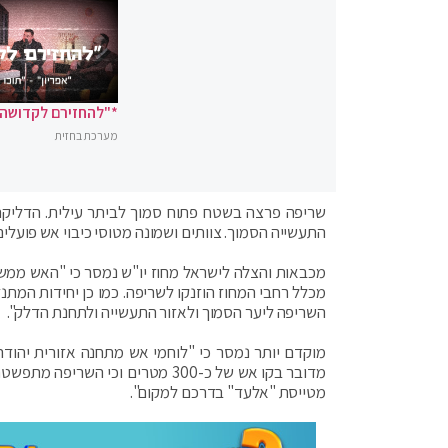
*"להחזירם לקדושה"
מערכת בחזית
שריפה פרצה בשטח פתוח סמוך לביתר עילית. הדליקה
התעשייה הסמוך. צוותים ושמונה מטוסי כיבוי אש פועלי
מכבאות והצלה לישראל מחוז יו"ש נמסר כי "האש ממשי
מכלל רחבי המחוז הוזנקו לשריפה. כמו כן יחידות המת
השריפה ליער הסמוך ולאזור התעשייה ולתחנת הדלק".
מוקדם יותר נמסר כי "לוחמי אש מתחנה אזורית יהודה 
מדובר בקו אש של כ-300 מטרים וכ
מטייסת "אלעד" בדרכם למקום".