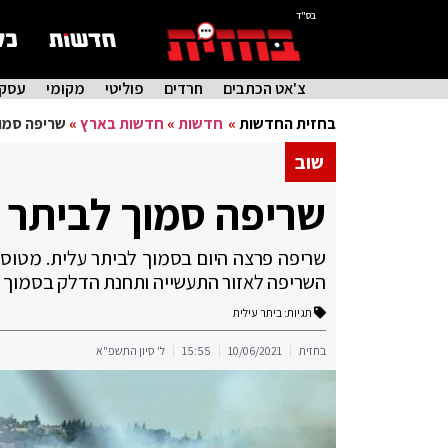
בס"ד
צ'אט הכתבים
חרדים
פוליטי
מקומי
עסקי
בחזית החדשות
»
חדשות
»
חדשות בארץ
»
שריפה סמוך לבית
שוב
שריפה סמוך לביתר עילית – 8 
שריפה פרצה היום בסמוך לביתר עלית. מטוסי כ
השריפה לאזור התעשייה ותחנת הדלק בסמוך
תגיות:
ביתר עילית
בחזית
10/06/2021
15:55
ל' סיון התשפ"א