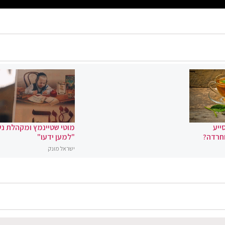
ייע
מוטי שטיינמץ ומקהלת נ
וחרדה?
"למען ידעו"
ישראל מונק