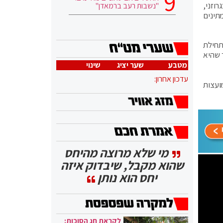
וזני,
"נשבות רעב ברמאדן"
כי הם עוד ממתינים
תחילת
ך שהיא
מטבע
שער יציג
שינוי
עדכון אחרון:
ועצות
מי שלא מרוצה מהיחס
שהוא מקבל, שיבדוק איזה
יחס הוא נותן
לקראת חג הסוכות: