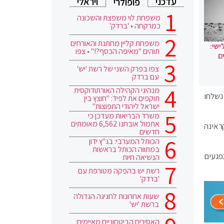
עדכני
ויראלי
פופולרי
משפחת לוי משפצת והשכונה
כמרקחה • 'ברדק'
משפחת קליין מחתנת והאורחים
ישי:
תוהים "מאיפה הכסף?!" • צפו
ם
צפו בפרק השני של רשת 'יש'
עם ברדק
מנהיגי הקהילה האורתודוקסית
נשלחו
תוקפים את לפיד: "חוצץ בין
ישראל ליהודי התפוצות"
משרד הבריאות מעדכן כי
אתמול אובחנו 6,562 מאומתים
ראינה
חדשים
הכותל המערבי: בג"ץ ידון
במתווה הכותל בראשות
נפגעים
הנשיאה חיות
רשת יש בהפקה מטורפת עם
'ברדק'
שעות אחרונות לחגיגה הגדולה
ברשת 'יש'
האסירים הביטחוניים מאיימים: