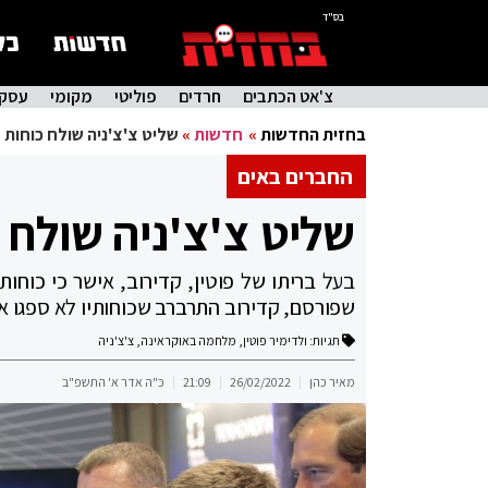
בס"ד
צ'אט הכתבים
חרדים
פוליטי
מקומי
עסקי
בחזית החדשות
»
חדשות
»
שליט צ'צ'ניה שולח כוחות 
החברים באים
שליט צ'צ'ניה שולח 
בעל בריתו של פוטין, קדירוב, אישר כי כוחות
שפורסם, קדירוב התרברב שכוחותיו לא ספגו א
תגיות:
ולדימיר פוטין
,
מלחמה באוקראינה
,
צ'צ'ניה
מאיר כהן
26/02/2022
21:09
כ"ה אדר א' התשפ"ב