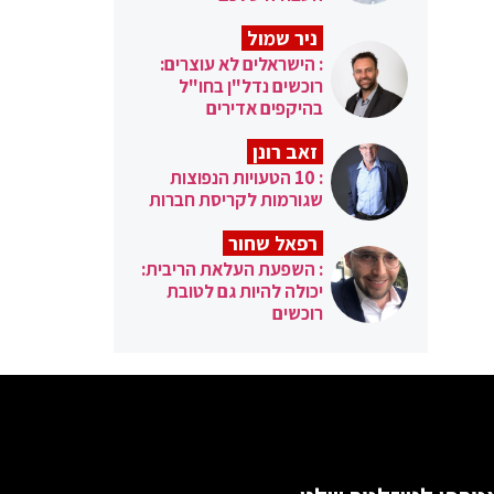
ניר שמול
: הישראלים לא עוצרים:
רוכשים נדל"ן בחו"ל
בהיקפים אדירים
זאב רונן
: 10 הטעויות הנפוצות
שגורמות לקריסת חברות
רפאל שחור
: השפעת העלאת הריבית:
יכולה להיות גם לטובת
רוכשים