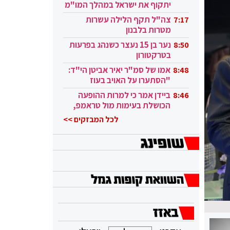
יתקוף את ישראל במהלך המו"מ
בקטאר"
צה"ל תקף הלילה עשרות
7:17
מטרות בלבנון
נער בן 15 נעצר כשנהג בפרעות
8:50
בטרקטורון
אמו של סמ"ר יאיר אביטן הי"ד:
8:48
"הסתערו על האויב בעוז
ובגבורה"
ביידן אמר כי למרות ההופעה
8:46
הכושלת בעימות מול טראמפ,
הוא ממשיך
לכל המבזקים >>