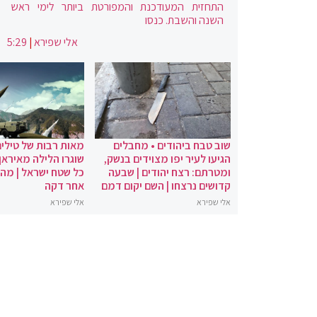
התחזית המעודכנת והמפורטת ביותר לימי ראש
השנה והשבת. כנסו
אלי שפירא
|
5:29
שוב טבח ביהודים • מחבלים
מאות רבות של טילים
הגיעו לעיר יפו מצוידים בנשק,
שוגרו הלילה מאיראן 
ומטרתם: רצח יהודים | שבעה
כל שטח ישראל | מה
קדושים נרצחו | השם יקום דמם
אחר דקה
אלי שפירא
אלי שפירא