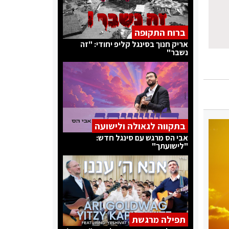
ברוח התקופה
אריק חנוך בסינגל קליפ יחודי: "זה
נשבר"
בתקווה לגאולה ולישועה
אבי הס מרגש עם סינגל חדש:
"לישועתך"
תפילה מרגשת