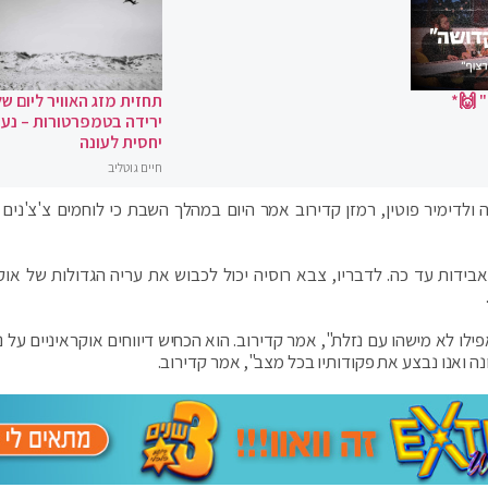
 🙌*
תחזית מזג האוויר ליום של
ירידה בטמפרטורות – נעי
יחסית לעונה
חיים גוטליב
ה ולדימיר פוטין, רמזן קדירוב אמר היום במהלך השבת כי לוחמים צ'צ'נים 
בידות עד כה. לדבריו, צבא רוסיה יכול לכבוש את עריה הגדולות של אוק
, אפילו לא מישהו עם נזלת", אמר קדירוב. הוא הכחיש דיווחים אוקראיניים על 
נה ואנו נבצע את פקודותיו בכל מצב", אמר קדירוב.