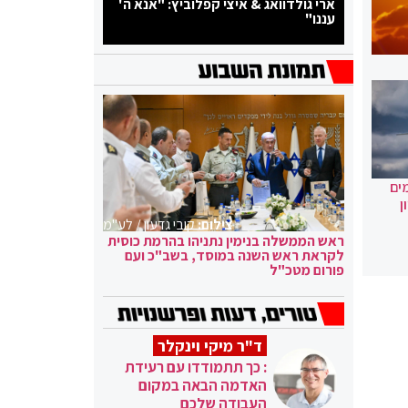
ארי גולדוואג & איצי קפלוביץ: "אנא ה'
עננו"
ים
ן
צילום:
קובי גדעון / לע"מ
ראש הממשלה בנימין נתניהו בהרמת כוסית
לקראת ראש השנה במוסד, בשב"כ ועם
פורום מטכ"ל
ד"ר מיקי וינקלר
: כך תתמודדו עם רעידת
האדמה הבאה במקום
העבודה שלכם