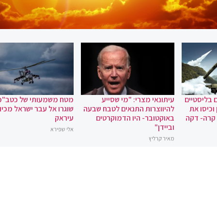
 בליסטיים
עיתונאי מצרי: "מי שסייע
מטח משמעותי של כטב"מ
וכיסו את
להיווצרות התנאים לטבח שבעה
שוגרו אל עבר ישראל מכיוו
 קרה- דקה
באוקטובר- היו הדמוקרטים
עיראק
וביידן"
אלי שפירא
מאיר קרליץ