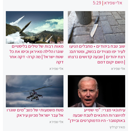
אלי שפירא
|
5:29
שוב טבח ביהודים • מחבלים הגיעו
מאות רבות של טילים בליסטיים
לעיר יפו מצוידים בנשק, ומטרתם:
שוגרו הלילה מאיראן וכיסו את כל
רצח יהודים | שבעה קדושים נרצחו
שטח ישראל | מה קרה- דקה אחר
| השם יקום דמם
דקה
אלי שפירא
אלי שפירא
עיתונאי מצרי: "מי שסייע
מטח משמעותי של כטב"מים שוגרו
להיווצרות התנאים לטבח שבעה
אל עבר ישראל מכיוון עיראק
באוקטובר- היו הדמוקרטים וביידן"
אלי שפירא
מאיר קרליץ