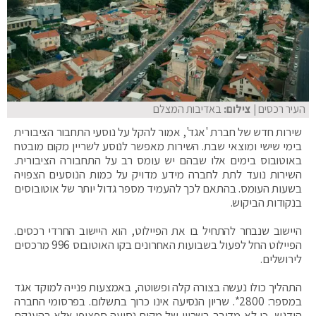
העיר רכסים
| צילום:
באדיבות המצלם
שירות חדש של חברת 'אגד', אמור להקל על נוסעי התחבור הציבורית
בימי שישי ומוצאי שבת. השירות מאפשר לנוסע לשריין מקום מובטח
באוטובוס בימים אלו שבהם יש עומס רב על התחבורה הציבורית.
השירות נועד לתת לחברה מידע מדויק על כמות הנוסעים הצפויה
בשעות העומס. בהתאם לכך להעמיד מספר גדול יותר של אוטובוסים
בנקודות הביקוש.
היישוב שנבחר להתחיל בו את הפיילוט, הוא היישוב החרדי רכסים.
הפיילוט החל לפעול בשבועות האחרונים בקו האוטובוס 996 מרכסים
לירושלים.
התהליך כולו נעשה בצורה קלה ופשוטה, באמצעות פנייה למוקד אגד
במספר: 2800*. שריון הנסיעה אינו כרוך בתשלום. בפרסומי החברה
הודגש, כי לא מדובר בשריון של מקום נסיעה ספציפי אלא בהענקת