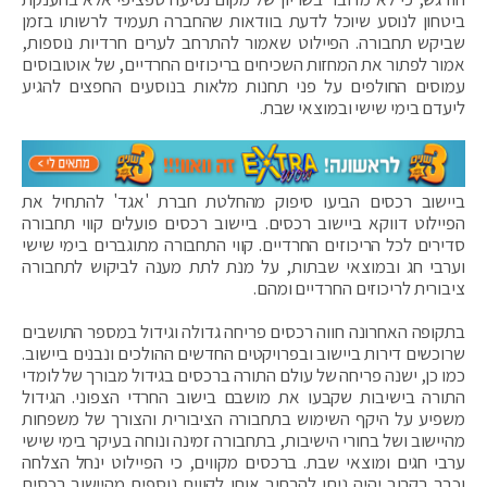
ביטחון לנוסע שיוכל לדעת בוודאות שהחברה תעמיד לרשותו בזמן
שביקש תחבורה. הפיילוט שאמור להתרחב לערים חרדיות נוספות,
אמור לפתור את המחזות השכיחים בריכוזים החרדיים, של אוטובוסים
עמוסים החולפים על פני תחנות מלאות בנוסעים החפצים להגיע
ליעדם בימי שישי ובמוצאי שבת.
ביישוב רכסים הביעו סיפוק מהחלטת חברת 'אגד' להתחיל את
הפיילוט דווקא ביישוב רכסים. ביישוב רכסים פועלים קווי תחבורה
סדירים לכל הריכוזים החרדיים. קווי התחבורה מתוגברים בימי שישי
וערבי חג ובמוצאי שבתות, על מנת לתת מענה לביקוש לתחבורה
ציבורית לריכוזים החרדיים ומהם.
בתקופה האחרונה חווה רכסים פריחה גדולה וגידול במספר התושבים
שרוכשים דירות ביישוב ובפרויקטים החדשים ההולכים ונבנים ביישוב.
כמו כן, ישנה פריחה של עולם התורה ברכסים בגידול מבורך של לומדי
התורה בישיבות שקבעו את מושבם בישוב החרדי הצפוני. הגידול
משפיע על היקף השימוש בתחבורה הציבורית והצורך של משפחות
מהיישוב ושל בחורי הישיבות, בתחבורה זמינה ונוחה בעיקר בימי שישי
ערבי חגים ומוצאי שבת. ברכסים מקווים, כי הפיילוט ינחל הצלחה
וכבר בקרוב יהיה ניתן להרחיב אותו לקווים נוספים מהיישוב רכסים