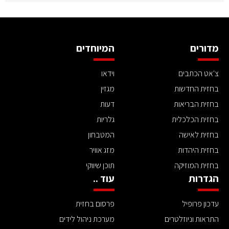
מדורים
המיוחדים
צ'אט הכתבים
וידאו
בחזית החדשות
מגזין
בחזית הבריאות
דעות
בחזית הכלכלית
גלריות
בחזית לאישה
המטבחון
בחזית היהדות
מזג אוויר
בחזית המוזיקה
תוכן שיווקי
הגדרות
עוד ..
עדכון פרופיל
פרסום בחזית
התראות וניוזלטרים
מערכת ניהול לידים