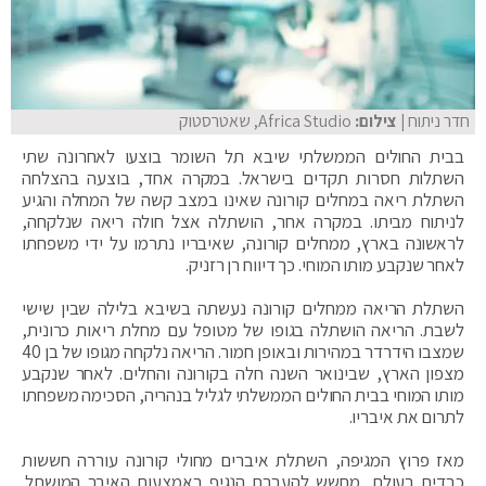
חדר ניתוח
| צילום:
Africa Studio, שאטרסטוק
בבית החולים הממשלתי שיבא תל השומר בוצעו לאחרונה שתי
השתלות חסרות תקדים בישראל. במקרה אחד, בוצעה בהצלחה
השתלת ריאה במחלים קורונה שאינו במצב קשה של המחלה והגיע
לניתוח מביתו. במקרה אחר, הושתלה אצל חולה ריאה שנלקחה,
לראשונה בארץ, ממחלים קורונה, שאיבריו נתרמו על ידי משפחתו
לאחר שנקבע מותו המוחי. כך דיווח רן רזניק.
השתלת הריאה ממחלים קורונה נעשתה בשיבא בלילה שבין שישי
לשבת. הריאה הושתלה בגופו של מטופל עם מחלת ריאות כרונית,
שמצבו הידרדר במהירות ובאופן חמור. הריאה נלקחה מגופו של בן 40
מצפון הארץ, שבינואר השנה חלה בקורונה והחלים. לאחר שנקבע
מותו המוחי בבית החולים הממשלתי לגליל בנהריה, הסכימה משפחתו
לתרום את איבריו.
מאז פרוץ המגיפה, השתלת איברים מחולי קורונה עוררה חששות
כבדים בעולם, מחשש להעברת הנגיף באמצעות האיבר המושתל.