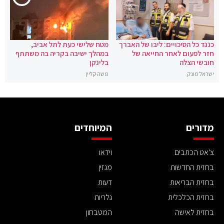
כנגד כל הסיכויים: ליבו של האברך
מטח שלישי כעת לתל אביב,
חזר לפעום לאחר החייאה של
במהלך ישיבה בקריה בה משתתף
חובשי הצלה
בלינקן
ישראל מונק
משה קליין
מדורים
המיוחדים
צ'אט הכתבים
וידאו
בחזית החדשות
מגזין
בחזית הבריאות
דעות
בחזית הכלכלית
גלריות
בחזית לאישה
המטבחון