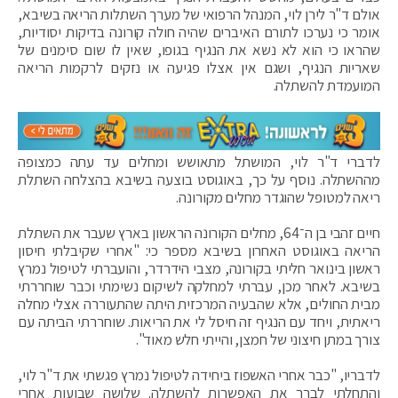
אולם ד"ר לירן לוי, המנהל הרפואי של מערך השתלות הריאה בשיבא,
אומר כי נערכו לתורם האיברים שהיה חולה קורונה בדיקות יסודיות,
שהראו כי הוא לא נשא את הנגיף בגופו, שאין לו שום סימנים של
שאריות הנגיף, ושגם אין אצלו פגיעה או נזקים לרקמות הריאה
המועמדת להשתלה.
לדברי ד"ר לוי, המושתל מתאושש ומחלים עד עתה כמצופה
מההשתלה. נוסף על כך, באוגוסט בוצעה בשיבא בהצלחה השתלת
ריאה למטופל שהוגדר מחלים מקורונה.
חיים זהבי בן ה־64, מחלים הקורונה הראשון בארץ שעבר את השתלת
הריאה באוגוסט האחרון בשיבא מספר כי: "אחרי שקיבלתי חיסון
ראשון בינואר חליתי בקורונה, מצבי הידרדר, והועברתי לטיפול נמרץ
בשיבא. לאחר מכן, עברתי למחלקה לשיקום נשימתי וכבר שוחררתי
מבית החולים, אלא שהבעיה המרכזית היתה שהתעוררה אצלי מחלה
ריאתית, ויחד עם הנגיף זה חיסל לי את הריאות. שוחררתי הביתה עם
צורך במתן חיצוני של חמצן, והייתי חלש מאוד".
לדבריו, "כבר אחרי האשפוז ביחידה לטיפול נמרץ פגשתי את ד"ר לוי,
והתחלתי לברר את האפשרות להשתלה. שלושה שבועות אחרי