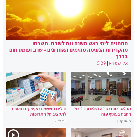
התחזית לימי ראש השנה וגם לשבת: תשכחו
מהקרירות הנעימה מהימים האחרונים • שרב ועומס חום
בדרך
אלי שפירא
|
5:29
מרגש: צוות מד״א נפגש עם ניצולי
חולים חוששים מקיצוץ בתוספת
הטבח בעוטף עזה
לתקציב סל התרופות
משה קליין
יוסי לביא