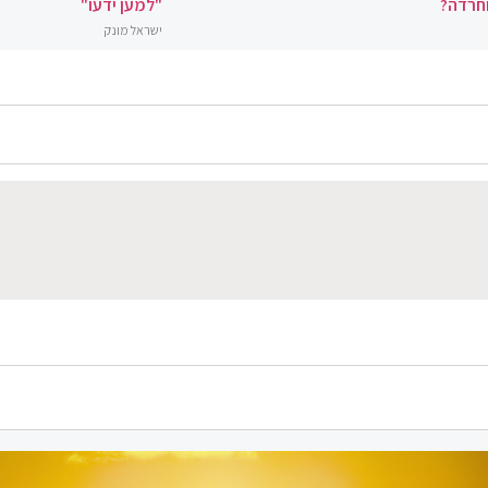
וחרדה?
"למען ידעו"
ישראל מונק