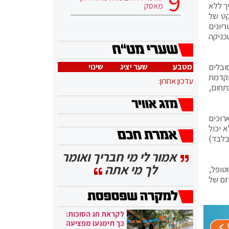
ך ללא
מאסק
קט של
יונים
 הקיבה בטכניקה
ובלים
מטבע
שער יציג
שינוי
תקדמת
עדכון אחרון:
תחום,
רוכים
ודות (כך שמזון לא יכול
ת בלבד)
אמור לי מי חבריך ואומר
לך מי אתה
טופל,
זם של
לקראת חג הסוכות:
כך תימנעו מפציעה