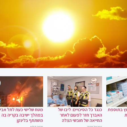
וץ בתוספת
כנגד כל הסיכויים: ליבו של
מטח שלישי כעת לתל אביב
ת
האברך חזר לפעום לאחר
במהלך ישיבה בקריה בה
החייאה של חובשי הצלה
משתתף בלינקן
ישראל מונק
משה קליין