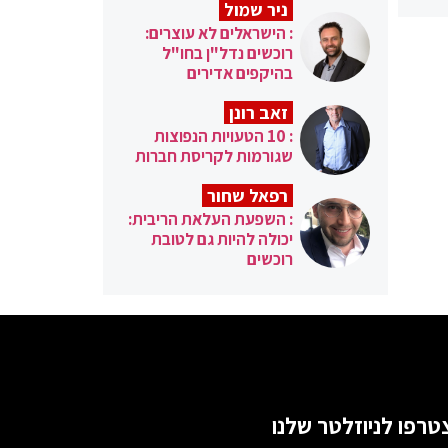
ניר שמול
: הישראלים לא עוצרים:
רוכשים נדל"ן בחו"ל
בהיקפים אדירים
זאב רונן
: 10 הטעויות הנפוצות
שגורמות לקריסת חברות
רפאל שחור
: השפעת העלאת הריבית:
יכולה להיות גם לטובת
רוכשים
טרפו לניוזלטר שלנו