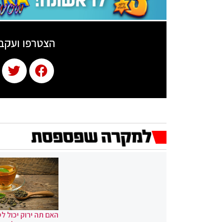
הצטרפו ועקב
האם תה ירוק יכול לס