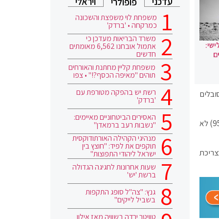
עדכני
ויראלי
פופולרי
משפחת לוי משפצת והשכונה
כמרקחה • 'ברדק'
משרד הבריאות מעדכן כי
ישי:
אתמול אובחנו 6,562 מאומתים
חדשים
ם
משפחת קליין מחתנת והאורחים
תוהים "מאיפה הכסף?!" • צפו
רשת יש בהפקה מטורפת עם
ובלים
'ברדק'
האסירים הביטחוניים מאיימים:
מחקרים שנערכו בתחום הראו שמרגע שההשמנה מתבססת – נוצרת מעין "נקודת אל-חזור", שממנה מרבית המטופלים (90%-95%) לא
"נשבות רעב ברמאדן"
מנהיגי הקהילה האורתודוקסית
תוקפים את לפיד: "חוצץ בין
צריכת
ישראל ליהודי התפוצות"
שעות אחרונות לחגיגה הגדולה
ברשת 'יש'
גנץ: "צה"ל סופג התקפות
בשביל לייקים"
טוויטר ירדה בשוויה מאז אילון