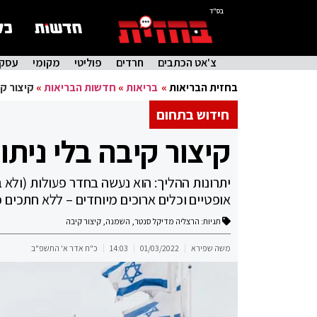
בס"ד
צ'אט הכתבים
חרדים
פוליטי
מקומי
עסקי
בחזית הבריאות
»
בריאות
»
חדשות הבריאות
»
קיצור קי
חידוש בתחום
קיצור קיבה בלי ניתו
יתרונות ההליך: הוא נעשה בחדר פעולות (ול
אופטיים וכלים ארוכים מיוחדים – ללא חתכים 
תגיות:
הרצליה מדיקל סנטר
,
השמנה
,
קיצור קיבה
משה שפירא
01/03/2022
14:03
כ"ח אדר א' התשפ"ב