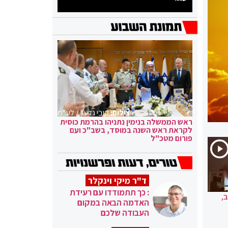
צילום:
קובי גדעון / לע"מ
ראש הממשלה בנימין נתניהו בהרמת כוסית
לקראת ראש השנה במוסד, בשב"כ ועם
פורום מטכ"ל
ד"ר מיקי וינקלר
: כך תתמודדו עם רעידת
,
האדמה הבאה במקום
העבודה שלכם