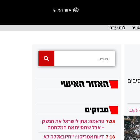
האזור האישי
וויר
לוח עברי
יבים
עקוב
טראמפ: אתן לישראל את הנשק
7:35
– אבל שתסיים את המלחמה
בעזה
דיווח אמריקני: "חיזבאללה לא
7:18