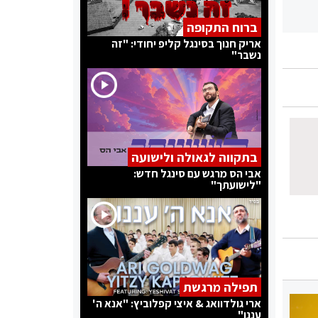
ברוח התקופה
אריק חנוך בסינגל קליפ יחודי: "זה
נשבר"
בתקווה לגאולה ולישועה
אבי הס מרגש עם סינגל חדש:
"לישועתך"
תפילה מרגשת
ארי גולדוואג & איצי קפלוביץ: "אנא ה'
עננו"