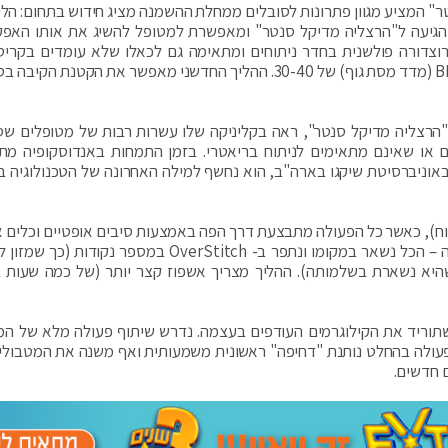
 המציע מגוון פתרונות לסובלים ממחלת ההשמנה מציג חידוש בתחום: הלי
שהגיעה ל"הרצליה מדיקל סנטר" ומאפשרת למטופל להשיג את אותו האפ
וצדורה פולשנית בחדר ניתוחים ומתאימה גם לכאלו שלא עומדים בקריטר
לניתוח, כמו מטופלים שסובלים מהשמנת יתר ברמת BMI (מדד מסת גוף) של 30-40. ההליך החדשני מאפשר את הקטנת
"הרצליה מדיקל סנטר", ראה בקליניקה שלו עשרות רבות של מטופלים שס
 או שאינם מתאימים לניתוח בריאטרי. בזמן התמחות באנדוסקופיה מ
 באוניברסיטת שיקגו בארה"ב, הוא נחשף למילה האחרונה של הטכנולוגיה ב
תוח), כאשר כל הפעולה מתבצעת דרך הפה באמצעות סיבים אופטיים וכלים א
מיוחדים – ללא חתכים כלל. אין כריתה של חלקי הקיבה – הכל נשאר במקומו ונתפר ב- OverStitch במספר נק
הקיבה קטנה למעשה ב-70%, למרות שהיא נשארת בשלמותה). ההליך מצריך אשפוז קצר יותר (של כמה שעו
שתוריד את הקילוגרמים העודפים בעצמה. נדרש שיתוף פעולה מלא של המ
, הפעולה בהחלט נותנת "דחיפה" ראשונית משמעותית ואף משנה את המטבולי
 חדשים.