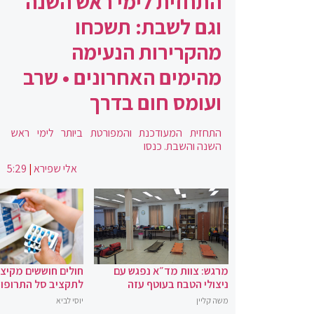
התחזית לימי ראש השנה
וגם לשבת: תשכחו
מהקרירות הנעימה
מהימים האחרונים • שרב
ועומס חום בדרך
התחזית המעודכנת והמפורטת ביותר לימי ראש
השנה והשבת. כנסו
אלי שפירא
|
5:29
מרגש: צוות מד״א נפגש עם
חולים חוששים מקיצ
ניצולי הטבח בעוטף עזה
לתקציב סל התרופו
משה קליין
יוסי לביא