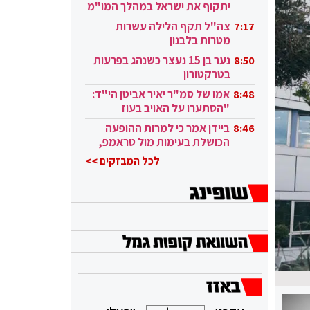
יתקוף את ישראל במהלך המו"מ
בקטאר"
צה"ל תקף הלילה עשרות
7:17
מטרות בלבנון
נער בן 15 נעצר כשנהג בפרעות
8:50
בטרקטורון
אמו של סמ"ר יאיר אביטן הי"ד:
8:48
"הסתערו על האויב בעוז
ובגבורה"
ביידן אמר כי למרות ההופעה
8:46
הכושלת בעימות מול טראמפ,
הוא ממשיך
לכל המבזקים >>