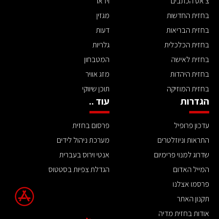
צ'אט הכתבים
וידאו
בחזית החדשות
מגזין
בחזית הבריאות
דעות
בחזית הכלכלית
גלריות
בחזית לאישה
המטבחון
בחזית היהדות
מזג אוויר
בחזית המוזיקה
תוכן שיווקי
הגדרות
עוד ..
עדכון פרופיל
פרסום בחזית
התראות וניוזלטרים
מערכת ניהול לידים
שדרוג למנוי פרימיום
אנטי וירוס בעברית
המייל האדום
הגדלת צפיות בסטטוס
פרסמו אצלנו
תקנון האתר
אודות בחזית מדיה