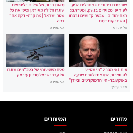
שוב טבח ביהודים • מחבלים הגיעו
מאות רבות של טילים בליסטיים
לעיר יפו מצוידים בנשק, ומטרתם:
שוגרו הלילה מאיראן וכיסו את כל
רצח יהודים | שבעה קדושים נרצחו
שטח ישראל | מה קרה- דקה אחר
| השם יקום דמם
דקה
אלי שפירא
אלי שפירא
עיתונאי מצרי: "מי שסייע
מטח משמעותי של כטב"מים שוגרו
להיווצרות התנאים לטבח שבעה
אל עבר ישראל מכיוון עיראק
באוקטובר- היו הדמוקרטים וביידן"
אלי שפירא
מאיר קרליץ
מדורים
המיוחדים