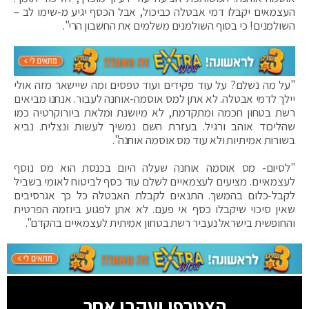
העצמאים יקבלו דמי אבטלה כביכול, אבל הכסף יגיע מ-שימו לב –
השולמנים! כי בסוף השולמנים משלמים את החשבון הרי".
"על מה נשלם? על עוד פקידים ועוד טפסים ומה שיישאר מזה אולי
יילך לדמי אבטלה. לא אתן למס אוסמה-אוחנה לעבור. אנחנו מביאים
רשת בטחון חכמה ומתקדמת, לא מיושנת ומלאת ביורוקרטיה כמו
שהליכוד אוהב ורגיל. בעזרת השם נמשיך לעשות ונצליח. נביא
בשורות אמיתיות ולא עוד מס אוסמה אוחנה".
"לסיום- מס אוסמה אוחנה שעלה היום בכנסת הוא מס נוסף
לעצמאיים. מציעים לעצמאיים לשלם עוד כסף לביטוח לאומי בשביל
לקבל-כלום בהמשך. התנאים לקבלת האבטלה כל כך אגרסיבים
שאין סיכוי שיקבלו כסף אי פעם. לא אתן לפגוע ביוזמה הפרטית
והחופשית בישראל נעביר רשת בטחון אמיתית לעצמאיים בהקדם".
הצטרפו ועקבו אחר