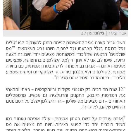
אביר קארה
| צילום:
ערן לב
השר אביר קארה מגיב להאשמות לפיהם החוק למענקים למובטלים
נפל בכנסת בגלל הצבעתו נגד למרות היותו נציג העצמאים: "'מס
שולמנים' ההצעה שהליכוד והמשותפת מציעים יחד היום זה הצעה
גרועה, שימו לב. אני לא אתן יד למס השולמנים בתחפושת שמציעים
אוסמה ואוחנה – אנחנו נביא פתרון לרשת בטחון אמיתית, עם בחירה
אמיתית לשולמנים ולא מנגנון ביורוקרטי של פקידים ומיסים שמציע
הליכוד – כי זה הדבר היחיד שהם מכירים".
"12 שנה הם הכירו רק מנגנוני פקידים וביורוקרטיה – באתי והבאתי
את רפורמות הייבוא, התקנים והרגולציה. גם עכשיו, מהספסלים
האחוריים – הם מציעים מס שולמן – הרי השולמן ישלם על המנגנונים
ההזויים שלהם. לא יקרה".
"אנחנו עובדים על רשת בטחון אמיתית ויעילה אוסמה ואוחנה כמו
תמיד חוברים יחד כדי לפגוע בציבור. היום הם מציגים את מס
אוסמה-אוחנה: המשותפת הציעה עוד רעיון מופרך, הליכוד תומך: