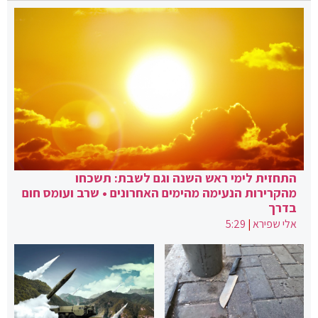
התחזית לימי ראש השנה וגם לשבת: תשכחו
מהקרירות הנעימה מהימים האחרונים • שרב ועומס חום
בדרך
אלי שפירא
|
5:29