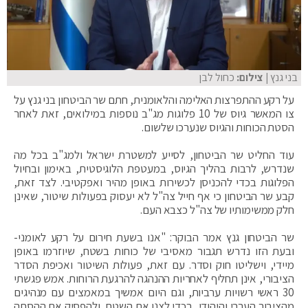
בני גנץ
| צילום:
כחול לבן
על רקע ההתפרצות האלימה והלאומנית, חתם שר הביטחון בני גנץ על
צו המאשר גיוס של 10 פלוגות מג"ב נוספות במילואים, זאת לאחר
הסטת הכוחות והגיוס שנערכו שלשום.
עוד החליט שר הביטחון, לסייע למשטרת ישראל ולמג"ב בכל מה
שנדרש, לרבות בהליך הגיוס, במעטפת הלוגיסטית, באימון ובחיול
הפלוגות בכדי להכניסן לכשירות באופן מהיר ואפקטיבי. לצד זאת,
קבע שר הביטחון כי אף חייל צה"ל לא יעסוק בפעולות שיטור, שאינן
חלק ממשימותיו של צה"ל כצבא העם.
שר הביטחון גנץ אמר הבוקר: "אנו בשעת חירום על רקע לאומני-
ובעת הזו נדרש תגבור מאסיבי של כוחות בשטח, שיוזרמו באופן
מיידי, וישליטו חוק וסדר. עם זאת, פעולות השיטור ואכיפת הסדר
הציבורי, אינן תחליף לאחריות ההנהגה להרגעת הרוחות. אמש פגשתי
30 ראשי רשויות ערביות, וגם היום אמשיך במאמצים עם מנהיגים
מהציבור הערבי והיהודי, בכדי לצנן את השטח, ולהפסיק את ההסתה