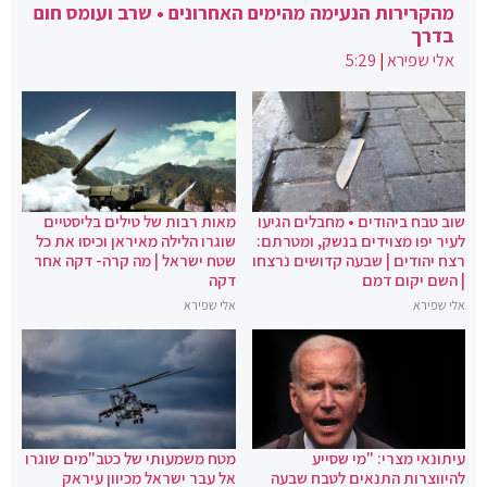
מהקרירות הנעימה מהימים האחרונים • שרב ועומס חום
בדרך
אלי שפירא
|
5:29
שוב טבח ביהודים • מחבלים הגיעו
מאות רבות של טילים בליסטיים
לעיר יפו מצוידים בנשק, ומטרתם:
שוגרו הלילה מאיראן וכיסו את כל
רצח יהודים | שבעה קדושים נרצחו
שטח ישראל | מה קרה- דקה אחר
| השם יקום דמם
דקה
אלי שפירא
אלי שפירא
עיתונאי מצרי: "מי שסייע
מטח משמעותי של כטב"מים שוגרו
להיווצרות התנאים לטבח שבעה
אל עבר ישראל מכיוון עיראק