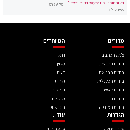
באוקטובר- היו הדמוקרטים וביידן"
אלי שפירא
מאיר קרליץ
מדורים
המיוחדים
צ'אט הכתבים
וידאו
בחזית החדשות
מגזין
בחזית הבריאות
דעות
בחזית הכלכלית
גלריות
בחזית לאישה
המטבחון
בחזית היהדות
מזג אוויר
בחזית המוזיקה
תוכן שיווקי
הגדרות
עוד ..
עדכון פרופיל
פרסום בחזית