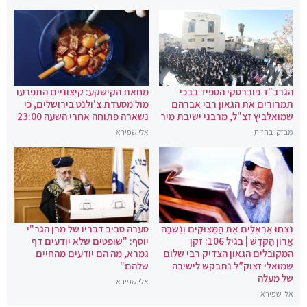
הגרב"ד פוברסקי הספיד בבכי
מחאת הקישקע: קיצוניים התפרעו
תמרורים את הגאון רבי אברהם
מול מסעדת צ'ולנט בירושלים, כי
שמואלביץ זצ"ל, מרבני ישיבת מיר
נשארה פתוחה אחרי השעה 23:00
מבזקן בחזית
אלי שפירא
נִצְּחוּ אֶרְאֶלִּים אֶת הַמְּצוּקִים וְנִשְׁבָּה
סערה סביב דבריו של מרן הגר"י
אֲרוֹן הַקֹּדֶשׁ | בגיל 106: זקן
יוסף: "שופטים שלא יודעים דף
המקובלים הגאון הצדיק רבי שלום
גמרא, מה הם יודעים מהחיים
שמואלי זצוק”ל נתבקש לישיבה
שלהם"
של מעלה
אלי שפירא
אלי שפירא