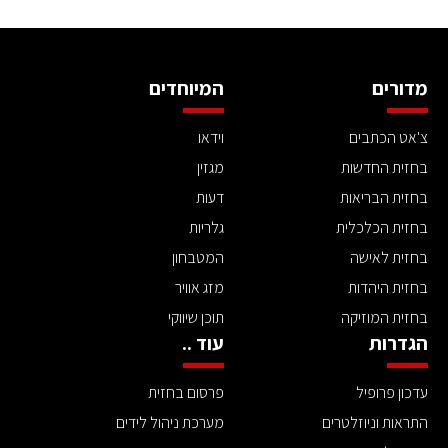
מדורים
המיוחדים
צ'אט הכתבים
וידאו
בחזית החדשות
מגזין
בחזית הבריאות
דעות
בחזית הכלכלית
גלריות
בחזית לאישה
המטבחון
בחזית היהדות
מזג אוויר
בחזית המוזיקה
תוכן שיווקי
הגדרות
עוד ..
עדכון פרופיל
פרסום בחזית
התראות וניוזלטרים
מערכת ניהול לידים