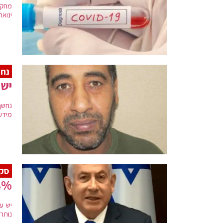
ינואר-פברואר 2021, 
נח
ישר
נחשף
מידע
סק
58% מהציבור רוצים 
נותרים 