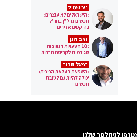
ניר שמול
: הישראלים לא עוצרים:
רוכשים נדל"ן בחו"ל
בהיקפים אדירים
זאב רונן
: 10 הטעויות הנפוצות
שגורמות לקריסת חברות
רפאל שחור
: השפעת העלאת הריבית:
יכולה להיות גם לטובת
רוכשים
טרפו לניוזלטר שלנו