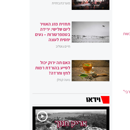
מערכת בחזית
תחזית מזג האוויר
ליום שלישי: ירידה
שות
בטמפרטורות – נעים
יחסית לעונה
חיים גוטליב
האם תה ירוק יכול
לסייע בהורדת רמות
לחץ וחרדה?
נועה קפלן
בי"