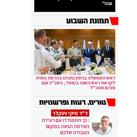
עננו"
צילום:
קובי גדעון / לע"מ
ראש הממשלה בנימין נתניהו בהרמת כוסית
לקראת ראש השנה במוסד, בשב"כ ועם
פורום מטכ"ל
ד"ר מיקי וינקלר
: כך תתמודדו עם רעידת
האדמה הבאה במקום
העבודה שלכם