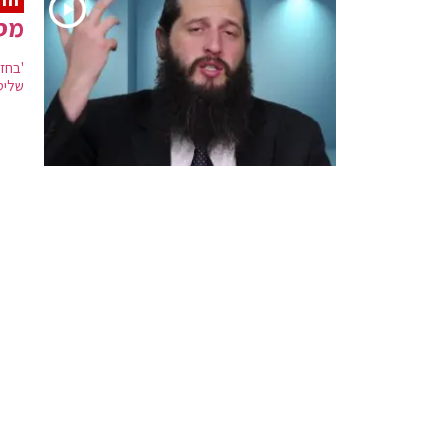
מס
'בחזי
שליט