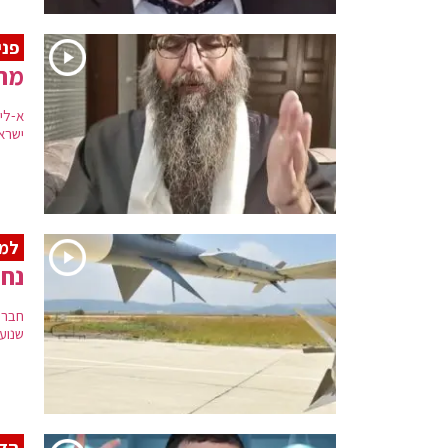
פני
מתו
א-לי
ישרא
למרחק
נח
חברת
שנוע
הדף