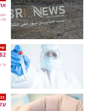
ארה
הפנט
פרו-א
שיפ
3,782 חולים אתמו
עד כה חוסנו 4,650,000
בגל
עליה ח