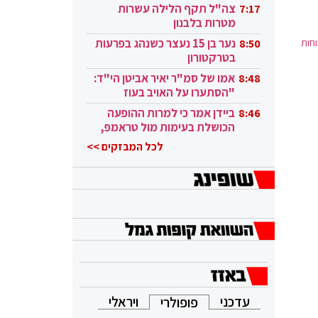
בקטאר"
צה"ל תקף הלילה עשרות
7:17
מטרות בלבנון
חות
נער בן 15 נעצר כשנהג בפרעות
8:50
בטרקטורון
אמו של סמ"ר יאיר אביטן הי"ד:
8:48
"הסתערו על האויב בעוז
ובגבורה"
ביידן אמר כי למרות ההופעה
8:46
הכושלת בעימות מול טראמפ,
הוא ממשיך
לכל המבזקים >>
עדכני
ויראלי
פופולרי