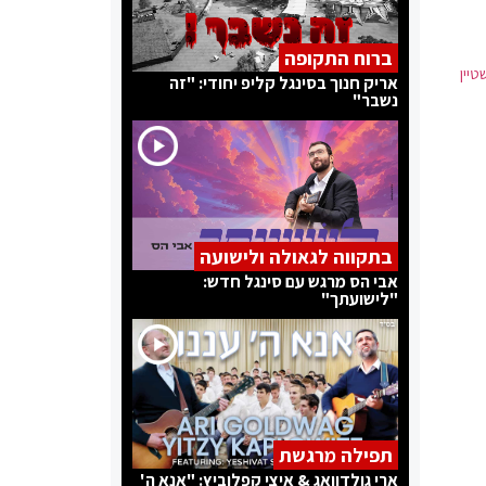
ברוח התקופה
טיין
אריק חנוך בסינגל קליפ יחודי: "זה
נשבר"
בתקווה לגאולה ולישועה
אבי הס מרגש עם סינגל חדש:
"לישועתך"
תפילה מרגשת
ארי גולדוואג & איצי קפלוביץ: "אנא ה'