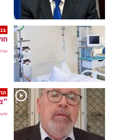
בנ
חולה 
חולה קורונה בן 23 קרס 
הרב
"צא
שיעור