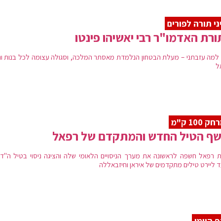
ני תורה לפורים
רת האדמו"ר רבי יאשיהו פינטו
 למה עזבתני – מעלת הבטחון הנלמדת מאסתר המלכה, וסגולה עצומה לכל בנות ונ
ל
 100 ק"מ
שף הטיל החדש והמתקדם של רפאל
 רפאל חשפה לראשונה את מערך הניסויים הלאומי שלה והציגה ניסוי בטיל ה"דר
ד ליירט טילים מתקדמים של איראן וחיזבאללה
 היומי