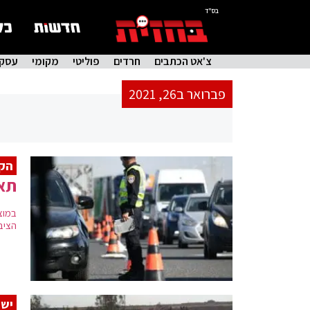
בס"ד
צ'אט הכתבים
חרדים
פוליטי
מקומי
עסקי
פברואר ב26, 2021
הקב
תאס
במוצ
הציבו
ישר