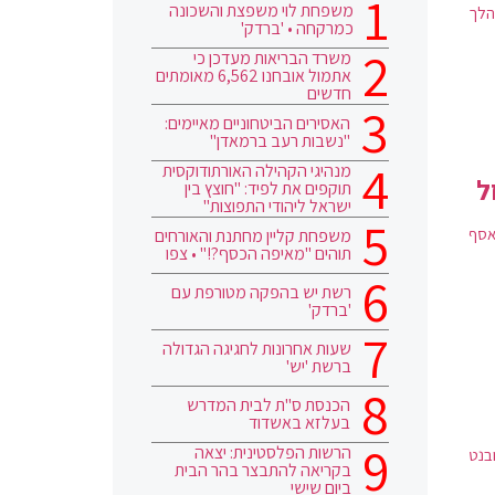
משפחת לוי משפצת והשכונה
במהלך
כמרקחה • 'ברדק'
משרד הבריאות מעדכן כי
אתמול אובחנו 6,562 מאומתים
חדשים
האסירים הביטחוניים מאיימים:
"נשבות רעב ברמאדן"
מנהיגי הקהילה האורתודוקסית
ל
תוקפים את לפיד: "חוצץ בין
ישראל ליהודי התפוצות"
אסף
משפחת קליין מחתנת והאורחים
תוהים "מאיפה הכסף?!" • צפו
רשת יש בהפקה מטורפת עם
'ברדק'
שעות אחרונות לחגיגה הגדולה
ברשת 'יש'
הכנסת ס"ת לבית המדרש
בעלזא באשדוד
הרשות הפלסטינית: יצאה
מנדטים. סער ובנט
בקריאה להתבצר בהר הבית
ביום שישי