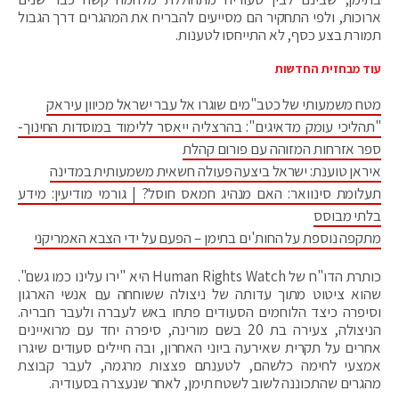
ארוכות, ולפי התחקיר הם מסייעים להבריח את המהגרים דרך הגבול
תמורת בצע כסף, לא התייחסו לטענות.
עוד מבחזית החדשות
מטח משמעותי של כטב"מים שוגרו אל עבר ישראל מכיוון עיראק
"תהליכי עומק מדאיגים": בהרצליה ייאסר ללימוד במוסדות החינוך-
ספר אזרחות המזוהה עם פורום קהלת
איראן טוענת: ישראל ביצעה פעולה חשאית משמעותית במדינה
תעלומת סינוואר: האם מנהיג חמאס חוסל? | גורמי מודיעין: מידע
בלתי מבוסס
מתקפה נוספת על החות'ים בתימן – הפעם על ידי הצבא האמריקני
כותרת הדו"ח של Human Rights Watch היא "ירו עלינו כמו גשם".
שהוא ציטוט מתוך עדותה של ניצולה ששוחחה עם אנשי הארגון
וסיפרה כיצד הלוחמים הסעודים פתחו באש לעברה ולעבר חבריה.
הניצולה, צעירה בת 20 בשם מורינה, סיפרה יחד עם מרואיינים
אחרים על תקרית שאירעה ביוני האחרון, ובה חיילים סעודים שיגרו
אמצעי לחימה כלשהם, לטענתם פצצות מרגמה, לעבר קבוצת
מהגרים שהתכוננה לשוב לשטח תימן, לאחר שנעצרה בסעודיה.