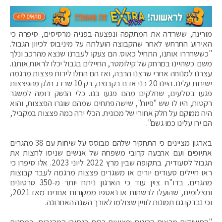
מורינה, ששרדה את המתקפה ונפצעה בפניה מרסיסים, סיפרה כי
האירוע התרחש לאחר שהקבוצה הועלתה על מיניבוס לכיוון הגבול.
"כששחררו אותנו, התחיל כאוס. הם צעקו לעברנו שנצא מהרכב ונלך
משם. כשהיינו במרחק של קילומטר, החיילים בגבול יכלו לראות אותנו.
עצרנו למנוחה אחרי שרצנו הרבה, ואז הם החלו לירות פצצות מרגמה
ישירות עלינו. היינו 20 בני אדם בקבוצה, רק 10 שרדו. חלק מהפצצות
פגעו בסלעים, שחלקים מהם פגעו בנו. כלי הנשק דומה למשגר
רקטות, היו לו שש "פיות", שישה פתחים שמהם שוגרו הפצצות, והוא
היה ממוקם על חלק אחורי של מכונית. הכלי ירה כמה פצצות במקביל,
הם ירו עלינו כמו גשם".
בארגון מציינים כי התחקיר שלהם מבוסס על שיחות עם 38 מהגרים
אתיופים ועם ארבעה קרובי משפחה של אנשים שניסו לחצות את
הגבול לסעודיה, בתקופה שבין מרץ 2022 ליוני 2023. אלו סיפרו כי
ראו חיילים סעודים יורים או משגרים פצצות מרגמה לעבר קבוצות
מהגרים. בדו"ח צוין עוד כי הארגון ניתח יותר מ-350 סרטונים
ותצלומים, שהועלו לרשתות או נאספו ממקורות אחרים מאז 2021,
וכי נבדקו גם תמונות לוויין שצולמו לאורך השנה האחרונה.
"התיעודים מראים הרוגים ופצועים רבים בנתיבי המהגרים, במחנות