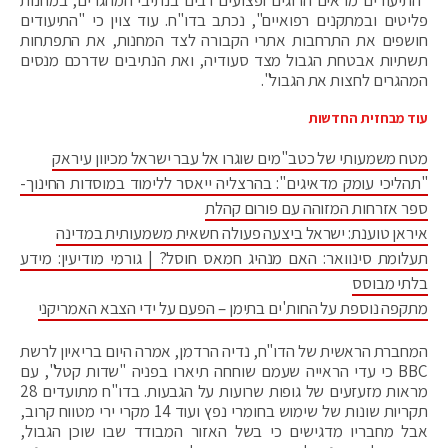
פליטים ובמתקנים רפואיים", נכתב בדו"ח. עוד צוין כי "התיעודים
חושפים את התרחבות אתרי הקבורה לצד המחנות, את התפתחות
תשתיות אבטחת הגבול מצד סעודיה, ואת הנתיבים שדרכם מנסים
המהגרים לחצות את הגבול".
עוד מבחזית החדשות
מטח משמעותי של כטב"מים שוגרו אל עבר ישראל מכיוון עיראק
"תהליכי עומק מדאיגים": בהרצליה ייאסר ללימוד במוסדות החינוך-
ספר אזרחות המזוהה עם פורום קהלת
איראן טוענת: ישראל ביצעה פעולה חשאית משמעותית במדינה
תעלומת סינוואר: האם מנהיג חמאס חוסל? | גורמי מודיעין: מידע
בלתי מבוסס
מתקפה נוספת על החות'ים בתימן – הפעם על ידי הצבא האמריקני
המחברת הראשית של הדו"ח, נדיה הרדמן, אמרה היום בריאיון לרשת
BBC כי עדי הראייה שעמם שוחחה תיארו בפניה "שדות קטל", עם
מראות מזעזעים של גופות שרועות על הגבעות. בדו"ח מתועדים 28
תקריות שונות של שימוש בחומרי נפץ ועוד 14 מקרי ירי מטווח קרוב,
אבל מחבריו מדגישים כי בשל האזור המבודד שבו שוכן הגבול,