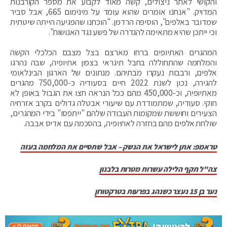
והקושי לאתר ניצולים, קשה מאוד לקבוע את מספר הקורבנות
המדויק. "אנחנו אומרים שהוא עומד על מינימום 665, אבל סביר
שמדובר באלפים", הוסיפה הרדמן. "הוכחנו שהפגיעה הייתה שיטתית
וכי ייתכן שהיא מתאימה להגדרה של פשע נגד האנושות".
המהגרים האתיופים ברחו מארצם בצל מצבם הכלכלי הקשה
והמלחמה שהתחוללה בחבל תיגראי בצפון אתיופיה, שבה נהרגו
אלפים, ורבבות נעקרו מבתיהם. מנתונים של הארגון הבינלאומי
להגירה, נכון לשנת 2022 חיים בסעודיה כ-750,000 מהגרים
מאתיופיה, וכ-450,000 מהם ככל הנראה חצו את הגבול באופן לא
חוקי. סעודיה, שמתמודדת עם שיעורי אבטלה גדולים בקרב אזרחיה
הצעירים וחוששת שמקומות העבודה שלהם "ייתפסו" בידי המהגרים,
שולחת אלפים מהם בחזרה לאתיופיה, בהסכמה עם אדיס אבבה.
טראמפ: אתן לישראל את הנשק – אבל שתסיים את המלחמה בעזה
צה"ל תקף הלילה עשרות מטרות בלבנון
נער בן 15 נעצר כשנהג בפרעות בטרקטורון