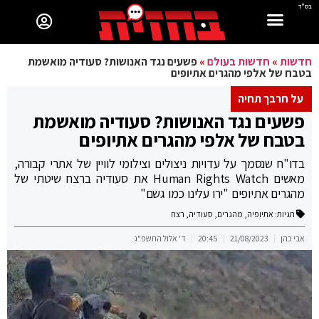
בס"ד
חדשות
»
חדשות בעולם
»
פשעים נגד האנושות? סעודיה מואשמת
בטבח של אלפי מהגרים אתיופים
על חרבך תחיה
פשעים נגד האנושות? סעודיה מואשמת
בטבח של אלפי מהגרים אתיופים
בדו"ח שנסמך על עדויות ניצולים וצילומי לוויין של אתרי קבורה,
מאשים Human Rights Watch את סעודיה ברצח שיטתי של
מהגרים אתיופים "ירו עלינו כמו גשם"
תגיות:
אתיופיה
,
מהגרים
,
סעודיה
,
רצח
אבי כהן
21/08/2023
20:45
ד' אלול התשפ"ג