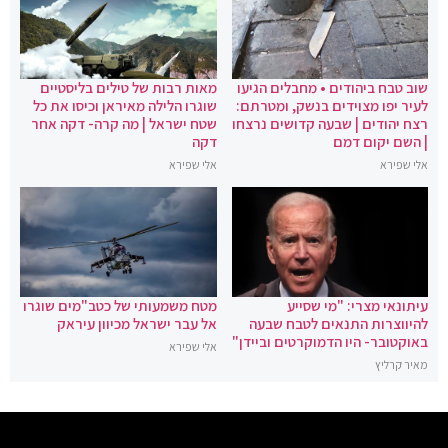
שוב טבח ביהודים • מחבלים הגיעו
מאות רבות של טילים בליסטיים
לעיר יפו מצוידים בנשק, ומטרתם:
שוגרו הלילה מאיראן וכיסו את כל
רצח יהודים | שבעה קדושים נרצחו
שטח ישראל | מה קרה- דקה אחר
| השם יקום דמם
דקה
אלי שפירא
אלי שפירא
עיתונאי מצרי: "מי שסייע
מטח משמעותי של כטב"מים שוגרו
להיווצרות התנאים לטבח שבעה
אל עבר ישראל מכיוון עיראק
באוקטובר- היו הדמוקרטים וביידן"
אלי שפירא
מאיר קרליץ