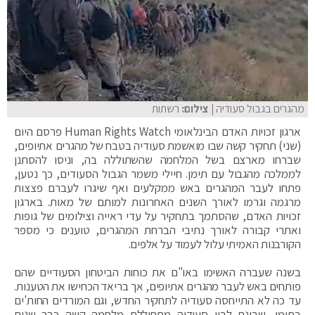
מהגרים בגבול סעודיה
| צילום:
רשתות
ארגון זכויות האדם הבינלאומי Human Rights Watch פרסם היום
(שני) תחקיר קשה שבו מואשמת סעודיה בטבח של מהגרים אתיופים,
שברחו מארצם בשל המלחמה שהשתוללה בה, וניסו להסתנן
לממלכה מהגבול עם תימן. חיילי משמר הגבול הסעודים, כך נטען,
פתחו לעבר המהגרים באש ממקלעים ואף שיגרו לעברם פצצות
מרגמה וגרמו לאורך השנים האחרונות למותם של מאות. בארגון
זכויות האדם, שהסתמך בתחקיר על עדי ראייה וצילומים של גופות
ואתרי קבורה לאורך נתיבי הברחת המהגרים, טוענים כי מספר
הקורבנות האמיתי עלול לעמוד על אלפים.
בשנה שעברה האשימו באו"ם את כוחות הביטחון הסעודיים שהם
פותחים באש לעבר מהגרים אתיופים, אך בריאד הכחישו את הטענות.
עד כה לא התייחסה סעודיה לתחקיר החדש, וגם המורדים החות'ים
בתימן, שבינם לבין סעודיה מתחוללת מלחמה קשה כבר שנים