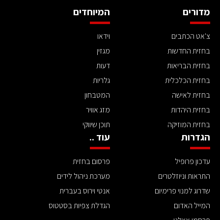
מדורים
המיוחדים
צ'אט הכתבים
וידאו
בחזית החדשות
מגזין
בחזית הבריאות
דעות
בחזית הכלכלית
גלריות
בחזית לאישה
המטבחון
בחזית היהדות
מזג אוויר
בחזית המוזיקה
תוכן שיווקי
הגדרות
עוד ..
עדכון פרופיל
פרסום בחזית
התראות וניוזלטרים
מערכת ניהול לידים
שדרוג למנוי פרימיום
אנטי וירוס בעברית
המייל האדום
הגדלת צפיות בסטטוס