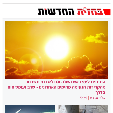
התחזית לימי ראש השנה וגם לשבת: תשכחו
מהקרירות הנעימה מהימים האחרונים • שרב ועומס חום
בדרך
אלי שפירא
|
5:29