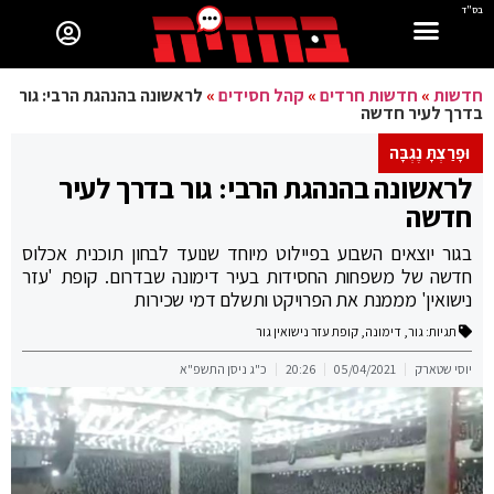
בס"ד
חדשות
»
חדשות חרדים
»
קהל חסידים
»
לראשונה בהנהגת הרבי: גור
בדרך לעיר חדשה
וּפָרַצְתָּ נֶגְבָּה
לראשונה בהנהגת הרבי: גור בדרך לעיר
חדשה
בגור יוצאים השבוע בפיילוט מיוחד שנועד לבחון תוכנית אכלוס
חדשה של משפחות החסידות בעיר דימונה שבדרום. קופת 'עזר
נישואין' מממנת את הפרויקט ותשלם דמי שכירות
תגיות:
גור
,
דימונה
,
קופת עזר נישואין גור
יוסי שטארק
05/04/2021
20:26
כ"ג ניסן התשפ"א