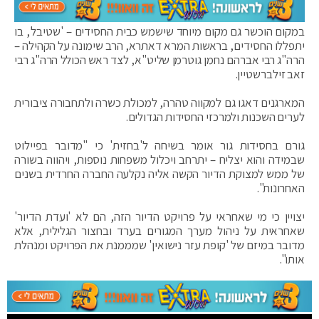
במקום הוכשר גם מקום מיוחד שישמש כבית החסידים – 'שטיבל', בו
יתפללו החסידים, בראשות המרא דאתרא, הרב שימונה על הקהילה –
הרה"ג רבי אברהם נחמן גוטרמן שליט"א, לצד ראש הכולל הרה"ג רבי
זאב זילברשטיין.
המארגנים דאגו גם למקווה טהרה, למכולת כשרה ולתחבורה ציבורית
לערים השכנות ולמרכזי החסידות הגדולים.
גורם בחסידות גור אומר בשיחה ל'בחזית' כי "מדובר בפיילוט
שבמידה והוא יצליח – יתרחב ויכלול משפחות נוספות, ויהווה בשורה
של ממש למצוקת הדיור הקשה אליה נקלעה החברה החרדית בשנים
האחרונות".
יצויין כי מי שאחראי על פרויקט הדיור הזה, הם לא 'ועדת הדיור'
שאחראית על ניהול מערך המגורים בערד ובחצור הגלילית, אלא
מדובר במיזם של 'קופת עזר נישואין' שמממנת את הפרויקט ומנהלת
אותו".