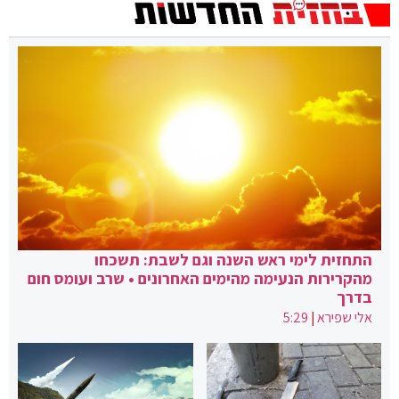
התחזית לימי ראש השנה וגם לשבת: תשכחו
מהקרירות הנעימה מהימים האחרונים • שרב ועומס חום
בדרך
אלי שפירא
|
5:29