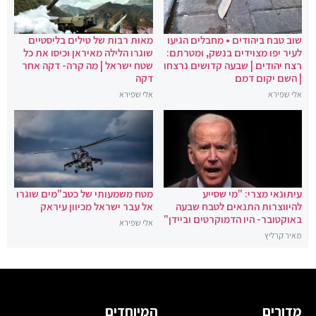
שוב טבח ביהודים • מחבלים הגיעו
מאות רבות של טילים בליסטיים
לעיר יפו מצוידים בנשק, ומטרתם:
שוגרו הלילה מאיראן וכיסו את כל
רצח יהודים | שבעה קדושים נרצחו
שטח ישראל | מה קרה- דקה אחר
| השם יקום דמם
דקה
אלי שפירא
אלי שפירא
עיתונאי מצרי: "מי שסייע
מטח משמעותי של כטב"מים שוגרו
להיווצרות התנאים לטבח שבעה
אל עבר ישראל מכיוון עיראק
באוקטובר- היו הדמוקרטים וביידן"
אלי שפירא
מאיר קרליץ
מדורים
המיוחדים