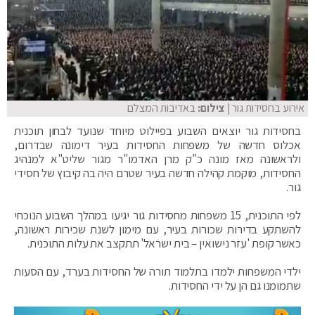
אירוע בחסידות גור
| צילום:
באדיבות המצלם
בחסידות גור יוצאים השבוע בפיילוט מיוחד שנועד לבחון תוכנית
אכלוס חדשה של משפחות החסידות בעיר דימונה שבדרום,
ולראשונה מאז מונה כ"ק מרן האדמו"ר מגור שליט"א למנהיג
החסידות, מוקמת קהילה חדשה בעיר שטרם היה בה קיבוץ של חסידי
גור.
לפי התוכנית, 15 משפחות מחסידות גור יגיעו במהלך השבוע הנוכחי
להשתקע בדירות שכורות בעיר, עם מימון לשנת שכירות ראשונה,
כאשר קופת 'עזר נישואין – בית ישראל' תתקצב את עלות התוכנית.
ילדי המשפחות ילמדו בתלמוד תורה של החסידות בערד, עם הסעות
שתמומנו גם הן על ידי החסידות.