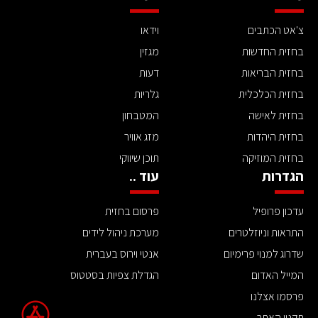
צ'אט הכתבים
וידאו
בחזית החדשות
מגזין
בחזית הבריאות
דעות
בחזית הכלכלית
גלריות
בחזית לאישה
המטבחון
בחזית היהדות
מזג אוויר
בחזית המוזיקה
תוכן שיווקי
הגדרות
עוד ..
עדכון פרופיל
פרסום בחזית
התראות וניוזלטרים
מערכת ניהול לידים
שדרוג למנוי פרימיום
אנטי וירוס בעברית
המייל האדום
הגדלת צפיות בסטטוס
פרסמו אצלנו
תקנון האתר