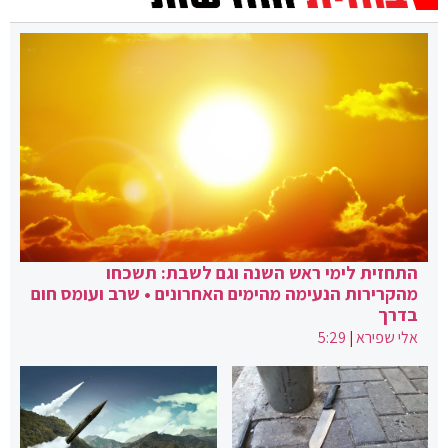
התחזית לימי ראש השנה וגם לשבת: תשכחו
מהקרירות הנעימה מהימים האחרונים • שרב ועומס חום
בדרך
אלי שפירא
|
5:29