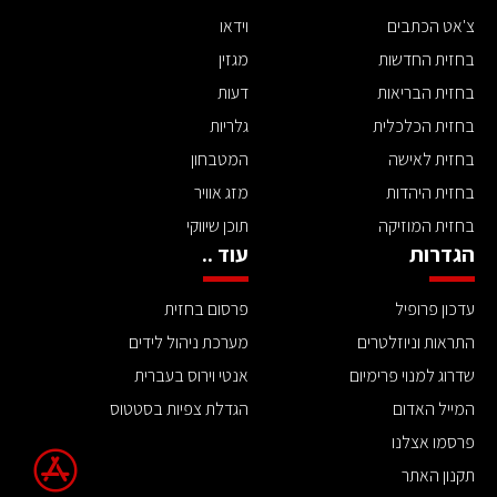
צ'אט הכתבים
וידאו
בחזית החדשות
מגזין
בחזית הבריאות
דעות
בחזית הכלכלית
גלריות
בחזית לאישה
המטבחון
בחזית היהדות
מזג אוויר
בחזית המוזיקה
תוכן שיווקי
הגדרות
עוד ..
עדכון פרופיל
פרסום בחזית
התראות וניוזלטרים
מערכת ניהול לידים
שדרוג למנוי פרימיום
אנטי וירוס בעברית
המייל האדום
הגדלת צפיות בסטטוס
פרסמו אצלנו
תקנון האתר