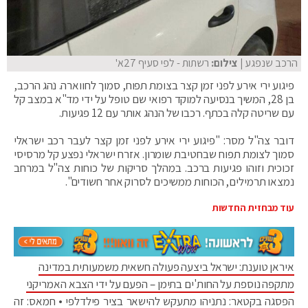
הרכב שנפגע
| צילום:
רשתות - לפי סעיף 27א'
פיגוע ירי אירע לפני זמן קצר בצומת תפוח, סמוך לחווארה. נהג הרכב,
בן 28, המשיך בנסיעה למוקד רפואי שם טופל על ידי מד"א במצב קל
עם שריטה קלה בכתף. רכבו של הנהג אותר עם 12 פגיעות.
דובר צה"ל מסר: "פיגוע ירי אירע לפני זמן קצר לעבר רכב ישראלי
סמוך לצומת תפוח שבחטיבת שומרון. אזרח ישראלי נפצע קל מרסיסי
זכוכית וזוהו פגיעות ברכב. במהלך סריקות של כוחות צה"ל במרחב
נמצאו תרמילים, הכוחות ממשיכים לסרוק אחר חשודים".
עוד מבחזית החדשות
איראן טוענת: ישראל ביצעה פעולה חשאית משמעותית במדינה
מתקפה נוספת על החות'ים בתימן – הפעם על ידי הצבא האמריקני
הפסגה בקטאר: נתניהו מתעקש להישאר בציר פילדלפי • חמאס: זה