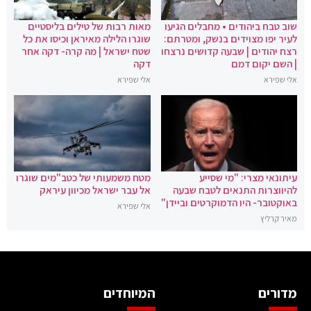
שוב טבח ביהודים • מחבלים הגיעו
מאות רבות של טילים בליסטיים
לעיר יפו מצוידים בנשק, ומטרתם:
שוגרו הלילה מאיראן וכיסו את כל
רצח יהודים | שבעה קדושים נרצחו
שטח ישראל | מה קרה- דקה אחר
| השם יקום דמם
דקה
אלי שפירא
אלי שפירא
עיתונאי מצרי: "מי שסייע
מטח משמעותי של כטב"מים שוגרו
להיווצרות התנאים לטבח שבעה
אל עבר ישראל מכיוון עיראק
באוקטובר- היו הדמוקרטים וביידן"
אלי שפירא
מאיר קרליץ
מדורים
המיוחדים