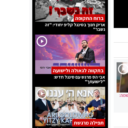
ברוח התקופה
אריק חנוך בסינגל קליפ יחודי: "זה
נשבר"
בתקווה לגאולה ולישועה
אבי הס מרגש עם סינגל חדש:
"לישועתך"
שמה:
תפילה מרגשת