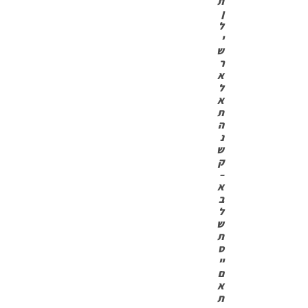
ת
ן
ל
י
ש
ר
א
ל
א
ת
ה
נ
ש
ק
–
א
ב
ל
ש
ת
ס
יי
ם
א
ת