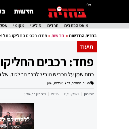
בס"ד
צ'אט הכתבים
חרדים
פוליטי
מקומי
עסקי
בחזית החדשות
»
חדשות
»
פחד: רכבים החליקו בתל א
תיעוד
פחד: רכבים החליקו
כתם שמן על הכביש הוביל לרצף החלקות של מכו
תגיות:
החלקה
,
לה גווארדיה
,
שמן
אבי כהן
11/06/2023
19:35
כ"ב סיון התשפ"ג