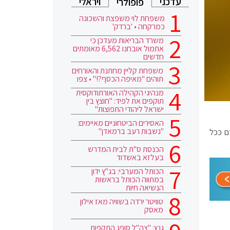
עדכני
ויראלי
פופולרי
משפחת לוי משפצת והשכונה
כמרקחה • 'ברדק'
משרד הבריאות מעדכן כי
אתמול אובחנו 6,562 מאומתים
חדשים
משפחת קליין מחתנת והאורחים
תוהים "מאיפה הכסף?!" • צפו
מנהיגי הקהילה האורתודוקסית
תוקפים את לפיד: "חוצץ בין
ישראל ליהודי התפוצות"
האסירים הביטחוניים מאיימים:
"נשבות רעב ברמאדן"
ם ככל
הכנסת ס"ת לבית המדרש
בעלזא באשדוד
הכותל המערבי: בג"ץ ידון
במתווה הכותל בראשות
הנשיאה חיות
טוויטר ירדה בשוויה מאז אילון
מאסק
גנץ: "צה"ל סופג התקפות