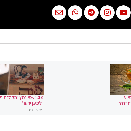
ייע
מוטי שטיינמץ ומקהלת נ
וחרדה?
"למען ידעו"
ישראל מונק