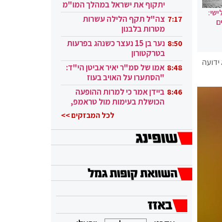
יתקוף את ישראל במהלך המו"מ
ישי:
בקטאר"
צה"ל תקף הלילה עשרות
7:17
ם
מטרות בלבנון
נער בן 15 נעצר כשנהג בפרעות
8:50
בטרקטורון
רות לה גרדיה מכיוון תל אביב לכביש 1. כרגע לא ידועה
אמו של סמ"ר יאיר אביטן הי"ד:
8:48
"הסתערו על האויב בעוז
ובגבורה"
ביידן אמר כי למרות ההופעה
8:46
הכושלת בעימות מול טראמפ,
הוא ממשיך
לכל המבזקים >>