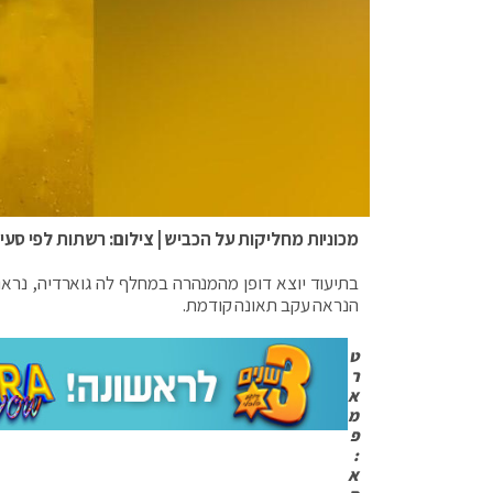
מכוניות מחליקות על הכביש | צילום: רשתות לפי סעיף 27
בתיעוד יוצא דופן מהמנהרה במחלף לה גוארדיה, נראו 
הנראה עקב תאונה קודמת.
ט
ר
א
מ
פ
:
א