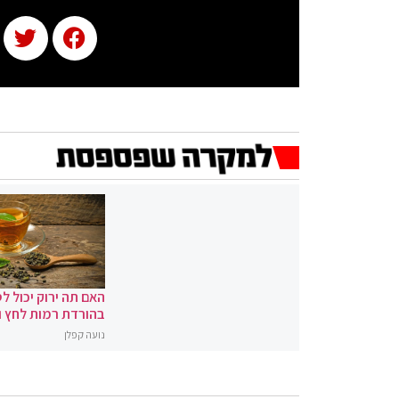
האם תה ירוק יכול לס
בהורדת רמות לחץ 
נועה קפלן