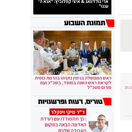
ארי גולדוואג & איצי קפלוביץ: "אנא ה'
עננו"
צילום:
קובי גדעון / לע"מ
ראש הממשלה בנימין נתניהו בהרמת כוסית
לקראת ראש השנה במוסד, בשב"כ ועם
פורום מטכ"ל
ד"ר מיקי וינקלר
: כך תתמודדו עם רעידת
האדמה הבאה במקום
העבודה שלכם