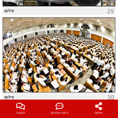
29
צילום:
30
צילום:
שיתוף
צ'אט הכתבים
תגובות