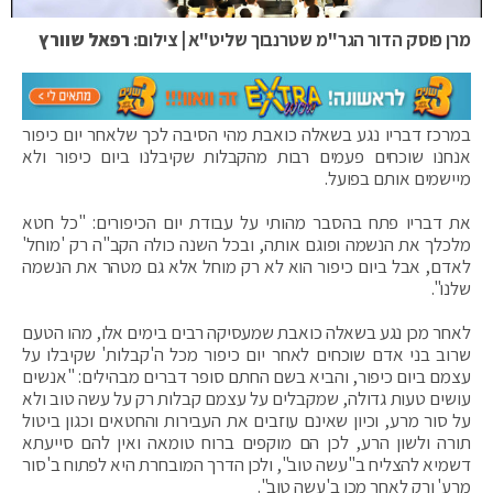
מרן פוסק הדור הגר"מ שטרנבוך שליט"א | צילום:
רפאל שוורץ
במרכז דבריו נגע בשאלה כואבת מהי הסיבה לכך שלאחר יום כיפור
אנחנו שוכחים פעמים רבות מהקבלות שקיבלנו ביום כיפור ולא
מיישמים אותם בפועל.
את דבריו פתח בהסבר מהותי על עבודת יום הכיפורים: "כל חטא
מלכלך את הנשמה ופוגם אותה, ובכל השנה כולה הקב"ה רק 'מוחל'
לאדם, אבל ביום כיפור הוא לא רק מוחל אלא גם מטהר את הנשמה
שלנו".
לאחר מכן נגע בשאלה כואבת שמעסיקה רבים בימים אלו, מהו הטעם
שרוב בני אדם שוכחים לאחר יום כיפור מכל ה'קבלות' שקיבלו על
עצמם ביום כיפור, והביא בשם החתם סופר דברים מבהילים: "אנשים
עושים טעות גדולה, שמקבלים על עצמם קבלות רק על עשה טוב ולא
על סור מרע, וכיון שאינם עוזבים את העבירות והחטאים וכגון ביטול
תורה ולשון הרע, לכן הם מוקפים ברוח טומאה ואין להם סייעתא
דשמיא להצליח ב"עשה טוב", ולכן הדרך המובחרת היא לפתוח ב'סור
מרע' ורק לאחר מכן ב'עשה טוב".