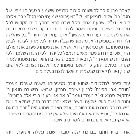
לאחר מכן סיפר לראשונה סיפור מרטיט ששמע בצעירותו מפיו של
הגה"צ ר' אליהו לופיאן זצ"ל: "בצעירותי שמעתי מפי הגה"צ רבי אליהו
לופיאן זצ"ל, שפעם אחת בליל שבת קרא החפץ חיים הקדוש לכל
תלמידי הישיבה, ופתח ואמר להם "היום בבוקר כשבירכתי ברכת
אלוקי נשמה, התעוררתי מהלשון "ואתה עתיד ולהחזירהּ" בי, שהלשון
ולהחזירהּ במפיק ה"א, משמע שהקב"ה יחזיר לכל אחד לעתיד לבוא
את נשמתו בדיוק כפי איך שהוא השאיר את נשמתו כשעזב את העולם
הזה, שכן צורת הנשמה משתנית אצל כל יהודי לפי התורה שלמד ולפי
העבירות שחטא רח"ל, ובאותו מצב שהאדם החזיר את נשמתו לאחר
שנותיו בעולם הזה, כן תשאר נשמתו לעד ולנצח נצחים ללא שום
שינוי, ואוי לו לאדם שנשמתו תישאר לנצח בעלת מום.
עוד סיפר לתלמידים שהוא זוכר מצעירותו בשעה שערכו מעמד
'הנחת אבן הפינה' לבניין ישיבת חברון, שראש הישיבה הגאון ר'
יחזקאל סרנא זצ"ל נעמד ואמר "רואה אני בעיני רוחי אלף בחורים",
והנה היו שם כאלו שלעגו וחשבו שלא יתכן כדבר הזה, שהלא היו אז
בישיבה רק כמה מאות בחורים, אבל האמת שהוא היה "חכם הרואה
את הנולד", וכפי שרואים אנו היום שלא אלף בחורים לומדים בישיבה,
אלא קרוב לאלפיים בחורים לומדים בישיבה.
את דבריו חתם בברכת שנה טובה ושנת גאולה וישועה, "יהי