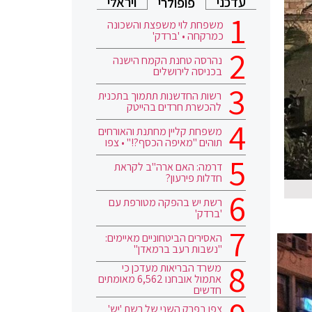
עדכני
ויראלי
פופולרי
משפחת לוי משפצת והשכונה
כמרקחה • 'ברדק'
נהרסה טחנת הקמח הישנה
בכניסה לירושלים
רשות החדשנות תתמוך בתכנית
להכשרת חרדים בהייטק
משפחת קליין מחתנת והאורחים
תוהים "מאיפה הכסף?!" • צפו
דרמה: האם ארה"ב לקראת
חדלות פירעון?
רשת יש בהפקה מטורפת עם
'ברדק'
האסירים הביטחוניים מאיימים:
"נשבות רעב ברמאדן"
משרד הבריאות מעדכן כי
אתמול אובחנו 6,562 מאומתים
חדשים
צפו בפרק השני של רשת 'יש'