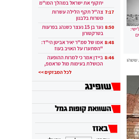
יתקוף את ישראל במהלך המו"מ
בקטאר"
צה"ל תקף הלילה עשרות
7:17
מטרות בלבנון
נער בן 15 נעצר כשנהג בפרעות
8:50
ישי:
בטרקטורון
ם
אמו של סמ"ר יאיר אביטן הי"ד:
8:48
"הסתערו על האויב בעוז
ובגבורה"
ביידן אמר כי למרות ההופעה
8:46
 ששהו
הכושלת בעימות מול טראמפ,
הוא ממשיך
לכל המבזקים >>