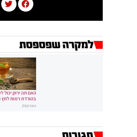
האם תה ירוק יכול לס
בהורדת רמות לחץ 
נועה קפלן