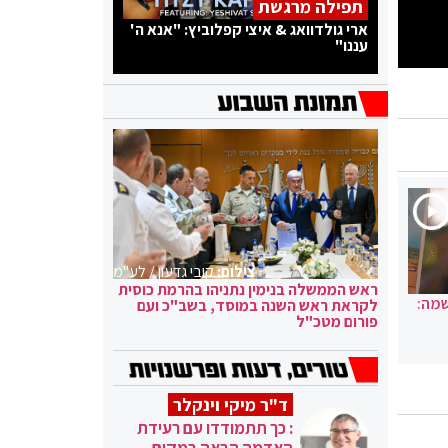
תפילה מרגשת
ארי גולדוואג & איצי קפלוביץ: "אנא ה'
עננו"
צילום:
קובי גדעון / לע"מ
ראש הממשלה בנימין נתניהו בהרמת כוסית
שמה:
לקראת ראש השנה במוסד, בשב"כ ועם
פורום מטכ"ל
ד"ר מיקי וינקלר
: כך תתמודדו עם רעידת
האדמה הבאה במקום