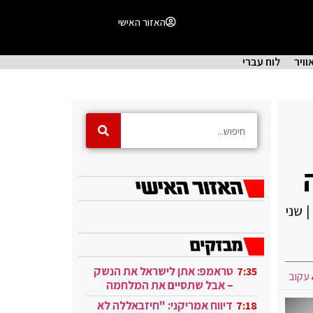
האזור האישי
וויר
לוח עברי
| שני
טראמפ: אתן לישראל את הנשק
7:35
עקוב
– אבל שתסיים את המלחמה
בעזה
דיווח אמריקני: "חיזבאללה לא
7:18