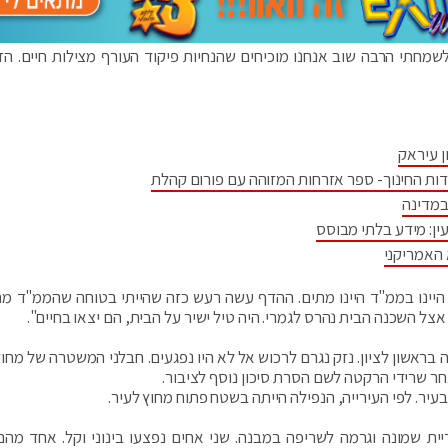
שמחתי הרבה שוב אנחנו מוכיחים שהנחיות פיקוד העורף מצילות חיים. הזו
ן עיראק
דות החינוך- ספר אזרחות המזוהה עם פורום קהלת
במדינה
ין: מידע בלתי מבוסס
 האמריקני
יינו בממ"ד היינו מתים. ההדף עשה רעש כזה שהייתי בטוחה שהממ"ד מת
צל השכנה הבית נהרס לגמרי. היה טיל ישיר על הבית, הם יצאו בחיים".
ראשון לציון. נזק נגרם לרכוש אל לא היו נפגעים. חבלני המשטרה של מחוז
חר שרידי הרקטה לשם הסרת סיכון נוסף לציבור.
עיר. לפי העירייה, הנפילה הייתה בשטח פתוח מחוץ לעיר.
ית שמונה וגרמה לשריפה במבנה. שני אחים נפצעו בינוני וקל. אחד מהם