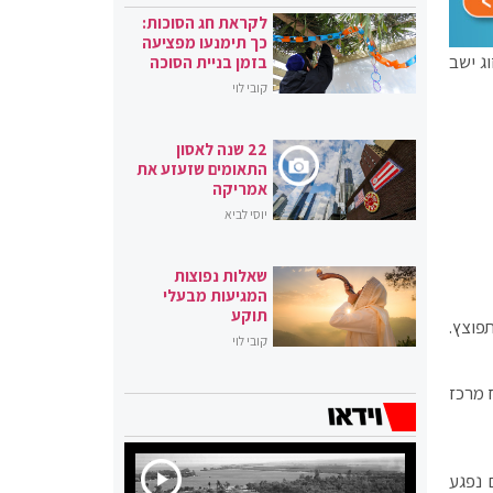
לקראת חג הסוכות:
כך תימנעו מפציעה
ג ישב
בזמן בניית הסוכה
קובי לוי
22 שנה לאסון
התאומים שזעזע את
אמריקה
יוסי לביא
שאלות נפוצות
המגיעות מבעלי
תוקע
פוצץ.
קובי לוי
 מרכז
 נפגע