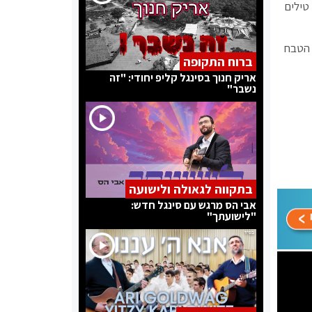
טילים
 טילים "בתגובה למעשי הטבח
ברוח התקופה
אריק חנוך בסינגל קליפ יחודי: "זה
נשבר"
בתקווה לגאולה ולישועה
אבי הס מרגש עם סינגל חדש:
"לישועתך"