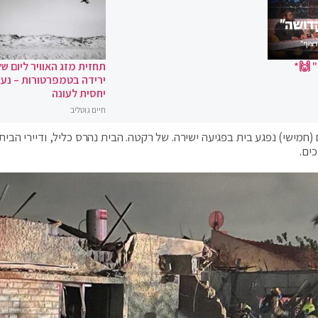
 🙌*
תחזית מזג האוויר ליום של
ירידה בטמפרטורות – נעי
יחסית לעונה
חיים גוטליב
מישי) נפגע בית בפגיעה ישירה. של רקטה. הבית נהרס כליל, ודיירי הבית
ים.