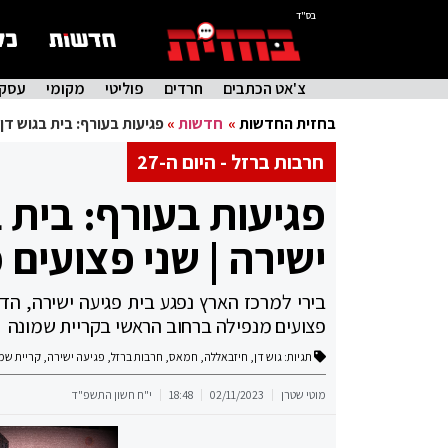
בס"ד
צ'אט הכתבים
חרדים
פוליטי
מקומי
עסקי
בחזית החדשות
»
חדשות
»
פגיעות בעורף: בית בגוש דן
חרבות ברזל - היום ה-27
פגיעות בעורף: בית 
ישירה | שני פצועים
בירי למרכז הארץ נפגע בית פגיעה ישירה, הדיי
פצועים מנפילה ברחוב הראשי בקריית שמונה
תגיות:
גוש דן
,
חיזבאללה
,
חמאס
,
חרבות ברזל
,
פגיעה ישירה
,
קריית שמ
מוטי שטרן
02/11/2023
18:48
י"ח חשון התשפ"ד