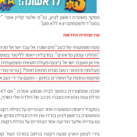
מפקד משטרת ראשון לציון, נצ"מ אלעד קליין אמר: "ל
בממ"ד ולשמחתנו יצא ללא פגע".
עוד מבחזית החדשות
מטח משמעותי של כטב"מים שוגרו אל עבר ישראל מכיוו
"תהליכי עומק מדאיגים": בהרצליה ייאסר ללימוד במוס
איראן טוענת: ישראל ביצעה פעולה חשאית משמעותית 
תעלומת סינוואר: האם מנהיג חמאס חוסל? | גורמי מודיע
מתקפה נוספת על החות'ים בתימן – הפעם על ידי הצבא
שכנה שמתגוררת בסמוך לבית שנפגע אמרה: "אם לא ה
הדלת עפה וזכוכיות נשברו. הרכב של הילדה שלי נשרף, א
במקביל דיווחה המשטרה אחר הצהריים על נפילת רקטה ב
והמשטרה בראשון לציון בודדו את זירת הנפילה וסרקו א
גם עיריית אלעד הודיעה אחר הצהריים על נפילת רקטה ב
בירי לצפון הארץ פגעה רקטה ברחוב במרכז העיר קרי