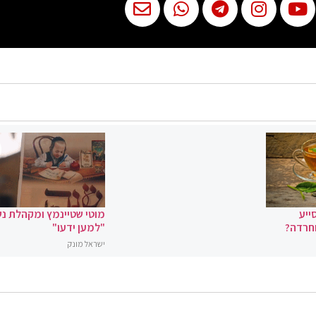
ייע
מוטי שטיינמץ ומקהלת נ
וחרדה?
"למען ידעו"
ישראל מונק