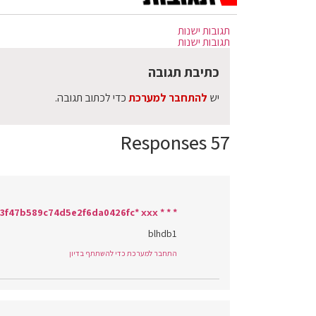
תגובות ישנות
תגובות ישנות
כתיבת תגובה
יש
להתחבר למערכת
כדי לכתוב תגובה.
57 Responses
* * * Claim Free iPhone 16 * * * hs=b16d8773f47b589c74d5e2f6da0426fc* ххх*
blhdb1
התחבר למערכת כדי להשתתף בדיון