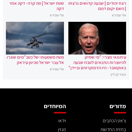
רצח יהודים | שבעה קדושים נרצחו
שטח ישראל | מה קרה- דקה אחר
| השם יקום דמם
דקה
אלי שפירא
אלי שפירא
עיתונאי מצרי: "מי שסייע
מטח משמעותי של כטב"מים שוגרו
להיווצרות התנאים לטבח שבעה
אל עבר ישראל מכיוון עיראק
באוקטובר- היו הדמוקרטים וביידן"
אלי שפירא
מאיר קרליץ
מדורים
המיוחדים
צ'אט הכתבים
וידאו
בחזית החדשות
מגזין