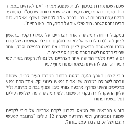
שכנה שמתגוררת בסמוך לבית שנפגע אמרה: "אם לא היינו בממ"ד
היינו מתים. ההדף עשה רעש כזה שהייתי בטוחה שהממ"ד מתפוצץ.
הדלת עפה וזכוכיות נשברו. הרכב של הילדה שלי נשרף, אצל השכנה
הבית נהרס לגמרי. היה טיל ישיר על הבית, הם יצאו בחיים".
במקביל דיווחה המשטרה אחר הצהריים על נפילת רקטה בראשון
לציון. נזק נגרם לרכוש אל לא היו נפגעים. חבלני המשטרה של מחוז
מרכז והמשטרה בראשון לציון בודדו את זירת הנפילה וסרקו אחר
שרידי הרקטה לשם הסרת סיכון נוסף לציבור.
גם עיריית אלעד הודיעה אחר הצהריים על נפילת רקטה בעיר. לפי
העירייה, הנפילה הייתה בשטח פתוח מחוץ לעיר.
בירי לצפון הארץ פגעה רקטה ברחוב במרכז העיר קריית שמונה
וגרמה לשריפה במבנה. שני אחים נפצעו בינוני וקל. אחד מהם נפגע
מרסיסים והשני מהדף. ארבעה צוותי כיבוי ומנוף גבהים מתחנת גליל
עליון הוזעקו לזירה בקריית שמונה. לפי המשטרה עוד שלושה טילים
נפלו בשטח פתוח.
הזרוע הצבאית של חמאס בלבנון לקחה אחריות על הירי לקריית
שמונה וסביבתה, ולפי ההודעה שיגרה 12 טילים "בתגובה למעשי
הטבח של הכיבוש נגד עמנו בעזה".