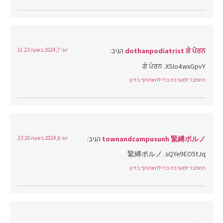
dothanpodiatrist ਗੇ ਪੋਰਨ
הגיב:
יוני 7, 2024 בשעה 11:23
ਗੇ ਪੋਰਨ .XSIo4wxGpvY
התחבר למערכת כדי להשתתף בדיון
townandcampusunh 緊縛ポルノ
הגיב:
יוני 6, 2024 בשעה 23:20
緊縛ポルノ .sQYe9EO5tJq
התחבר למערכת כדי להשתתף בדיון