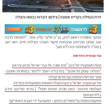
זירת הנפילה בקריית שמונה | צילום: דוברות כבאות והצלה
מפקד משטרת ראשון לציון, נצ"מ אלעד קליין אמר: "לשמחתי הרבה
שוב אנחנו מוכיחים שהנחיות פיקוד העורף מצילות חיים. הזוג ישב
בממ"ד ולשמחתנו יצא ללא פגע".
עוד מבחזית החדשות
מטח משמעותי של כטב"מים שוגרו אל עבר ישראל מכיוון עיראק
"תהליכי עומק מדאיגים": בהרצליה ייאסר ללימוד במוסדות החינוך-
ספר אזרחות המזוהה עם פורום קהלת
איראן טוענת: ישראל ביצעה פעולה חשאית משמעותית במדינה
תעלומת סינוואר: האם מנהיג חמאס חוסל? | גורמי מודיעין: מידע
בלתי מבוסס
מתקפה נוספת על החות'ים בתימן – הפעם על ידי הצבא האמריקני