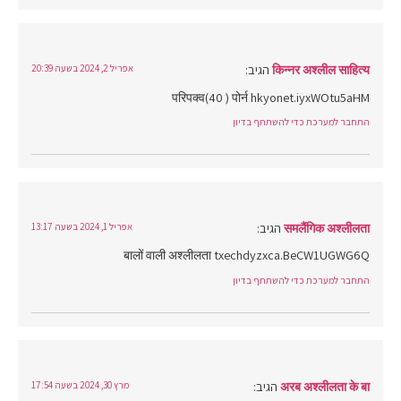
किन्नर अश्लील साहित्य
הגיב:
אפריל 2, 2024 בשעה 20:39
परिपक्व(40 ) पोर्न hkyonet.iyxWOtu5aHM
התחבר למערכת כדי להשתתף בדיון
समलैंगिक अश्लीलता
הגיב:
אפריל 1, 2024 בשעה 13:17
बालों वाली अश्लीलता txechdyzxca.BeCW1UGWG6Q
התחבר למערכת כדי להשתתף בדיון
अरब अश्लीलता के बा
הגיב:
מרץ 30, 2024 בשעה 17:54