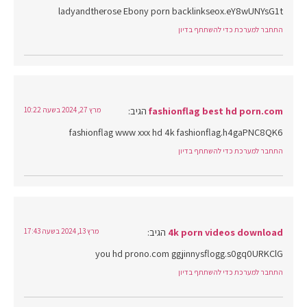
ladyandtherose Ebony porn backlinkseox.eY8wUNYsG1t
התחבר למערכת כדי להשתתף בדיון
fashionflag best hd porn.com
הגיב:
מרץ 27, 2024 בשעה 10:22
fashionflag www xxx hd 4k fashionflag.h4gaPNC8QK6
התחבר למערכת כדי להשתתף בדיון
4k porn videos download
הגיב:
מרץ 13, 2024 בשעה 17:43
you hd prono.com ggjinnysflogg.s0gq0URKClG
התחבר למערכת כדי להשתתף בדיון