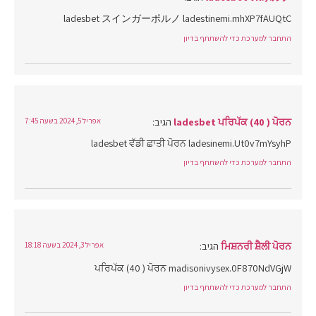
ladesbet スインガーポルノ ladestinemi.mhXP7fAUQtC
התחבר למערכת כדי להשתתף בדיון
ladesbet ਪਰਿਪੱਕ (40 ) ਪੋਰਨ
הגיב:
אפריל 5, 2024 בשעה 7:45
ladesbet ਵੱਡੀ ਛਾਤੀ ਪੋਰਨ ladesinemi.Ut0v7mYsyhP
התחבר למערכת כדי להשתתף בדיון
ਮਿਸ਼ਨਰੀ ਸ਼ੈਲੀ ਪੋਰਨ
הגיב:
אפריל 3, 2024 בשעה 18:18
ਪਰਿਪੱਕ (40 ) ਪੋਰਨ madisonivysex.0F870NdVGjW
התחבר למערכת כדי להשתתף בדיון