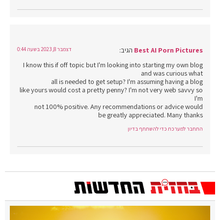
Best AI Porn Pictures
הגיב:
דצמבר 8, 2023 בשעה 0:44
I know this if off topic but I'm looking into starting my own blog
and was curious what
all is needed to get setup? I'm assuming having a blog
like yours would cost a pretty penny? I'm not very web savvy so
I'm
not 100% positive. Any recommendations or advice would
be greatly appreciated. Many thanks
התחבר למערכת כדי להשתתף בדיון