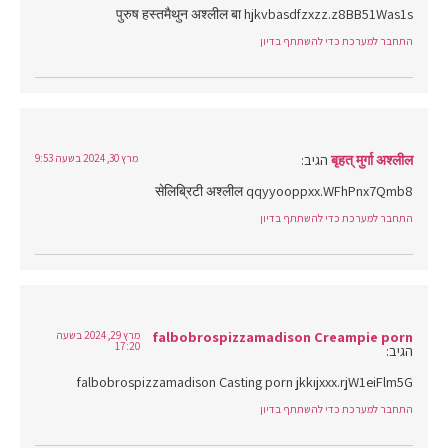
पुरुष हस्तमैथुन अश्लील बा hjkvbasdfzxzz.z8BB51Was1s
התחבר למערכת כדי להשתתף בדיון
बृहत् मुर्गा अश्लील
הגיב:
מרץ 30, 2024 בשעה 9:53
सेलिब्रिटी अश्लील qqyyooppxx.WFhPnx7Qmb8
התחבר למערכת כדי להשתתף בדיון
falbobrospizzamadison Creampie porn
מרץ 29, 2024 בשעה
17:20
הגיב:
falbobrospizzamadison Casting porn jkkıjxxx.rjW1eiFlm5G
התחבר למערכת כדי להשתתף בדיון