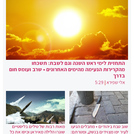
התחזית לימי ראש השנה וגם לשבת: תשכחו
מהקרירות הנעימה מהימים האחרונים • שרב ועומס חום
בדרך
אלי שפירא
|
5:29
שוב טבח ביהודים • מחבלים הגיעו
מאות רבות של טילים בליסטיים
לעיר יפו מצוידים בנשק, ומטרתם:
שוגרו הלילה מאיראן וכיסו את כל