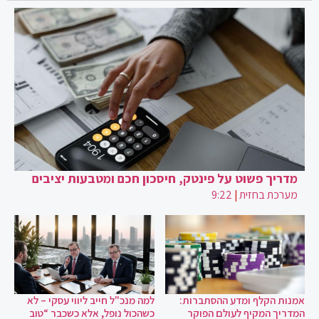
מדריך פשוט על פינטק, חיסכון חכם ומטבעות יציבים
מערכת בחזית
|
9:22
אמנות הקלף ומדע ההסתברות:
למה מנכ"ל חייב ליווי עסקי – לא
המדריך המקיף לעולם הפוקר
כשהכול נופל, אלא כשכבר “טוב