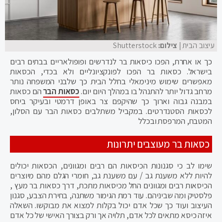
עיצוב הבית
| צילום:
Shutterstock
כך או אחרת, הפכו כיסאות בר לנדרשים ופופולאריים בבתים רבים
בישראל. כסאות בר הפכו לפונקציונליים ולא בכדי, הכסאות
מאפשרים שימוש מינימאלי בחלל הבית כך שלבני המשפחה נותר
מרחב גדול יותר להתנהל בו במהלך היום יום.
כסאות הבר
הם כסאות
במבנה גבוה וארוך כך שהיקפם צר באופן דרמטי ובעיקר ביחס
לכסאות הסטנדרטים. במקביל משתלבים כסאות הבר עם הסלון,
המטבח, המרפסת ובכלל
כסאות בר מעוצבים יתרונות
שימו לב כי סגנונות הכיסאות הם רבים ומגוונים, הכסאות יכולים
להיות ללא משענת גב / עם משענת גב, חומרי הגלם מהם מיוצרים
הכיסאות רבים ומגוונים החל מכיסאות מתכת, דרך כסאות בר מעץ ,
פלסטיק ומה שביניהם. עוד רמת הגימור משתנה, בחירת הצבע, סגנון
העיצוב ועוד כך שכל אדם יכול בקלות למצוא את מבוקשו. השאלה
איזה כיסא מתאים לכל אדם, תלויה אך ורק בצורך האישי של כל אדם