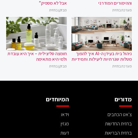
וההימורים המודרני
אבל לא מספיק”
מערכת בחזית
מבזקן בחזית
ניהול בית בעידן ה-AI איך להפוך
חומצה סליצילית – איך היא עובדת
מטלות שגרתיות ליעילות ותמידיות
ולמי היא מתאימה
מערכת בחזית
מבזקן בחזית
מדורים
המיוחדים
צ'אט הכתבים
וידאו
בחזית החדשות
מגזין
בחזית הבריאות
דעות