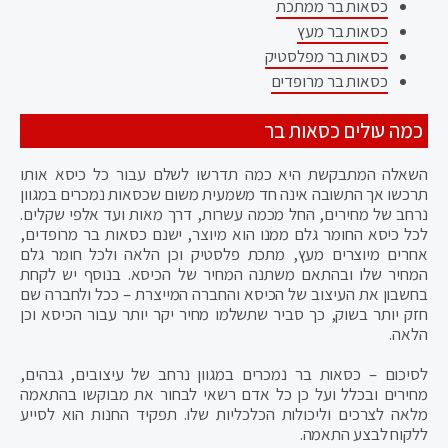
כסאות בר ממתכת
כסאות בר מעץ
כסאות בר מפלסטיק
כסאות בר מרופדים
כמה עולים כסאות בר
השאלה המתבקשת היא כמה תדרשו לשלם עבור כל כיסא אותו
תרכשו אך התשובה אינה חד משמעית משום שכסאות נמכרים במגוון
נרחב של מחירים, החל מכמה עשרות, דרך מאות ועד אלפי שקלים.
לכל כיסא החומר גלם ממנו הוא מיוצר, ישנם כסאות בר מרופדים,
אחרים מיוצרים מעץ, מתכת פלסטיק וכן הלאה ולכל חומר גלם
המחיר שלו ובהתאם משתנה המחיר של הכיסא. בנוסף יש לקחת
בחשבון את העיצוב של הכיסא והחברה המייצרת – ככל ולחברה שם
חזק יותר בשוק, כך סביר שתשלמו מחיר יקר יותר עבור הכיסא וכן
הלאה.
לסיכום – כסאות בר נמכרים במגוון נרחב של עיצובים, גבהים,
מחירים ובכלל ועל כן כל אדם רשאי לבחור את מבוקשו בהתאמה
מלאה לצרכים וליכולות הכלכליות שלו. תפקיד החנות הוא לסייע
ללקוח לבצע התאמה.