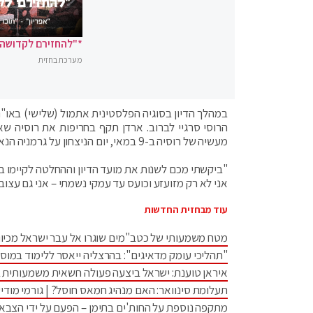
*"להחזירם לקדושה"
מערכת בחזית
במהלך הדיון בסוגיה הפלסטינית אתמול (שלישי) באו"
הרוסי סרגיי לברוב. ארדן תקף בחריפות את רוסיה שאפ
מעשיה של רוסיה ב-9 במאי, יום הניצחון על גרמניה הנאצית?", שאל ארדן.
"ביקשתי מכם לשנות את מועד הדיון וההחלטה לקיימו בכ
אני לא רק מזועזע וכועס עד עמקי נשמתי – אני גם עצוב
עוד מבחזית החדשות
מטח משמעותי של כטב"מים שוגרו אל עבר ישראל מכיוו
"תהליכי עומק מדאיגים": בהרצליה ייאסר ללימוד במוס
איראן טוענת: ישראל ביצעה פעולה חשאית משמעותית 
תעלומת סינוואר: האם מנהיג חמאס חוסל? | גורמי מודיע
מתקפה נוספת על החות'ים בתימן – הפעם על ידי הצבא