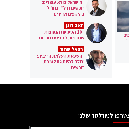
: הישראלים לא עוצרים:
רוכשים נדל"ן בחו"ל
בהיקפים אדירים
זאב רונן
: 10 הטעויות הנפוצות
ים
שגורמות לקריסת חברות
ן
רפאל שחור
: השפעת העלאת הריבית:
יכולה להיות גם לטובת
רוכשים
טרפו לניוזלטר שלנו