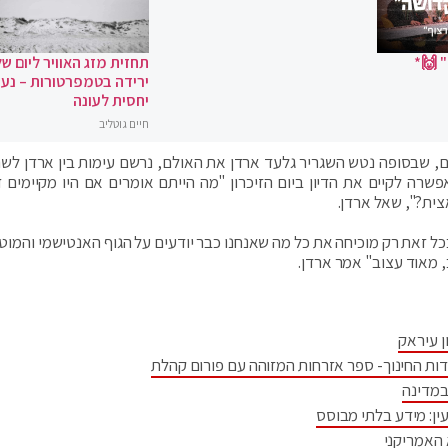
 🙌*
תחזית מזג האוויר ליום של
ירידה בטמפרטורות – נעי
יחסית לעונה
חיים גוטליב
ם, שבסופה נטש השגריר גלעד ארדן את האולם, נרשם עימות בין ארדן לשר
שרה לקיים את הדיון ביום הזיכרון "מה הייתם אומרים אם היו מקיימים די
ל זאת רק מוכיחה את כל מה שאנחנו כבר יודעים על הגוף האנטישמי והמוטה
, מאוד עצוב" אמר ארדן.
ן עיראק
דות החינוך- ספר אזרחות המזוהה עם פורום קהלת
במדינה
ין: מידע בלתי מבוסס
 האמריקני