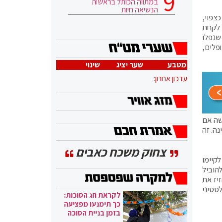
במתווה הכותל בראשות
הנשיאה חיות
צפוי,
 לקחת
שנפלו
פלים,
מטבע
שער יציג
שינוי
עדכון אחרון:
שה אם
ינה. זה
צחוק משכח כאבים
קיימו
הוביל
יז את
סטיני
לקראת חג הסוכות:
כך תימנעו מפציעה
בזמן בניית הסוכה