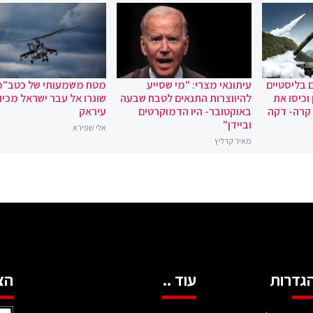
 בליסטיים
עיתונאי מצרי: "מי שסייע
מטח משמעותי של כטב"מ
וכיסו את
להיווצרות התנאים לטבח שבעה
שוגרו אל עבר ישראל מכיוו
 קרה- דקה
באוקטובר- היו הדמוקרטים
עיראק
וביידן"
אלי שפירא
מאיר קרליץ
גדרות
עוד ..
הצ