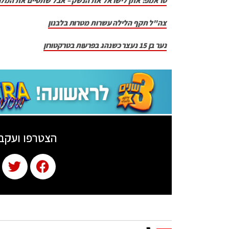
טראמפ: אתן לישראל את הנשק – אבל שתסיים את המל
צה"ל תקף הלילה עשרות מטרות בלבנון
נער בן 15 נעצר כשנהג בפרעות בטרקטורון
הצטרפו ועקב