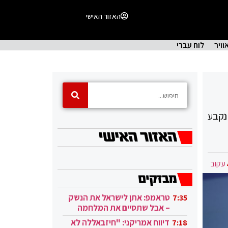
האזור האישי
וויר
לוח עברי
נקבע
עקוב
טראמפ: אתן לישראל את הנשק
7:35
– אבל שתסיים את המלחמה
בעזה
דיווח אמריקני: "חיזבאללה לא
7:18