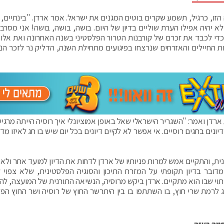
זו, כרגיל, תשמע שקרים בוטים המגנים את ישראל. אמר ארדן. "בינתיים, כ
א יהיה אפילו הערת שוליים בדיון של היום. בושה, בושה, בושה! אני מסרב
י לכבד את זכרם של קורבנות הטרור הפלסטיני בשנה האחרונה ואת אלו 
ת החיילים והאזרחים שנרצחו בפיגועים מתחילת השנה, הדליק נר לזכר הנו
 ארדן ואמר: "השגריר הישראלי שאל באופן אמוציונלי איך רוסיה הייתה מרגי
 באו"ם, היו דיונים בחגים רוסיים. אי אפשר לא לקיים דיונים בכל יום שיש בו חג לאיזו מד
ת, והתקיים אמש למרות פניותיו של ארדן לדחות את הדיון למועד אחר ולא ל
מדובר בדיון תקופתי על המזרח התיכון והסוגיה הפלסטינית, שלא צפוי ל
י שבו הוא מתקיים. ארדן ביקש מרוסיה, הנשיאה התורנית של המועצה, להז
דרג לרמת שרי חוץ, בו השתתפו בו בין היתרשר החוץ של רוסיה ושר החוץ הפל