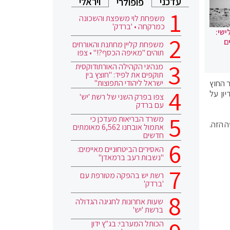
עדכני
ויראלי
פופולרי
משפחת לוי משפצת והשכונה
כמרקחה • 'ברדק'
ישי:
ם
משפחת קליין מחתנת והאורחים
תוהים "מאיפה הכסף?!" • צפו
מנהיגי הקהילה האורתודוקסית
תוקפים את לפיד: "חוצץ בין
ישראל ליהודי התפוצות"
 החוץ
ון על
צפו בפרק השני של רשת 'יש'
עם ברדק
משרד הבריאות מעדכן כי
 הזה.
אתמול אובחנו 6,562 מאומתים
חדשים
האסירים הביטחוניים מאיימים:
"נשבות רעב ברמאדן"
רשת יש בהפקה מטורפת עם
'ברדק'
שעות אחרונות לחגיגה הגדולה
ברשת 'יש'
הכותל המערבי: בג"ץ ידון