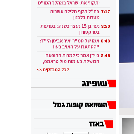
יתקוף את ישראל במהלך המו"מ
בקטאר"
צה"ל תקף הלילה עשרות
7:17
מטרות בלבנון
נער בן 15 נעצר כשנהג בפרעות
8:50
בטרקטורון
אמו של סמ"ר יאיר אביטן הי"ד:
8:48
"הסתערו על האויב בעוז
ובגבורה"
ביידן אמר כי למרות ההופעה
8:46
הכושלת בעימות מול טראמפ,
הוא ממשיך
לכל המבזקים >>