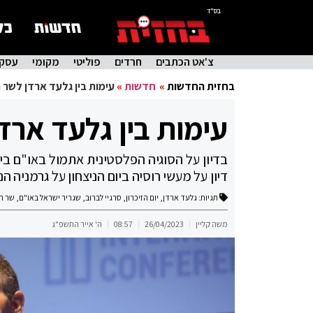
בס"ד
צ'אט הכתבים
חרדים
פוליטי
מקומי
עסקי
בחזית החדשות
»
חדשות
»
עימות בין גלעד ארדן לשר 
עימות בין גלעד ארד
בדיון על הסוגיה הפלסטינית אתמול באו"ם ביו
דיון על מעשי רוסיה ביום הניצחון על גרמניה ה
תגיות:
גלעד ארדן
,
יום הזיכרון
,
סרגיי לברוב
,
שגריר ישראל באו"ם
,
שר הח
משה קליין
26/04/2023
08:57
ה' אייר התשפ"ג