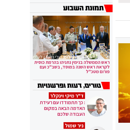
צילום:
קובי גדעון / לע"מ
ראש הממשלה בנימין נתניהו בהרמת כוסית
לקראת ראש השנה במוסד, בשב"כ ועם
פורום מטכ"ל
ד"ר מיקי וינקלר
: כך תתמודדו עם רעידת
האדמה הבאה במקום
העבודה שלכם
ניר שמול