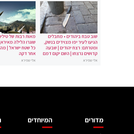
שוב טבח ביהודים • מחבלים
מאות רבות של טילים
הגיעו לעיר יפו מצוידים בנשק,
שוגרו הלילה מאיראן 
ומטרתם: רצח יהודים | שבעה
כל שטח ישראל | מה
קדושים נרצחו | השם יקום דמם
אחר דקה
אלי שפירא
אלי שפירא
מדורים
המיוחדים
ה