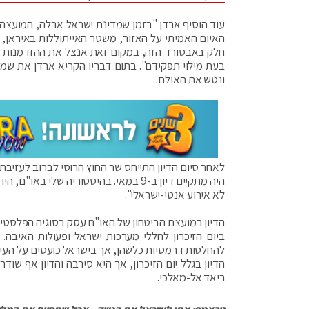
עוד הוסיף ארדן "בזמן שמדינת ישראל אבלה, המועצה ה
האיום האמיתי על האזור, משטר האייתוללות באיראן, ל
חלק באבסורד הזה, במקום זאת אנצל את ההזדמנות כד
בעת מילוי תפקידם". בתום דבריו הקריא ארדן את שמו
ונטש את האולם.
לאחר סיום הדיון התייחס שר החוץ הרוסי לברוב לעזיבת
היה מתקיים דיון ב-9 במאי. בהיסטוריה שלי
לא אירוע אנטי-ישראלי".
הדיון במועצת הביטחון של האו"ם עסק בסוגיה הפלסטיני
ביום הזיכרון לחללי מערכות ישראל ופעולות האיבה. 
להחלטות דרמטיות כלשהן, אך בישראל כועסים על העיתו
הדיון בגלל יום הזיכרון, אך היא סירבה והדיון אף שו
ריאד אל-מאלכי.