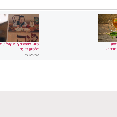
ייע
מוטי שטיינמץ ומקהלת נ
וחרדה?
"למען ידעו"
ישראל מונק