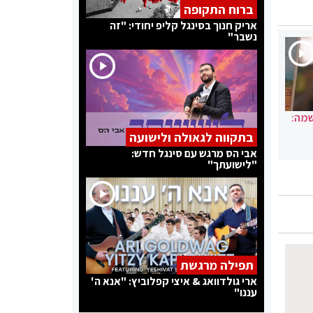
ברוח התקופה
אריק חנוך בסינגל קליפ יחודי: "זה
נשבר"
שמה:
בתקווה לגאולה ולישועה
אבי הס מרגש עם סינגל חדש:
"לישועתך"
תפילה מרגשת
ארי גולדוואג & איצי קפלוביץ: "אנא ה'
עננו"