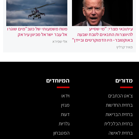
עיתונאי מצרי: "מי שסייע
מטח משמעותי של כטב"מים שוגרו
להיווצרות התנאים לטבח שבעה
אל עבר ישראל מכיוון עיראק
באוקטובר- היו הדמוקרטים וביידן"
אלי שפירא
מאיר קרליץ
מדורים
המיוחדים
צ'אט הכתבים
וידאו
בחזית החדשות
מגזין
בחזית הבריאות
דעות
בחזית הכלכלית
גלריות
בחזית לאישה
המטבחון