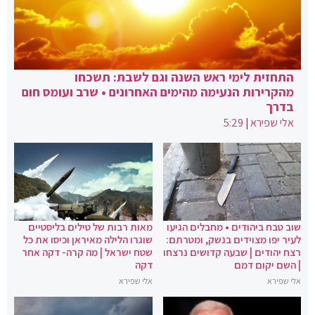
התחזית לימי ראש השנה וגם לשבת: תשכחו
מהקרירות הנעימה מהימים האחרונים • שרב ועומס חום
בדרך
אלי שפירא
|
5:29
שוב טבח ביהודים • מחבלים הגיעו
מאות רבות של טילים בליסטיים
לעיר יפו מצוידים בנשק, ומטרתם:
שוגרו הלילה מאיראן וכיסו את כל
רצח יהודים | שבעה קדושים נרצחו
שטח ישראל | מה קרה- דקה אחר
| השם יקום דמם
דקה
אלי שפירא
אלי שפירא