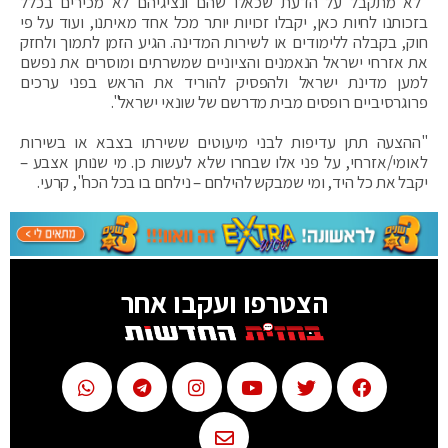
"לא מתקבל על הדעת שכאלו שהם ונציגיהם לא מכירים בכלל
בזכותנו לחיות כאן, יקבלו זכויות יותר מכל אחד מאיתנו, ועוד על פי
חוק, בקבלה ללימודים או לשירות המדינה. הגיע הזמן לתמוך ולחזק
את אזרחי ישראל הנאמנים והציוניים שמשרתים ומוסרים את נפשם
למען מדינת ישראל ולהפסיק להוריד את הראש בפני ערכים
פרוגרסיביים רופסים מבית מדרשם של שונאי ישראל".
"ההצעה תתן עדיפות לבני מיעוטים ששירתו בצבא או בשירות
לאומי/אזרחי, על פני אלו שבחרו שלא לעשות כן. מי שנותן אצבע –
יקבל את כל היד, ומי שמבקש להילחם – נילחם בו בכל הכח", קרעי.
הצטרפו ועקבו אחר