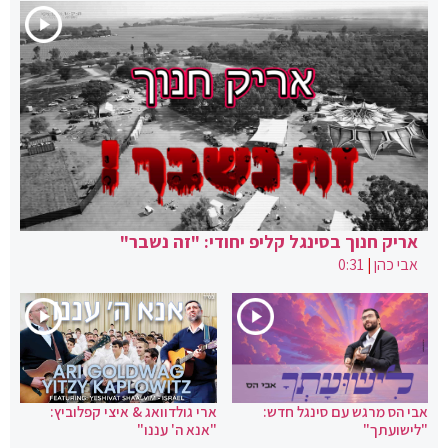
אריק חנוך בסינגל קליפ יחודי: "זה נשבר"
אבי כהן
|
0:31
אבי הס מרגש עם סינגל חדש:
ארי גולדוואג & איצי קפלוביץ:
"לישועתך"
"אנא ה' עננו"