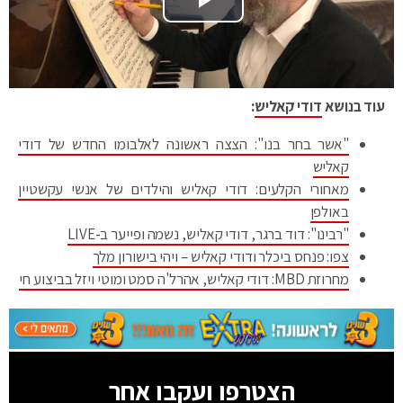
Play Video
עוד בנושא
דודי קאליש
:
"אשר בחר בנו": הצצה ראשונה לאלבומו החדש של דודי
קאליש
מאחורי הקלעים: דודי קאליש והילדים של אנשי עקשטיין
באולפן
"רבינו": דוד ברגר, דודי קאליש, נשמה ופייער ב-LIVE
צפו: פנחס ביכלר ודודי קאליש – ויהי בישורון מלך
מחרוזת MBD: דודי קאליש, אהרל'ה סמט ומוטי ויזל בביצוע חי
הצטרפו ועקבו אחר