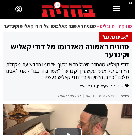
בס"ד
מוזיקה
»
סינגלים
»
סנונית ראשונה מאלבומו של דודי קאליש וקינדער
"אבינו מלכנו"
סנונית ראשונה מאלבומו של דודי קאליש
וקינדער
דודי קאליש משחרר סינגל חדש מתוך אלבומו החדש עם מקהלת
הילדים של אנשי עקשטיין 'קינדער' "אשר בחר בנו" • את "אבינו
מלכנו" כתב, הלחין ועיבד דודי קאליש בעצמו
תגיות:
אנשי עקשטיין
,
דודי קאליש
בחזית
01/02/2021
04:34
י"ט שבט התשפ"א