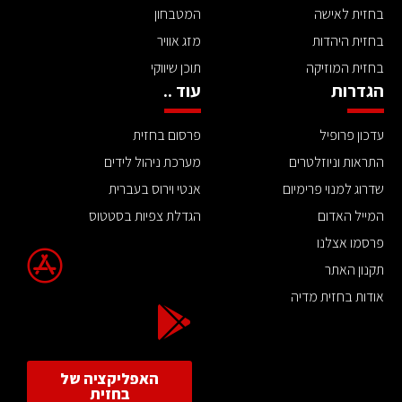
בחזית לאישה
המטבחון
בחזית היהדות
מזג אוויר
בחזית המוזיקה
תוכן שיווקי
הגדרות
עוד ..
עדכון פרופיל
פרסום בחזית
התראות וניוזלטרים
מערכת ניהול לידים
שדרוג למנוי פרימיום
אנטי וירוס בעברית
המייל האדום
הגדלת צפיות בסטטוס
פרסמו אצלנו
תקנון האתר
אודות בחזית מדיה
האפליקציה של
בחזית