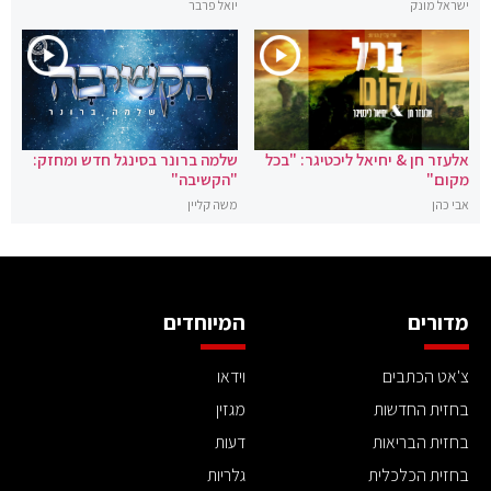
ישראל מונק
יואל פרבר
אלעזר חן & יחיאל ליכטיגר: "בכל
שלמה ברונר בסינגל חדש ומחזק:
מקום"
"הקשיבה"
אבי כהן
משה קליין
מדורים
המיוחדים
צ'אט הכתבים
וידאו
בחזית החדשות
מגזין
בחזית הבריאות
דעות
בחזית הכלכלית
גלריות