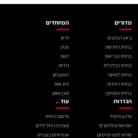
מדורים
המיוחדים
צ'אט הכתבים
וידאו
בחזית החדשות
מגזין
בחזית הבריאות
דעות
בחזית הכלכלית
גלריות
בחזית לאישה
המטבחון
בחזית היהדות
מזג אוויר
בחזית המוזיקה
תוכן שיווקי
הגדרות
עוד ..
עדכון פרופיל
פרסום בחזית
התראות וניוזלטרים
מערכת ניהול לידים
שדרוג למנוי פרימיום
אנטי וירוס בעברית