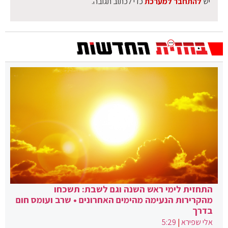
יש
להתחבר למערכת
כדי לכתוב תגובה.
התחזית לימי ראש השנה וגם לשבת: תשכחו
מהקרירות הנעימה מהימים האחרונים • שרב ועומס חום
בדרך
אלי שפירא
|
5:29