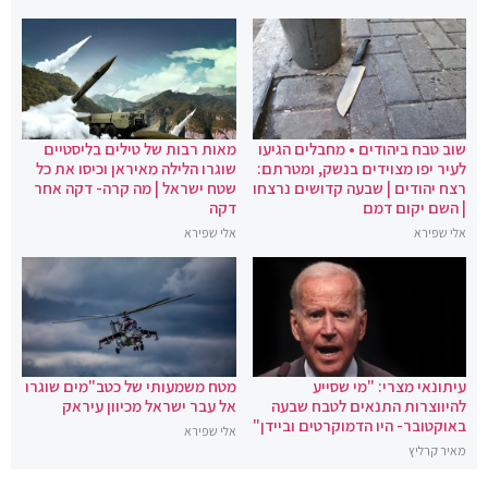
שוב טבח ביהודים • מחבלים הגיעו
מאות רבות של טילים בליסטיים
לעיר יפו מצוידים בנשק, ומטרתם:
שוגרו הלילה מאיראן וכיסו את כל
רצח יהודים | שבעה קדושים נרצחו
שטח ישראל | מה קרה- דקה אחר
| השם יקום דמם
דקה
אלי שפירא
אלי שפירא
עיתונאי מצרי: "מי שסייע
מטח משמעותי של כטב"מים שוגרו
להיווצרות התנאים לטבח שבעה
אל עבר ישראל מכיוון עיראק
באוקטובר- היו הדמוקרטים וביידן"
אלי שפירא
מאיר קרליץ