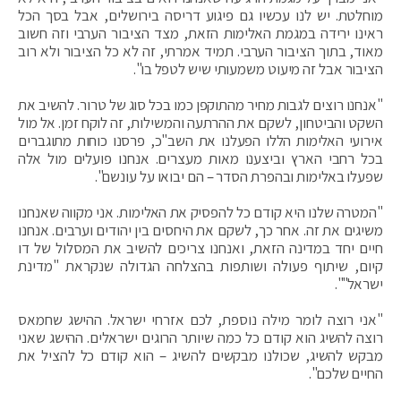
מוחלטת. יש לנו עכשיו גם פיגוע דריסה בירושלים, אבל בסך הכל
ראינו ירידה במגמת האלימות הזאת, מצד הציבור הערבי וזה חשוב
מאוד, בתוך הציבור הערבי. תמיד אמרתי, זה לא כל הציבור ולא רוב
הציבור אבל זה מיעוט משמעותי שיש לטפל בו".
"אנחנו רוצים לגבות מחיר מהתוקפן כמו בכל סוג של טרור. להשיב את
השקט והביטחון, לשקם את ההרתעה והמשילות, זה לוקח זמן. אל מול
אירועי האלימות הללו הפעלנו את השב"כ, פרסנו כוחות מתוגברים
בכל רחבי הארץ וביצענו מאות מעצרים. אנחנו פועלים מול אלה
שפעלו באלימות ובהפרת הסדר – הם יבואו על עונשם".
"המטרה שלנו היא קודם כל להפסיק את האלימות. אני מקווה שאנחנו
משיגים את זה. אחר כך, לשקם את היחסים בין יהודים וערבים. אנחנו
חיים יחד במדינה הזאת, ואנחנו צריכים להשיב את המסלול של דו
קיום, שיתוף פעולה ושותפות בהצלחה הגדולה שנקראת "מדינת
ישראל"".
"אני רוצה לומר מילה נוספת, לכם אזרחי ישראל. ההישג שחמאס
רוצה להשיג הוא קודם כל כמה שיותר הרוגים ישראלים. ההישג שאני
מבקש להשיג, שכולנו מבקשים להשיג – הוא קודם כל להציל את
החיים שלכם".