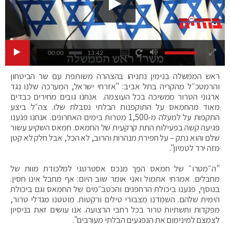
00:00
13:42
ראש הממשלה בנימין נתניהו בהצהרה משותפת עם שר הביטחון
והרמטכ״ל מהקריה בתל אביב: "אזרחי ישראל, המערכה שלנו נגד
ארגוני הטרור ממשיכה בכל העוצמה. אנחנו גובים מחירים כבדים
מאוד מהחמאס על התוקפנות הבלתי נסבלת שלו. צה״ל ביצע
התקפות על למעלה מ-1,500 מטרות בימים האחרונים. אנחנו פגענו
פגיעה קשה בפעילות התת קרקעית של החמאס. חמאס השקיע עשור
שלם והוא נתק – על חפירת מנהרות והרוב, לא הכל, אבל חלק לא קטן
מזה ירד לטמיון".
"ה״מטרו״ של חמאס הפך מנכס אסטרטגי למלכודת מוות של
מחבלים. אמרתי אתמול ואני אומר שוב היום: אף מחבל אינו חסין.
בנוסף, פגענו ביכולת הרחפנים והכטב״מים של החמאס וגם ביכולת
הימית שלהם. השמדנו מצבורי טילים ורקטות. מוטטנו מגדלי טרור,
מפקדות ותשתיות טרור בכל רחבי הרצועה. אנו עושים זאת בניסיון
לצמצם למינימום את הנפגעים הבלתי מעורבים".