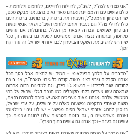
"אני מצדיע לצה״ל, לשב״כ, לחיילות ולחיילים, ללוחמים וללוחמות –
כולם עושים עבודה מצויינת ואנחנו מאוד גאים בהם. אני מבקש מכם,
שר הביטחון והרמטכ"ל, תעבירו את ברכותיי, ברכותינו, ברכות העם
כולו לחיילי צה"ל וגם נעביר אותם ללוחמי השב"כ ושאר אנשי ונשות
הביטחון שעושים עבודה יוצאת מן הכלל. בתחבולות אנו עושים
מלחמה, ובתעוזה ננצח. אנחנו ממשיכים לפעול גם בשעה זו, ככל
שיידרש להשיב את השקט והביטחון לכם אזרחי ישראל. זה עוד יקח
זמן".
"מדברים על הלחץ הבינלאומי – תמיד יש לחצים אבל בסך הכל
אנחנו מקבלים גיבוי רציני מאוד. קודם כל גיבוי מארה"ב, אני רוצה
להודות שוב לידידנו – הנשיא ג'ו ביידן, וגם למדינות רבות אחרות
שבאמת עשו צעדים בלתי מקובלים כמו הנפת דגלי ישראל על בתי
הממשל שלהם. אנחנו מאוד מעריכים זאת. יש סיבה לתמיכה הזאת,
משום שאחרי התקפות נפשעות כאלה על ירושלים, על ערי ישראל,
בניסיון להרוג אזרחי ישראל חפים מפשע – יש לנו גיבוי בינלאומי
ואנחנו משתמשים בו, גם בזכות הטבעית שלנו להגנה עצמית. כך
עשינו גם בעזה – וכך אנחנו גם עושים בתוך הארץ".
"אני מברך על מגמת הרגיעה שאנחנו רואים בציבור הערבי, היא לא