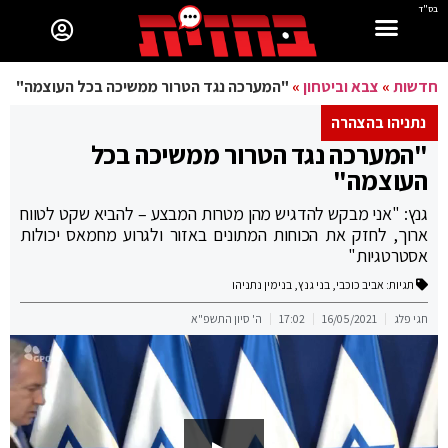
בס"ד
חדשות
»
צבא וביטחון
»
"המערכה נגד הטרור ממשיכה בכל העוצמה"
נתניהו בהצהרה
"המערכה נגד הטרור ממשיכה בכל
העוצמה"
גנץ: "אני מבקש להדגיש מהן מטרות המבצע – להביא שקט לטווח
ארוך, לחזק את הכוחות המתונים באזור ולגרוע מחמאס יכולות
אסטרטגיות"
תגיות:
אביב כוכבי
,
בני גנץ
,
בנימין נתניהו
חגי פלג
16/05/2021
17:02
ה' סיון התשפ"א