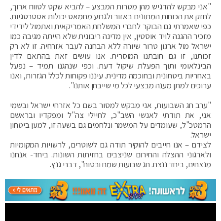
"אני מבקש להדגיש מהן מטרות המבצע – להביא שקט לטווח ארוך,
לחזק את הכוחות המתונים באזור ולגרוע מחמאס יכולות אסטרטגיות.
כפי שאמרתי גם הבוקר לחברי המשלחת האמריקאית ואתמול לידידי
מזכיר ההגנה לויד אוסטין, אין מדינה ריבונית שלא הייתה מגיבה כמו
ישראל מול ארגון טרור שיורה ללא הבחנה לעבר אזרחיה. זו לא רק
זכותנו, זו גם חובתנו המוסרית. אנו עושים זאת בהתאם לדין
הבינלאומי ותוך הפעלת שיקול דעת. וכפי שנהגנו תמיד – נפעל
באחריות ביטחונית ובחוכמה מדינית. עיננו פקוחות לכלל הגזרות, ואנו
ערוכים למתן מענה מבצעי לכל מי שייבחן אותנו".
"ערב חג השבועות, אני מבקש למסור בשם כל אזרחי ישראל ובשמי
אני, את תודתי לאנשי השב"כ, לחיילי צה"ל ומפקדיו ובראשם
הרמטכ"ל, שעומדים על המשמר ונלחמים גם בשעה זו, למען ביטחון
ישראל.
לצידם – אנו חייבים להוקיר תודה גם לשוטרים, לרשויות המקומיות
ולארגוני ההצלה והחירום שניצבים בחזיתות השונות. ביחד- אנחנו
מנצחים, ביחד ננצח. חג שבועות שמח ובטוח", דברי גנץ.