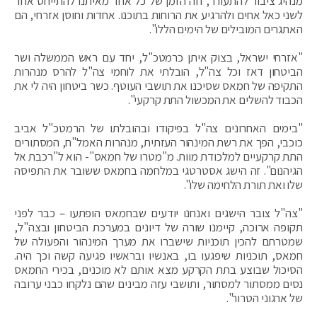
מנהיג ציבור להתעורר, וזה הזמן של כל אחד מאיתנו להתייחס אחד
לשני כאל אחים ולהרגיע את הרוחות בתוכנו. אחדות וחוסן אזרחי, הם
האתגרים המובילים של הימים הללו".
"אזרחי ישראל, בצוק איתן כרמטכ"ל, יחד עם ראש הממשלה ושר
הביטחון דאז וכל צה"ל, הובלתי את לוחמי צה"ל להרס מנהרות
התקיפה של חמאס שסיכנו את תושבי העוטף. כשר ביטחון היה לי את
הכבוד להשלים את המכשול התת קרקעי".
"בימים האחרונים צה"ל בפיקודו ובהובלתו של הרמטכ"ל אביב
כוכבי, הפך את רשת המינהור העזתית, מנהרות האמל"ח, המסתורים
התת קרקעיים למלכודת מוות. מ"מטרו של חמאס"- הוא ל"רכבת אל
הגיהנום". זה הישג אסטרטגי במלחמה בחמאס ששובר את התפיסה
שלו ואת תורת הלחימה שלו".
"צה"ל צובר הישגים ואנחנו יודעים שבחמאס הופתעו – כבר לפני
תקופה ארוכה, קיימנו שורה של דיונים במערכת הביטחון ובצה"ל,
שמטרתם להכין תוכניות שישברו את מערך המינהור והפעולה של
חמאס, תוכניות שיפגעו בו, באנשיו ובראשיו פגיעה קשה וכך היה.
הסיכול שבוצע בתת הקרקע מצא אותם לא מוכנים, בכירי החמאס
נסים ממסתור למסתור, ותושבי עזה מבינים שהם נלקחו כבני ערובה
של ארגוני הטרור".