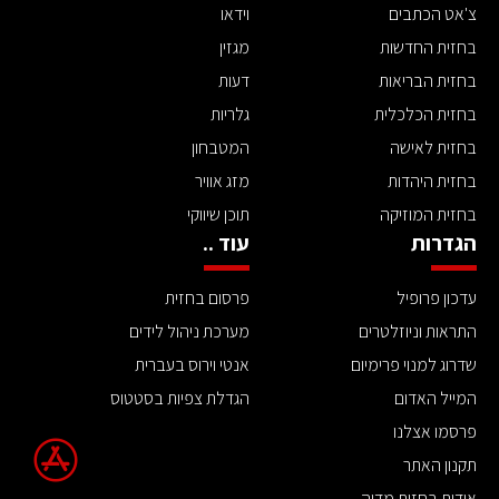
צ'אט הכתבים
וידאו
בחזית החדשות
מגזין
בחזית הבריאות
דעות
בחזית הכלכלית
גלריות
בחזית לאישה
המטבחון
בחזית היהדות
מזג אוויר
בחזית המוזיקה
תוכן שיווקי
הגדרות
עוד ..
עדכון פרופיל
פרסום בחזית
התראות וניוזלטרים
מערכת ניהול לידים
שדרוג למנוי פרימיום
אנטי וירוס בעברית
המייל האדום
הגדלת צפיות בסטטוס
פרסמו אצלנו
תקנון האתר
אודות בחזית מדיה