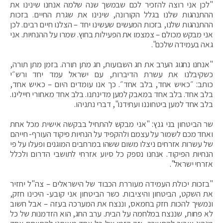
"לכן אני רוצה להזכיר לכם שבמשך שנה שלמה אנחנו שינינו את
ההתנהגות שלנו בגלל הקורונה, שינינו את שגרת החיים. בזכות
ההתנהגות שלנו, בזכות המעשים שעשינו יחד – הצלנו חיים רבים. לכן
אני מבקש מכולם – צמצמו את הפעילות בחוץ. שמרו על ההנחיות. אני
גאה בעמידה שלכם".
"אנחנו נחגוג הערב את חג השבועות, חג מתן תורה. בזמן מתן תורה,
כשקיבלנו את עשרת הדיברות, עם ישראל עמד יחד ורש״י
כותב: ״כאיש אחד, בלב אחד״. כך אנו עומדים היום – כאיש אחד,
בלב אחד. בלב אחד במאבק למען מדינתנו. בלב אחד מאחורי חיילינו.
בלב אחד למען ביטחוננו ועתידנו", דברי נתניהו.
שר הביטחון בני גנץ: "אני מבקש להתחיל בבקשה אישית מכל אחת
ואחד מכם לשמור על עצמם ולהקפיד על הנחיות פיקוד העורף- חייהם
של עשרות אזרחים ניצלו משום ששהו במרחבים המוגנים ופעלו על פי
הנחיות הפיקוד. אנחנו נספק כל סיוע אזרחי לתושבי הדרום ולכלל
אזרחי ישראל".
"בזכות יכולת העמידה מעוררת הכבוד של הישראלים – צה"ל יחזיר
את השקט, הביטחון והיציבות. כשר הביטחון אני קובע- היכינו חזק,
ונמשיך להכות חזק בחמאס, וננצח את המערכה בעזה – אבל חשוב
לא פחות, שננצח במלחמה על הבית. ערב החג, הוא הזדמנות של כל