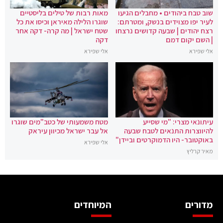
שוב טבח ביהודים • מחבלים הגיעו
מאות רבות של טילים בליסטיים
לעיר יפו מצוידים בנשק, ומטרתם:
שוגרו הלילה מאיראן וכיסו את כל
רצח יהודים | שבעה קדושים נרצחו
שטח ישראל | מה קרה- דקה אחר
| השם יקום דמם
דקה
אלי שפירא
אלי שפירא
עיתונאי מצרי: "מי שסייע
מטח משמעותי של כטב"מים שוגרו
להיווצרות התנאים לטבח שבעה
אל עבר ישראל מכיוון עיראק
באוקטובר- היו הדמוקרטים וביידן"
אלי שפירא
מאיר קרליץ
מדורים
המיוחדים