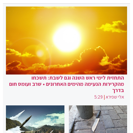
התחזית לימי ראש השנה וגם לשבת: תשכחו
מהקרירות הנעימה מהימים האחרונים • שרב ועומס חום
בדרך
אלי שפירא
|
5:29