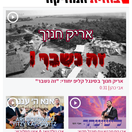
אריק חנוך בסינגל קליפ יחודי: "זה נשבר"
אבי כהן
|
0:31
אבי הס מרגש עם סינגל חדש:
ארי גולדוואג & איצי קפלוביץ: