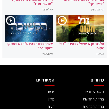
"לישועתך"
"אנא ה' עננו"
ישראל מונק
יואל פרבר
אלעזר חן & יחיאל ליכטיגר: "בכל
שלמה ברונר בסינגל חדש ומחזק:
מקום"
"הקשיבה"
אבי כהן
משה קליין
מדורים
המיוחדים
צ'אט הכתבים
וידאו
בחזית החדשות
מגזין
בחזית הבריאות
דעות