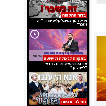
ברוח התקופה
אריק חנוך בסינגל קליפ יחודי: "זה
נשבר"
בתקווה לגאולה ולישועה
אבי הס מרגש עם סינגל חדש:
"לישועתך"
תפילה מרגשת