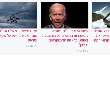
 בליסטיים
עיתונאי מצרי: "מי שסייע
מטח משמעותי של כטב"מ
וכיסו את
להיווצרות התנאים לטבח שבעה
שוגרו אל עבר ישראל מכיוו
 קרה- דקה
באוקטובר- היו הדמוקרטים
עיראק
וביידן"
אלי שפירא
מאיר קרליץ