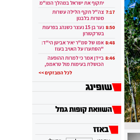
יתקוף את ישראל במהלך המו"מ
בקטאר"
צה"ל תקף הלילה עשרות
7:17
מטרות בלבנון
נער בן 15 נעצר כשנהג בפרעות
8:50
בטרקטורון
אמו של סמ"ר יאיר אביטן הי"ד:
8:48
"הסתערו על האויב בעוז
ובגבורה"
ביידן אמר כי למרות ההופעה
8:46
הכושלת בעימות מול טראמפ,
הוא ממשיך
לכל המבזקים >>