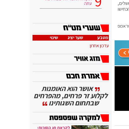
שלים,
עתה
כחישו
על ידי ממשל טראמפ
מטבע
שער יציג
שינוי
עדכון אחרון:
אושר הוא האומנות
לקלוע זר פרחים, מהפרחים
שבתחום השגותינו
לקראת חג הסוכות: