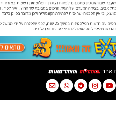
עבר שבוושינגטון מתכננים לפתוח נציגות דיפלומטית רשמית במזרח ירו
 אביב, בצידה המערבי של העיר. גורמים בסביבת שר החוץ, יאיר לפיד, ה
בנושא, וכי אין הסכמה ישראלית לפתיחת הקונסוליה ולכן מדובר בפייק בלבד.
הקונסוליה האמריקאית בירושלים היתה אחראית על היחסים עם הרשות הפלסטינית במשך 25 שנה, לפני שנסגרה 
ו אחר