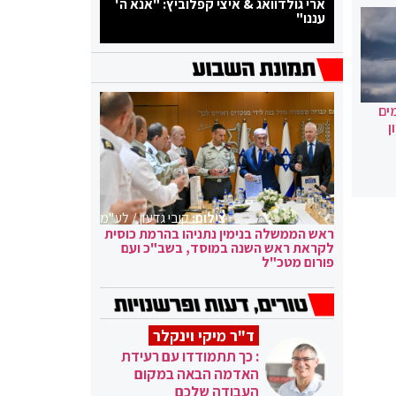
ארי גולדוואג & איצי קפלוביץ: "אנא ה'
עננו"
ים
ן
צילום:
קובי גדעון / לע"מ
ראש הממשלה בנימין נתניהו בהרמת כוסית
לקראת ראש השנה במוסד, בשב"כ ועם
פורום מטכ"ל
ד"ר מיקי וינקלר
: כך תתמודדו עם רעידת
האדמה הבאה במקום
העבודה שלכם