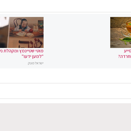
ייע
מוטי שטיינמץ ומקהלת נ
וחרדה?
"למען ידעו"
ישראל מונק