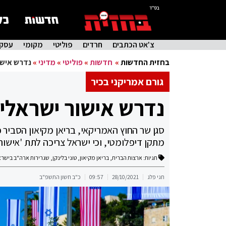
בס"ד
צ'אט הכתבים
חרדים
פוליטי
מקומי
עסקי
בחזית החדשות
»
חדשות
»
פוליטי
»
מדיני
»
נדרש אישו
גורם אמריקני בכיר
נדרש אישור ישראלי 
סגן שר החוץ האמריקאי, בריאן מקיאון הסבי
מתקן דיפלומטי, וכי ישראל צריכה לתת 'אישור
תגיות:
ארצות הברית
,
בריאן מקיאון
,
טוני בלינקן
,
שגרירות ארה"ב בישרא
חגי פלג
28/10/2021
09:57
כ"ב חשון התשפ"ב