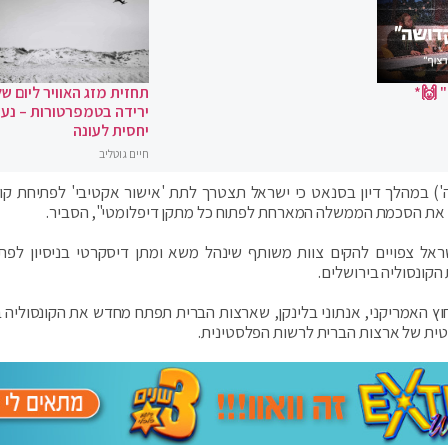
 🙌*
תחזית מזג האוויר ליום של
ירידה בטמפרטורות – נעי
יחסית לעונה
חיים גוטליב
ה') במהלך דיון בסנאט כי ישראל תצטרך לתת 'אישור אקטיבי' לפתיחת קונ
ל את הסכמת הממשלה המארחת לפתוח כל מתקן דיפלומטי", הסביר.
שראל צפויים להקים צוות משותף שינהל משא ומתן דיסקרטי בניסיון לפת
קונסוליה בירושלים.
חוץ האמריקני, אנתוני בלינקן, שארצות הברית תפתח מחדש את הקונסוליה 
מטית של ארצות הברית לרשות הפלסטינית.