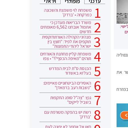
עדכני
ויראלי
פופולרי
משפחת לוי משפצת והשכונה
כמרקחה • 'ברדק'
משרד הבריאות מעדכן כי
ישי:
אתמול אובחנו 6,562 מאומתים
חדשים
ם
מנהיגי הקהילה האורתודוקסית
תוקפים את לפיד: "חוצץ בין
ישראל ליהודי התפוצות"
משפחת קליין מחתנת והאורחים
סוליה
תוהים "מאיפה הכסף?!" • צפו
הכנסת ס"ת לבית המדרש
ור את
בעלזא באשדוד
האסירים הביטחוניים מאיימים:
"נשבות רעב ברמאדן"
במזרח
גנץ: "צה"ל סופג התקפות
בשביל לייקים"
רשת יש בהפקה מטורפת עם
'ברדק'
חאן אל אחמר לא יפונה לעת