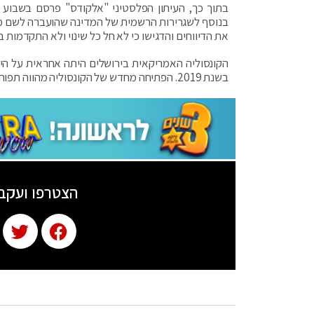
בתוך כך, העיתון הפלסטיני "אלקודס" פרסם בשבוע ש
בנוסף לשגרירות הרשמית של המדינה שהועברה לשם מתל
את הדיווחים והדגישו כי לא חל כל שינוי ולא התקדמות 
בשנת 2019. הפתיחה מחדש של הקונסוליה מהווה תפוח אדמה פוליטי לוהט שעלול להביא לערעור הקואליציה.
הצטרפו ועקב