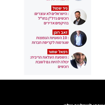
ניר שמול
: הישראלים לא עוצרים:
רוכשים נדל"ן בחו"ל
בהיקפים אדירים
זאב רונן
: 10 הטעויות הנפוצות
שגורמות לקריסת חברות
רפאל שחור
: השפעת העלאת הריבית:
יכולה להיות גם לטובת
רוכשים