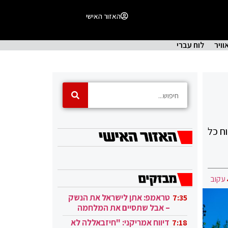
האזור האישי
וויר
לוח עברי
ח כל
עקוב
טראמפ: אתן לישראל את הנשק
7:35
– אבל שתסיים את המלחמה
בעזה
דיווח אמריקני: "חיזבאללה לא
7:18