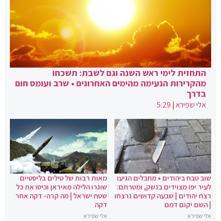
התחזית לימי ראש השנה וגם לשבת: תשכחו
מהקרירות הנעימה מהימים האחרונים • שרב ועומס חום
בדרך
אלי שפירא
|
5:29
שוב טבח ביהודים • מחבלים הגיעו
מאות רבות של טילים בליסטיים
לעיר יפו מצוידים בנשק, ומטרתם:
שוגרו הלילה מאיראן וכיסו את כל
רצח יהודים | שבעה קדושים נרצחו
שטח ישראל | מה קרה- דקה אחר
| השם יקום דמם
דקה
אלי שפירא
אלי שפירא