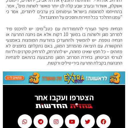
אשקלון, אשדוד ובערב שבע קלה לנו יותר מאשר לשתות מים", אמר.
בהתייחסו למהומות בישראל ועימותים בין ערבים ליהודים, אמר כי
"עמנו התלכד בכל הזירות והסכים על ההתנגדות".
הנחיות פיקוד העורף להתמודדות עם כטב"מים: יש להיכנס מיד
למרחב מוגן ולשהות בו במשך 10 דקות אלא אם ניתנה התרעה או
הנחיה נוספת. יש להמשיך ולהתעדכן בהודעות המופצות באמצעי
התקשורת. עם היציאה מהמרחב המוגן, באם נתקלתם בחפצים לא
מזוהים – כל חפץ שאינו מזוהה, יש להתרחק, להרחיק סקרנים ולדווח
לגורמי הביטחון. בחירת המרחב המוגן מתבצעת בהתאם להנחיות
התנהגות בקבלת התרעה בירי טילים ורקטות.
הצטרפו ועקבו אחר