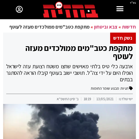
בס"ד
חדשות
»
צבא וביטחון
»
מתקפת כטב"מים ממולכדים מעזה לעוטף
נשק חדש
מתקפת כטב"מים ממולכדים מעזה
לעוטף
ארבעה כלי טיס בלתי מאוישים שחצו משטח רצועת עזה לישראל
הופלו היום על ידי צה"ל. תושבי ישוב בעוטף קיבלו הוראה להסתגר
בבתים
תגיות:
מבצע שומר החומות
ישי טולדנו
13/05/2021
18:19
ב' סיון התשפ"א