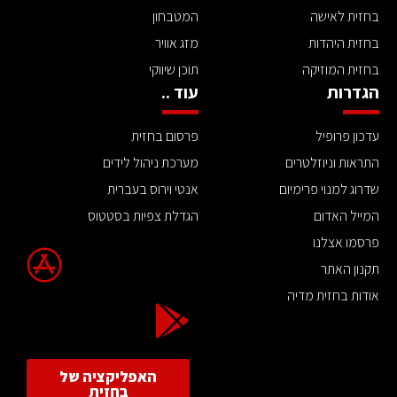
בחזית לאישה
המטבחון
בחזית היהדות
מזג אוויר
בחזית המוזיקה
תוכן שיווקי
הגדרות
עוד ..
עדכון פרופיל
פרסום בחזית
התראות וניוזלטרים
מערכת ניהול לידים
שדרוג למנוי פרימיום
אנטי וירוס בעברית
המייל האדום
הגדלת צפיות בסטטוס
פרסמו אצלנו
תקנון האתר
אודות בחזית מדיה
האפליקציה של
בחזית