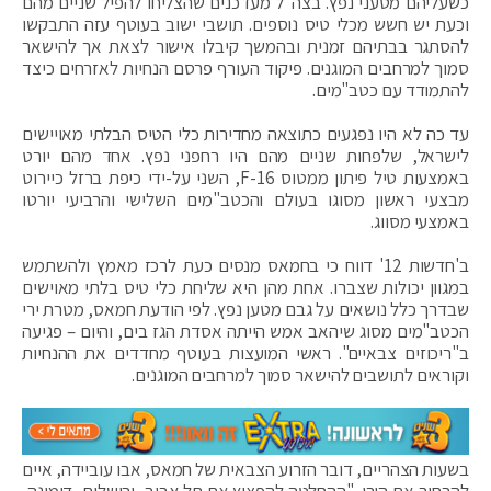
כשעליהם מטעני נפץ. בצה"ל מעדכנים שהצליחו להפיל שניים מהם
וכעת יש חשש מכלי טיס נוספים. תושבי ישוב בעוטף עזה התבקשו
להסתגר בבתיהם זמנית ובהמשך קיבלו אישור לצאת אך להישאר
סמוך למרחבים המוגנים. פיקוד העורף פרסם הנחיות לאזרחים כיצד
להתמודד עם כטב"מים.
עד כה לא היו נפגעים כתוצאה מחדירות כלי הטיס הבלתי מאויישים
לישראל, שלפחות שניים מהם היו רחפני נפץ. אחד מהם יורט
באמצעות טיל פיתון ממטוס F-16, השני על-ידי כיפת ברזל כיירוט
מבצעי ראשון מסוגו בעולם והכטב"מים השלישי והרביעי יורטו
באמצעי מסווג.
ב'חדשות 12' דווח כי בחמאס מנסים כעת לרכז מאמץ ולהשתמש
במגוון יכולות שצברו. אחת מהן היא שליחת כלי טיס בלתי מאוישים
שבדרך כלל נושאים על גבם מטען נפץ. לפי הודעת חמאס, מטרת ירי
הכטב"מים מסוג שיהאב אמש הייתה אסדת הגז בים, והיום – פגיעה
ב"ריכוזים צבאיים". ראשי המועצות בעוטף מחדדים את ההנחיות
וקוראים לתושבים להישאר סמוך למרחבים המוגנים.
בשעות הצהריים, דובר הזרוע הצבאית של חמאס, אבו עוביידה, איים
להרחיב את הירי. "ההחלטה להפציץ את תל אביב, ירושלים, דימונה,