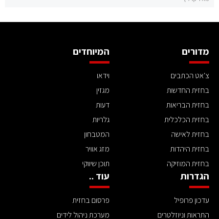
מדורים
המיוחדים
צ'אט הכתבים
וידאו
בחזית החדשות
מגזין
בחזית הבריאות
דעות
בחזית הכלכלית
גלריות
בחזית לאישה
המטבחון
בחזית היהדות
מזג אוויר
בחזית המוזיקה
תוכן שיווקי
הגדרות
עוד ..
עדכון פרופיל
פרסום בחזית
התראות וניוזלטרים
מערכת ניהול לידים