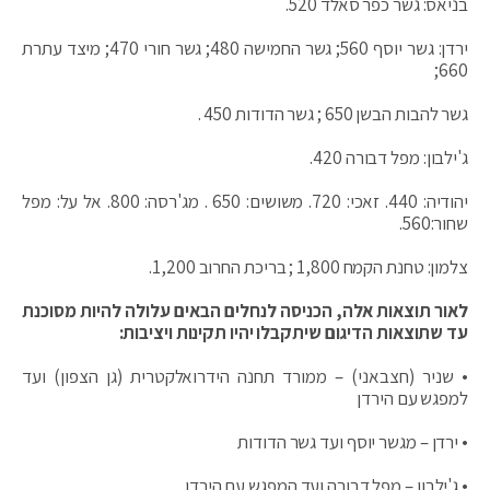
בניאס: גשר כפר סאלד 520.
ירדן: גשר יוסף 560; גשר החמישה 480; גשר חורי 470; מיצד עתרת
660;
גשר להבות הבשן 650 ; גשר הדודות 450 .
ג'ילבון: מפל דבורה 420.
יהודיה: 440. זאכי: 720. משושים: 650 . מג'רסה: 800. אל על: מפל
שחור:560.
צלמון: טחנת הקמח 1,800 ; בריכת החרוב 1,200.
לאור תוצאות אלה, הכניסה לנחלים הבאים עלולה להיות מסוכנת
עד שתוצאות הדיגום שיתקבלו יהיו תקינות ויציבות:
• שניר (חצבאני) – ממורד תחנה הידרואלקטרית (גן הצפון) ועד
למפגש עם הירדן
• ירדן – מגשר יוסף ועד גשר הדודות
• ג'ילבון – מפל דבורה ועד המפגש עם הירדן