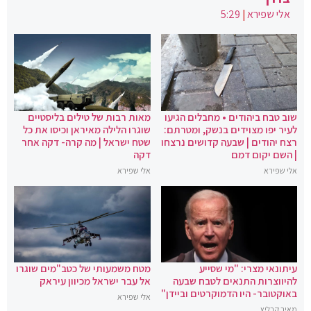
אלי שפירא
|
5:29
שוב טבח ביהודים • מחבלים הגיעו
מאות רבות של טילים בליסטיים
לעיר יפו מצוידים בנשק, ומטרתם:
שוגרו הלילה מאיראן וכיסו את כל
רצח יהודים | שבעה קדושים נרצחו
שטח ישראל | מה קרה- דקה אחר
| השם יקום דמם
דקה
אלי שפירא
אלי שפירא
עיתונאי מצרי: "מי שסייע
מטח משמעותי של כטב"מים שוגרו
להיווצרות התנאים לטבח שבעה
אל עבר ישראל מכיוון עיראק
באוקטובר- היו הדמוקרטים וביידן"
אלי שפירא
מאיר קרליץ