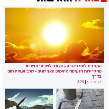
התחזית לימי ראש השנה וגם לשבת: תשכחו
מהקרירות הנעימה מהימים האחרונים • שרב ועומס חום
בדרך
אלי שפירא
|
5:29