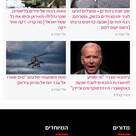
שוב טבח ביהודים • מחבלים הגיעו
מאות רבות של טילים בליסטיים
לעיר יפו מצוידים בנשק, ומטרתם:
שוגרו הלילה מאיראן וכיסו את כל
רצח יהודים | שבעה קדושים נרצחו
שטח ישראל | מה קרה- דקה אחר
| השם יקום דמם
דקה
אלי שפירא
אלי שפירא
עיתונאי מצרי: "מי שסייע
מטח משמעותי של כטב"מים שוגרו
להיווצרות התנאים לטבח שבעה
אל עבר ישראל מכיוון עיראק
באוקטובר- היו הדמוקרטים וביידן"
אלי שפירא
מאיר קרליץ
מדורים
המיוחדים