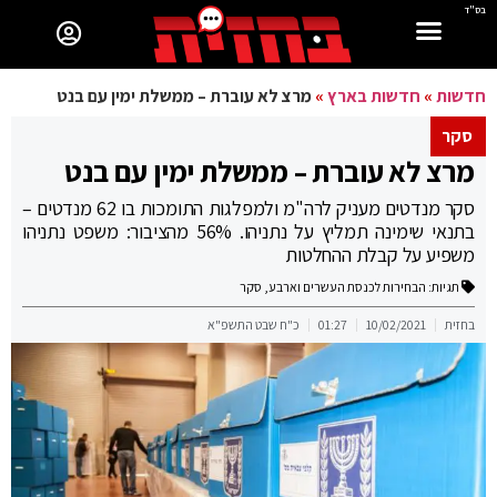
בס"ד
חדשות
»
חדשות בארץ
»
מרצ לא עוברת – ממשלת ימין עם בנט
סקר
מרצ לא עוברת – ממשלת ימין עם בנט
סקר מנדטים מעניק לרה"מ ולמפלגות התומכות בו 62 מנדטים –
בתנאי שימינה תמליץ על נתניהו. 56% מהציבור: משפט נתניהו
משפיע על קבלת ההחלטות
תגיות:
הבחירות לכנסת העשרים וארבע
,
סקר
בחזית
10/02/2021
01:27
כ"ח שבט התשפ"א