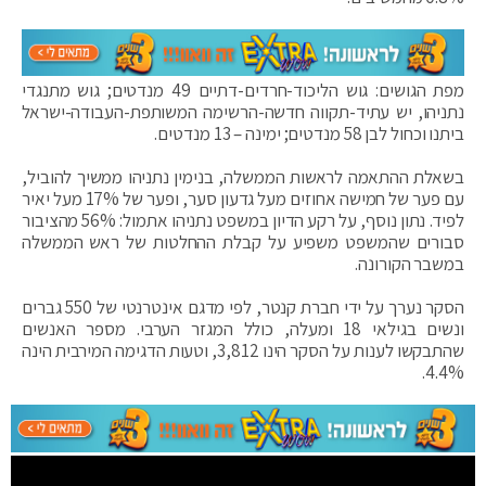
מפת הגושים: גוש הליכוד-חרדים-דתיים 49 מנדטים; גוש מתנגדי
נתניהו, יש עתיד-תקווה חדשה-הרשימה המשותפת-העבודה-ישראל
ביתנו וכחול לבן 58 מנדטים; ימינה – 13 מנדטים.
בשאלת ההתאמה לראשות הממשלה, בנימין נתניהו ממשיך להוביל,
עם פער של חמישה אחוזים מעל גדעון סער, ופער של 17% מעל יאיר
לפיד. נתון נוסף, על רקע הדיון במשפט נתניהו אתמול: 56% מהציבור
סבורים שהמשפט משפיע על קבלת ההחלטות של ראש הממשלה
במשבר הקורונה.
הסקר נערך על ידי חברת קנטר, לפי מדגם אינטרנטי של 550 גברים
ונשים בגילאי 18 ומעלה, כולל המגזר הערבי. מספר האנשים
שהתבקשו לענות על הסקר הינו 3,812, וטעות הדגימה המירבית הינה
4.4%.