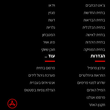
צ'אט הכתבים
וידאו
בחזית החדשות
מגזין
בחזית הבריאות
דעות
בחזית הכלכלית
גלריות
בחזית לאישה
המטבחון
בחזית היהדות
מזג אוויר
בחזית המוזיקה
תוכן שיווקי
הגדרות
עוד ..
עדכון פרופיל
פרסום בחזית
התראות וניוזלטרים
מערכת ניהול לידים
שדרוג למנוי פרימיום
אנטי וירוס בעברית
המייל האדום
הגדלת צפיות בסטטוס
פרסמו אצלנו
תקנון האתר