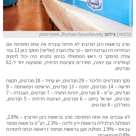
קלפיות
| צילום:
Roman Yanushevsky, שאטרסטוק
מרצ בראשות ניצן הורוביץ לא הייתה עוברת את אחוז החסימה אם
הבחירות היו נערכות היום – כך עלה הערב (שלישי) מסקר כאן 11. עוד
עולה מהסקר כי ראש הממשלה בנימין נתניהו היה יכול להקים
קואליציה עם ימינה, החרדים והציונות הדתית, שמגיעות יחד ל-62
מנדטים.
סקר המנדטים: הליכוד – 29 מנדטים, יש עתיד – 18 מנדטים, תקווה
חדשה – 14 מנדטים, ימינה – 13 מנדטים, הרשימה המשותפת – 9
מנדטים, ש"ס – 8 מנדטים, יהדות התורה – 7 מנדטים, העבודה – 7
מנדטים, ישראל ביתנו – 6 מנדטים, הציונות הדתית – 5 מנדטים,
כחול לבן – 4 מנדטים.
לא עוברים את אחוז החסימה: מרצ בראשות ניצן הורוביץ – 2.8%,
המפלגה הכלכלית בראשות ירון זליכה – 2.1%, רע"מ בראשות מנסור
עבאס – 1.9%. מפלגת מען בראשות מוחמד דראושה זכתה לתמיכת
0.8% מהמשיבים.