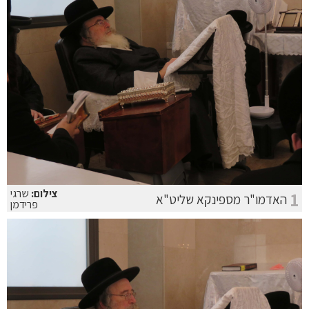
צילום:
שרגי
1
האדמו"ר מספינקא שליט"א
פרידמן