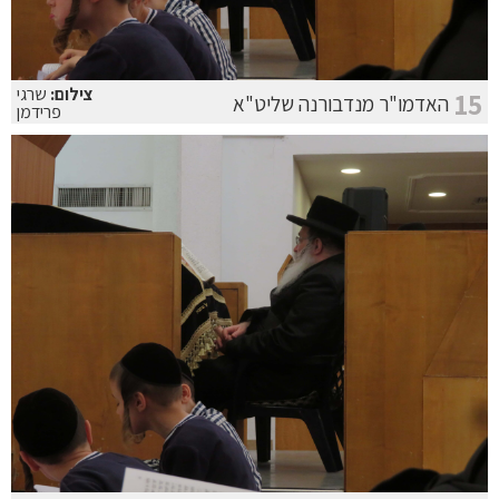
צילום:
שרגי
15
האדמו"ר מנדבורנה שליט"א
פרידמן