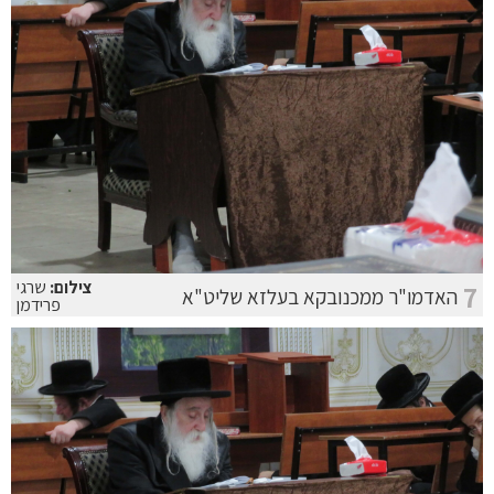
צילום:
שרגי
7
האדמו"ר ממכנובקא בעלזא שליט"א
פרידמן