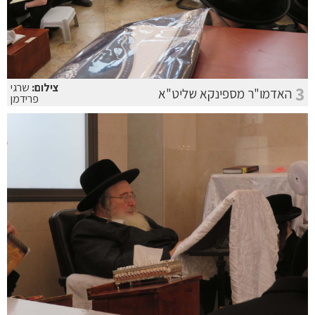
צילום:
שרגי
3
האדמו"ר מספינקא שליט"א
פרידמן