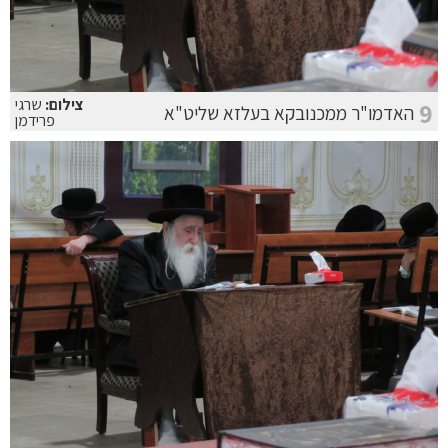
צילום:
שרגי
9
האדמו"ר ממכנובקא בעלזא שליט"א
פרידמן