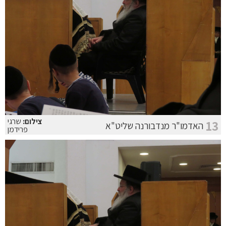
צילום:
שרגי
13
האדמו"ר מנדבורנה שליט"א
פרידמן