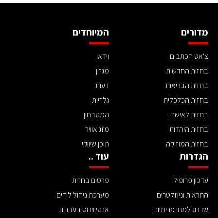
מדורים
המיוחדים
צ'אט הכתבים
וידאו
בחזית החדשות
מגזין
בחזית הבריאות
דעות
בחזית הכלכלית
גלריות
בחזית לאישה
המטבחון
בחזית היהדות
מזג אוויר
בחזית המוזיקה
תוכן שיווקי
הגדרות
עוד ..
עדכון פרופיל
פרסום בחזית
התראות וניוזלטרים
מערכת ניהול לידים
שדרוג למנוי פרימיום
אנטי וירוס בעברית