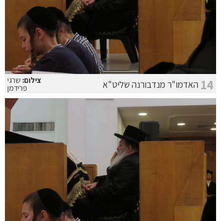
צילום:
שרגי
14
האדמו"ר מנדבורנה שליט"א
פרידמן