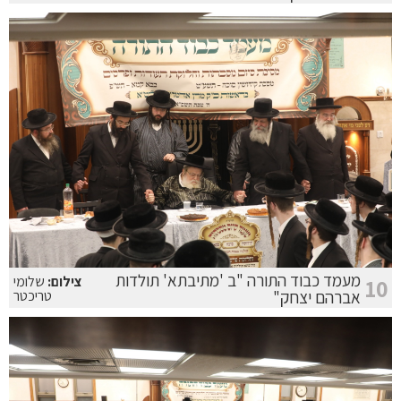
מעמד כבוד התורה "ב 'מתיבתא' תולדות
צילום:
שלומי
10
אברהם יצחק"
טריכטר