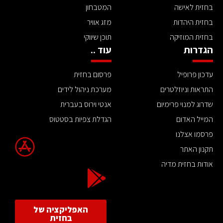
בחזית לאישה
המטבחון
בחזית היהדות
מזג אוויר
בחזית המוזיקה
תוכן שיווקי
הגדרות
עוד ..
עדכון פרופיל
פרסום בחזית
התראות וניוזלטרים
מערכת ניהול לידים
שדרוג למנוי פרימיום
אנטי וירוס בעברית
המייל האדום
הגדלת צפיות בסטטוס
פרסמו אצלנו
תקנון האתר
אודות בחזית מדיה
האפליקציה של
בחזית