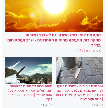
התחזית לימי ראש השנה וגם לשבת: תשכחו
מהקרירות הנעימה מהימים האחרונים • שרב ועומס חום
בדרך
אלי שפירא
|
5:29
שוב טבח ביהודים • מחבלים הגיעו
מאות רבות של טילים בליסטיים
לעיר יפו מצוידים בנשק, ומטרתם:
שוגרו הלילה מאיראן וכיסו את כל
רצח יהודים | שבעה קדושים נרצחו
שטח ישראל | מה קרה- דקה אחר
| השם יקום דמם
דקה
אלי שפירא
אלי שפירא