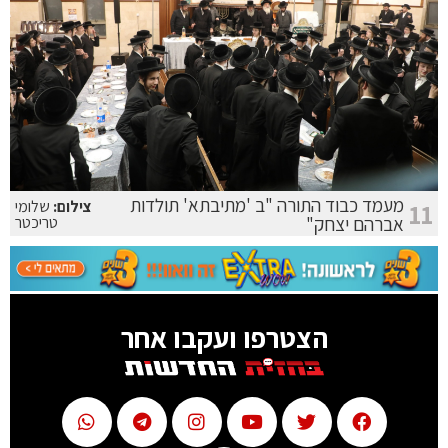
מעמד כבוד התורה "ב 'מתיבתא' תולדות
צילום:
שלומי
11
אברהם יצחק"
טריכטר
הצטרפו ועקבו אחר