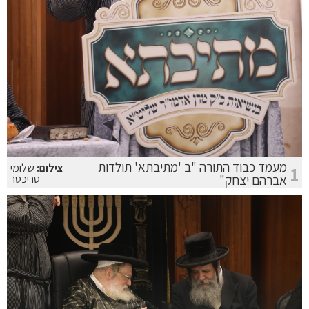
מעמד כבוד התורה "ב 'מתיבתא' תולדות
צילום:
שלומי
1
אברהם יצחק"
טריכטר