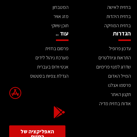
בחזית לאישה
המטבחון
בחזית היהדות
מזג אוויר
בחזית המוזיקה
תוכן שיווקי
הגדרות
עוד ..
עדכון פרופיל
פרסום בחזית
התראות וניוזלטרים
מערכת ניהול לידים
שדרוג למנוי פרימיום
אנטי וירוס בעברית
המייל האדום
הגדלת צפיות בסטטוס
פרסמו אצלנו
תקנון האתר
אודות בחזית מדיה
האפליקציה של
בחזית