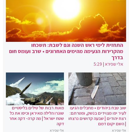
התחזית לימי ראש השנה וגם לשבת: תשכחו
מהקרירות הנעימה מהימים האחרונים • שרב ועומס חום
בדרך
אלי שפירא
|
5:29
שוב טבח ביהודים • מחבלים הגיעו
מאות רבות של טילים בליסטיים
לעיר יפו מצוידים בנשק, ומטרתם:
שוגרו הלילה מאיראן וכיסו את כל
רצח יהודים | שבעה קדושים נרצחו
שטח ישראל | מה קרה- דקה אחר
| השם יקום דמם
דקה
אלי שפירא
אלי שפירא