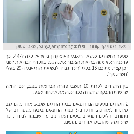
רופאים במחלקת קורונה
| צילום:
panyajampatong, שאטרסטוק
מספר החשודים כנשאי וריאנט האומיקרון בישראל עלה ל-44, כך
עדכנה ראש מטה בריאות הציבור אילנה גנס בוועדת הבריאות לפני
זמן קצר. מתוכם 15 בעלי ׳חשד גבוה׳ לנשיאת הווריאנט ו-29 בעלי
׳חשד נמוך׳.
בין החשודים לפחות 10 תושבי פזורה הבדואית בנגב, שם החלה
שרשרת הדבקה שחשודה ככזו שנושאת את הווריאנט.
2 חשודים נוספים הם רופאים בבית החולים שיבא. אחד מהם שב
מלונדון לאחרונה, וחוסן ב-3 מנות. הרופאים ביצעו מספר רב של
ניתוחים והליכים רפואיים בימים האחרונים עד שנכנסו לבידוד, כך
שיש חשש שהדביקו אזרחים נוספים.