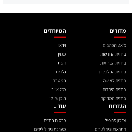
מדורים
המיוחדים
צ'אט הכתבים
וידאו
בחזית החדשות
מגזין
בחזית הבריאות
דעות
בחזית הכלכלית
גלריות
בחזית לאישה
המטבחון
בחזית היהדות
מזג אוויר
בחזית המוזיקה
תוכן שיווקי
הגדרות
עוד ..
עדכון פרופיל
פרסום בחזית
התראות וניוזלטרים
מערכת ניהול לידים