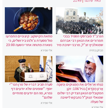
מאיר שלנגר
|
21:49
הגרב"ד פוברסקי הספיד בבכי
מחאת הקישקע: קיצוניים התפרעו
תמרורים את הגאון רבי אברהם
מול מסעדת צ'ולנט בירושלים, כי
שמואלביץ זצ"ל, מרבני ישיבת מיר
נשארה פתוחה אחרי השעה 23:00
מבזקן בחזית
אלי שפירא
נִצְּחוּ אֶרְאֶלִּים אֶת הַמְּצוּקִים וְנִשְׁבָּה
סערה סביב דבריו של מרן הגר"י
אֲרוֹן הַקֹּדֶשׁ | בגיל 106: זקן
יוסף: "שופטים שלא יודעים דף
המקובלים הגאון הצדיק רבי שלום
גמרא, מה הם יודעים מהחיים
שמואלי זצוק”ל נתבקש לישיבה
שלהם"
של מעלה
אלי שפירא
אלי שפירא