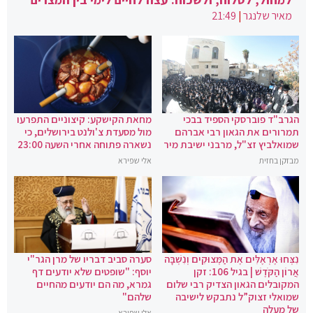
מאיר שלנגר
|
21:49
הגרב"ד פוברסקי הספיד בבכי
מחאת הקישקע: קיצוניים התפרעו
תמרורים את הגאון רבי אברהם
מול מסעדת צ'ולנט בירושלים, כי
שמואלביץ זצ"ל, מרבני ישיבת מיר
נשארה פתוחה אחרי השעה 23:00
מבזקן בחזית
אלי שפירא
נִצְּחוּ אֶרְאֶלִּים אֶת הַמְּצוּקִים וְנִשְׁבָּה
סערה סביב דבריו של מרן הגר"י
אֲרוֹן הַקֹּדֶשׁ | בגיל 106: זקן
יוסף: "שופטים שלא יודעים דף
המקובלים הגאון הצדיק רבי שלום
גמרא, מה הם יודעים מהחיים
שמואלי זצוק”ל נתבקש לישיבה
שלהם"
של מעלה
אלי שפירא