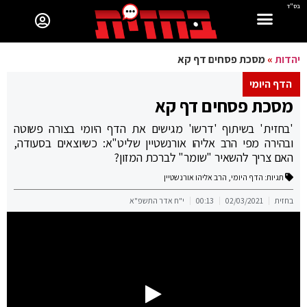
בס"ד
יהדות
»
מסכת פסחים דף קא
הדף היומי
מסכת פסחים דף קא
'בחזית' בשיתוף 'דרשו' מגישים את הדף היומי בצורה פשוטה
ובהירה מפי הרב אליהו אורנשטיין שליט"א: כשיוצאים בסעודה,
האם צריך להשאיר "שומר" לברכת המזון?
תגיות:
הדף היומי
,
הרב אליהו אורנשטיין
בחזית
02/03/2021
00:13
י"ח אדר התשפ"א