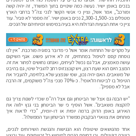
בנכים באופן ישיר. נעשה כמה שינויים בתוך המשרד, זה יהיה קשה
ומורכב", אמר אשל, וציין כי אנשי הקשר לנכי צה"ל ברחבי הארץ
מטפלים בכ-2,300-1,500 נכים באופן ישיר. 'זה מספר לא סביר'. עוד
ציין כי אחת הבעיות הגדולות היא בעיה במימוש זכויותיהם של הנכים.
על מקרים של התחזות אומר אשל כי מדובר בסוגיה מורכבת. "אין לנו
נוסחת קסם לטיפול במתחזים, זה לא אירוע פשוט. אגף השיקום
עושה מאמצים, אבל גם נכשל לעיתים, ואנחנו נחושים לפתור את זה.
המצב היום הוא שעת רצון, ויש קונצנזוס רחב להוביל שינוי, גם בהיבט
של משאבים. האם יהיה נכון, שמי שנפצע שלא בלחימה, להעביר את
הטיפול בו לביטוח הלאומי?. כ-70% מנכי צה"ל משוקמים, זה הרבה
אבל לא מספיק".
"יש הבנה גם אצל שר הביטחון וגם אצל רה"מ שכדי לשנות צריך גם
להקצות משאבים". אשל הוסיף כי שר הביטחון בני גנץ ילווה את
האירוע באופן הדוק ברמה יומית או דו-יומית, "כדי לראות איך
פותחים את צווארי הבקבוק ממשרד הביטחון ועד הממשלה".
אחד מהנושאים שיטופלו הוא הנגישות והנגשת השירותים לנכים,
בצורה דיגיטלית, וכן דחיפת הנכים למימוש כל זכויותיהם. עוד יבוצע