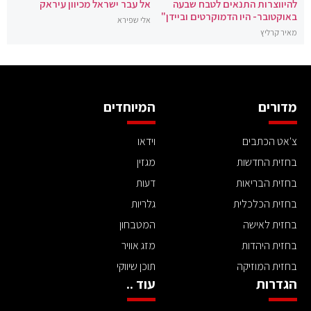
להיווצרות התנאים לטבח שבעה
אל עבר ישראל מכיוון עיראק
באוקטובר- היו הדמוקרטים וביידן"
אלי שפירא
מאיר קרליץ
מדורים
המיוחדים
צ'אט הכתבים
וידאו
בחזית החדשות
מגזין
בחזית הבריאות
דעות
בחזית הכלכלית
גלריות
בחזית לאישה
המטבחון
בחזית היהדות
מזג אוויר
בחזית המוזיקה
תוכן שיווקי
הגדרות
עוד ..