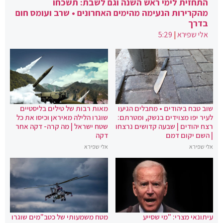
התחזית לימי ראש השנה וגם לשבת: תשכחו
מהקרירות הנעימה מהימים האחרונים • שרב ועומס חום
בדרך
אלי שפירא
|
5:29
שוב טבח ביהודים • מחבלים הגיעו
מאות רבות של טילים בליסטיים
לעיר יפו מצוידים בנשק, ומטרתם:
שוגרו הלילה מאיראן וכיסו את כל
רצח יהודים | שבעה קדושים נרצחו
שטח ישראל | מה קרה- דקה אחר
| השם יקום דמם
דקה
אלי שפירא
אלי שפירא
עיתונאי מצרי: "מי שסייע
מטח משמעותי של כטב"מים שוגרו