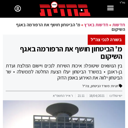
בס"ד
חדשות
»
חדשות בארץ
»
מ' הביטחון חושף את הרפורמה באגף
השיקום
בשורה לנכי צה"ל
מ' הביטחון חושף את הרפורמה באגף
השיקום
בין הנושאים שיטופלו: איכות השירות לנכים ויישום המלצת ועדת
בן-ראובן • במשרד הביטחון יעלו הצעת החלטה לממשלה • שר
הביטחון ילווה את האירוע באופן הדוק
תגיות:
משרד הביטחון
,
צה"ל
ישי טולדנו
18/04/2021
21:11
ו' אייר התשפ"א