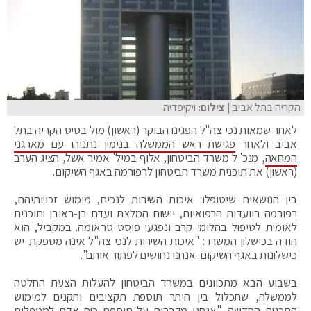
הקריה בתל אביב
| צילום:
ויקיפדיה
לאחר שמאות נכי צה"ל הפגינו הבוקר (ראשון) מול בסיס הקריה בתל
אביב ולאחר
פגישת ראש הממשלה בנימין נתניהו עם מארגני
המחאה
, מנכ"ל משרד הביטחון, אלוף במיל' אמיר אשל, הציג הערב
(ראשון) את תוכנית משרד הביטחון לרפורמה באגף השיקום.
בין הנושאים שיטופלו: איכות השירות לנכים, מימוש זכויותיהם,
רפורמה בוועדות הרפואיות, יישום המלצת ועדת בן-ראובן ותוכנית
לאומית לטיפול בהלומי קרב ונפגעי פוסט טראומה. במקביל, הוא
הודה בכישלון המשרד: "איכות השירות לנכי צה"ל אינה מספקת. יש
כישלונות באגף השיקום. אנחנו נחושים לפתור אותם".
בשבוע הבא מתכוונים במשרד הביטחון להעלות הצעת החלטה
לממשלה, שתכלול בין היתר תוספת תקציבים ותקנים למימוש
התכנית החדשה. "אנחנו מדברים על תוספת כוח אדם למטפלים