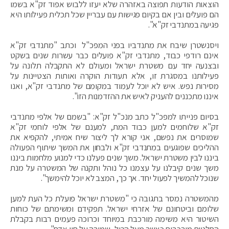
הוצאות הודעות תפוצה באזהרה שלא יעזו ללבוש אפוד זק"א בשמו
הם פועלים ובין אם בקיום פגישות עם עבריין שכל תכלית פעילותו היא
פגיעה במתנדבי זק"א".
ויסנשטרן שיבח את מתנדביו בפני המפכ"ל וכתב "מתנדבי זק"א
אינם רודפי כבוד, מתנדבי זק"א פועלים כבר עשרות שנים בשקט
ובצנעה יחד עם משטרת ישראל ומעולם לא התקבלה תלונה על
פעילותנו במסגרת זו, אלא תעודות הוקרה ואותות הצטיינות על
מסירות נפש. איש לא יוכל לעמוד במקומם של מתנדבי זק"א, ואנו
איננו מתכננים להעניק לאיש את ההזדמנות הזו".
בסיום פנייתו למפכ"ל כתב מנכ"ל זק"א: "בשמם של אלפי מתנדבי
זק"א שלוחמים למען כבוד המת, למענם של אלפי לוחמי זק"א
שמוסרים את נפשם, אני קורא לך ליצור שיח אמיתי, להקפיא את
ההליכים שפוגעים במתנדבי זק"א ולבחון את המשך שיתוף הפעולה
ביננו לבין משטרת ישראל. משך שנים פעלנו כדי למנוע מלחמות ביננו
משך שנים קיבלנו על עצמנו כל נוהל ותקנה של המשטרה על מנת
שנוכל להמשיך לפעול יחד. אך כך, המצב לא יוכל להימשך".
מהמשטרה נמסר בתגובה כי "משטרת ישראל פועלת כל העת למען
שלומם וביטחונם של אזרחי ישראל. תפקידם ומשימתם של כוחות
השיטור היא משימה מורכבת במיוחד וכרוכה פעמים רבות בקבלת
החלטות מורכבות כאשר מעל הכול, שמירה על חיי אדם".