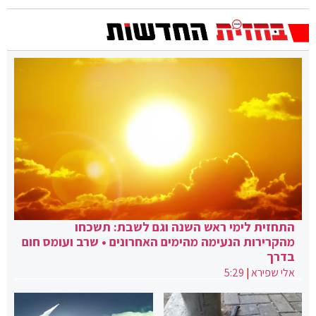
התחזית לימי ראש השנה וגם לשבת: תשכחו
מהקרירות הנעימה מהימים האחרונים • שרב ועומס חום
בדרך
אלי שפירא
|
5:29