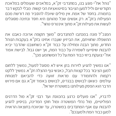
"נוהל אח"י פוגע בנו, במתנדבי זק"א, במלאכים שעומלים במלאכת
הקודש יום וליל למען הציבור בסיטואציות הכי קשות מבלי לבקש דבר
בתמורה. בחסד של אמת. אין מילים שיוכלו להסביר מה דורשת מכם
הפעילות בזק"א. רק אנשים שכל מהותם היא חסד ונתינה מסוגלים
לעשות את פעילות זק"א מתוך אינטרס טהור".
המנכ"ל פונה במכתבו למתנדבים "משך תקופה ארוכה כאבנו את
ההשפלה שחוויתם, את הביזיון שעברו אחינו בזק"א בעקבות הנוהל
החדש, מתוך הבנה ומחילה על כבוד זק"א כשחשבנו שהדבר יביא
להבנות שיסייעו לשמירה על כבוד המת, אך ישנו גבול. לבישת אפוד
אח"י צועקת ביזוי כבוד המת על כל המשתמע מכך".
"אנו נמשיך להגיע לזירות בהן איש לא מסוגל לפעול, נמשיך ללחום
למען הציבור בכל קצוות תבל, כאנשי גוף ההצלה זק"א. נמשיך ללקט
רקמות ולהתמודד עם מראות זוועה כדי להביאם למנוחת
עולמים כשאנו לבושים בבגדינו, לבושים באפוד זק"א. גם אם פירוש
הדבר הוא הפסק פעילותנו במשטרת ישראל".
לדבריו, "אנו פועלים כרגע בהכוונת ועד רבני זק"א מול הדרגים
הפוליטיים, מול נהלי המשטרה ומול חוקי המדינה, בניסיון להגיע
להבנות עם אגף המתנדבים במשטרה, עד שניווכח בתוצאה הראויה
למען כבוד המת ולמענכם".