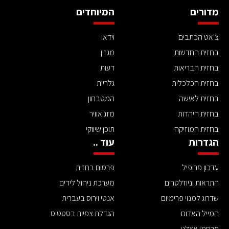
מדורים
המיוחדים
צ'אט הכתבים
וידאו
בחזית החדשות
מגזין
בחזית הבריאות
דעות
בחזית הכלכלית
גלריות
בחזית לאישה
המטבחון
בחזית היהדות
מזג אוויר
בחזית המוזיקה
תוכן שיווקי
הגדרות
עוד ..
עדכון פרופיל
פרסום בחזית
התראות וניוזלטרים
מערכת ניהול לידים
שדרוג למנוי פרימיום
אנטי וירוס בעברית
המייל האדום
הגדלת צפיות בסטטוס
פרסמו אצלנו