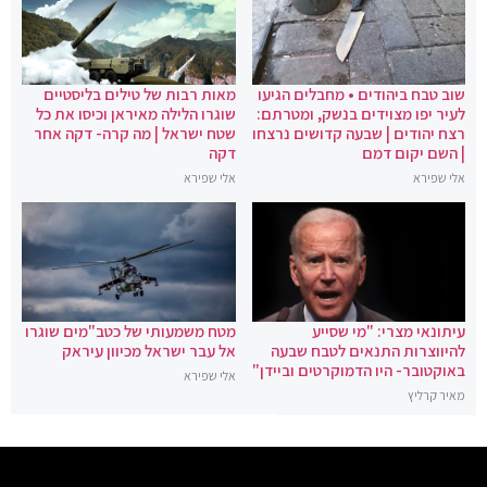
שוב טבח ביהודים • מחבלים הגיעו
מאות רבות של טילים בליסטיים
לעיר יפו מצוידים בנשק, ומטרתם:
שוגרו הלילה מאיראן וכיסו את כל
רצח יהודים | שבעה קדושים נרצחו
שטח ישראל | מה קרה- דקה אחר
| השם יקום דמם
דקה
אלי שפירא
אלי שפירא
עיתונאי מצרי: "מי שסייע
מטח משמעותי של כטב"מים שוגרו
להיווצרות התנאים לטבח שבעה
אל עבר ישראל מכיוון עיראק
באוקטובר- היו הדמוקרטים וביידן"
אלי שפירא
מאיר קרליץ