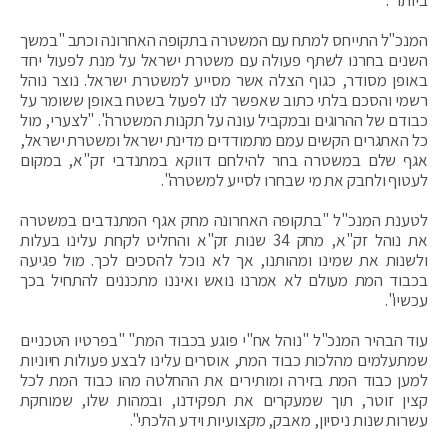
המנכ"ל התייחס למתח עם המשטרה בתקופה האחרונה וכתב "במשך
השנים בחרנו לשתף פעולה עם משטרת ישראל על מנת לפעול יחד
באופן מסודר, כגוף הצלה אשר מסייע למשטרת ישראל. נוצר נוהל
רשמי והסכם בלתי כתוב שאפשר לנו לפעול בשטח באופן ששומר על
כבודם של ההרוגים ובמקביל עונה על תקנות המשטרה". "לצערי, מול
כל האתגרים הקשים עמם מתמודדים מדינת ישראל ומשטרת ישראל,
אגף שלם במשטרה בחר להילחם דווקא במתנדבי זק"א, במקום
לעטוף ולחבק את מי שבחרו לסייע למשטרה".
לטענת המנכ"ל "בתקופה האחרונה מחק אגף המתנדבים במשטרה
את נוהל זק"א, מחק 34 שנות זק"א והחליט לקחת עלינו בעלות
ולשנות את שמינו ומהותנו, אך לא נוכל להסכים לכך. מול פגיעה
בכבוד המת מעולם לא אמרנו נואש ואיננו מתכננים להתחיל בכך
עכשיו".
עוד הבהיר המנכ"ל "נוהל אח"י פוגע בכבוד המת" "בפרטיו הטכניים
שמתעלמים מהלכות כבוד המת, אוסרים עלינו לבצע פעולות חיוניות
למען כבוד המת בזירה ומותירים את ההחלטה מהו כבוד המת לכל
קצין זוטר, תוך שמעקרים את תפקידנו, ובמהות שלו, שמוחקת
עשרות שנות ניסיון, מאבק, מקצועיות וידע הלכתי".