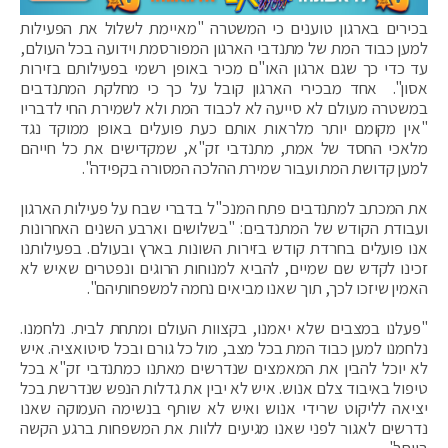
בכירים בארגון טוענים כי המשטרה "מאיימת לשלול את הפעילות
למען כבוד המת של מתנדבי הארגון המפורסמת וידועה בכל העולם,
עד כדי כך שגם ארגון האו"ם מכיר באופן רשמי בפעילותם בזירות
אסון". אחד מבכירי הארגון קובל על כך כי מחלקת המתנדבים
במשטרה מעולם לא סייעה לא לכבוד המת ולא לשמירת החי לדבריו
"אין מקומם יותר מלראות אותם כעת פועלים באופן ממוקד נגד
מלאכי החסד של אמת, מתנדבי זק"א, שמקדישים את כל חייהם
למען קדושת המת ועבור שמירת ההלכה המסורה בקפידה".
את המכתב למתנדבים פתח המנכ"ל בדברי שבח על פעילות הארגון
ועבודת הקודש של המתנדבים: "בשלושים וארבע השנים האחרונות
אנו פועלים בחרדת קודש בזירות השונות בארץ ובעולם. בפעילותנו
זכינו לקדש שם שמיים, להביא למנוחות הרוגים ונפטרים שאיש לא
האמין שיזכו לכך, תוך שאנו מביאים נחמה למשפחותיהם".
"פעלנו במצבים שלא יאמנו, בקצוות העולם ומתחת לבית. נלחמנו.
נלחמנו למען כבוד המת בכל מצב, מול כל גורם ובכל סיטואציה. איש
לא יוכל להבין את המאמצים שנדרשים מאתנו כמתנדבי זק"א בכל
טיפול באיבוד צלם אנוש. איש לא יבין את גדלות הנפש שנדרשת בכל
יציאה לליקוט שרידי אנוש ואיש לא שותף בנשימה העמוקה שאנו
נדרשים לאגור לפני שאנו מגיעים ללוות את המשפחות ברגע הקשה
ביותר".