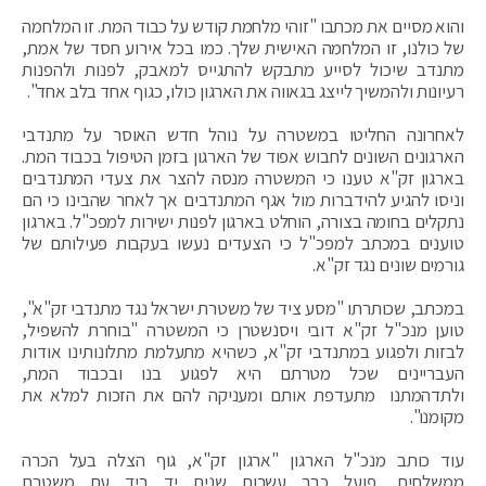
והוא מסיים את מכתבו "זוהי מלחמת קודש על כבוד המת. זו המלחמה
של כולנו, זו המלחמה האישית שלך. כמו בכל אירוע חסד של אמת,
מתנדב שיכול לסייע מתבקש להתגייס למאבק, לפנות ולהפנות
רעיונות ולהמשיך לייצג בגאווה את הארגון כולו, כגוף אחד בלב אחד".
לאחרונה החליטו במשטרה על נוהל חדש האוסר על מתנדבי
הארגונים השונים לחבוש אפוד של הארגון בזמן הטיפול בכבוד המת.
בארגון זק"א טענו כי המשטרה מנסה להצר את צעדי המתנדבים
וניסו להגיע להידברות מול אגף המתנדבים אך לאחר שהבינו כי הם
נתקלים בחומה בצורה, הוחלט בארגון לפנות ישירות למפכ"ל. בארגון
טוענים במכתב למפכ"ל כי הצעדים נעשו בעקבות פעילותם של
גורמים שונים נגד זק"א.
במכתב, שכותרתו "מסע ציד של משטרת ישראל נגד מתנדבי זק"א",
טוען מנכ"ל זק"א דובי ויסנשטרן כי המשטרה "בוחרת להשפיל,
לבזות ולפגוע במתנדבי זק"א, כשהיא מתעלמת מתלונותינו אודות
העבריינים שכל מטרתם היא לפגוע בנו ובכבוד המת,
ולתדהמתנו מתעדפת אותם ומעניקה להם את הזכות למלא את
מקומנו".
עוד כותב מנכ"ל הארגון "ארגון זק"א, גוף הצלה בעל הכרה
ממשלתית, פועל כבר עשרות שנים יד ביד עם משטרת