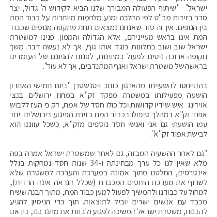
ישראל" "שיתוף הפעולה המבורך שלנו הביא לקידוש ה' גדול, יצר
סדר בזירות מב"ט לפי ההלכה ומנע מלחמות מיותרות על כבוד המת
בין הגופים. אין זה סוד שאנחנו נמצאים תחת מתקפה מגופים שכבוד
המת אינו בראש מעייניהם, אלא הגדולה והממון. פנינו למשטרת
ישראל שוב ושוב בתלונות כנגד אותו גוף, אך לא נעשה דבר. משך
תקופה ארוכה ניסינו לפעול במתינות, לפנות להגיונם של העומדים
בראשה של משטרת ישראל ואגף המתנדבים, אך לא עוד".
בהתייחסו להשעייתו מהארגון כותב ויסנשטרן "ביום חמישי האחרון
הושעה מפעילותו במשטרה מפקד זק"א במחוז ירושלים בנצי
אוירינג איש שידיו קדושות וכל כולו חסד של אמת, רק כי העז ללבוש
אפוד זק"א במהלך טיפולו בכבוד המת בזירת הפיגוע בירושלים. יחד
עמו הושעתי גם אני ואנשי חסד נוספים מזק"א, כשכל עווננו הוא
לבישת אפוד זק"א".
"גם לאחר ההשעיה המבזה, גם לאחר שמשטרת ישראל אמרה בפה
מלא שאין לנו כל ערך מבחינתה ו-34 שנות חסד נמחקות בגלל
אינטרסים, החלטנו מתוך אמונה במערכת והערכה למשטרה שלא
לשרוף את מערכת היחסים המכבדת (שכלל הנראה אינה הדדית),
למחול על כבודנו ולהמשיך לפעול למען כבוד המת, מתוך הבנה ששיח
מכבד עם אנשים ישרים יוביל לתוצאות. תוך כדי הניסיון להגיע
להבנות, משטרת ישראל המשיכה לפגוע ולבזות את מתנדבנו, בין אם