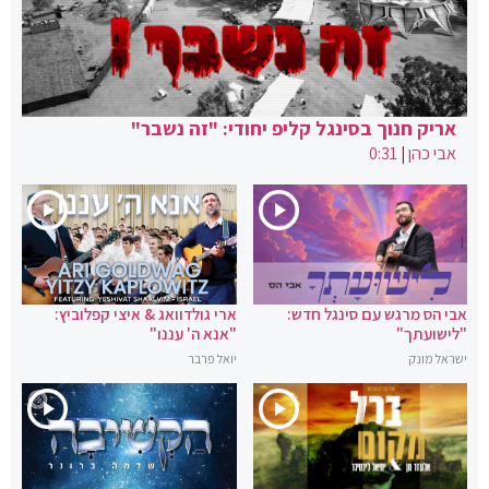
אריק חנוך בסינגל קליפ יחודי: "זה נשבר"
אבי כהן
|
0:31
אבי הס מרגש עם סינגל חדש:
ארי גולדוואג & איצי קפלוביץ:
"לישועתך"
"אנא ה' עננו"
ישראל מונק
יואל פרבר