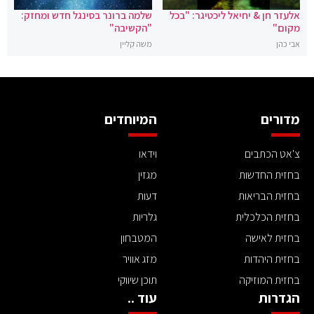
אלעזר חן & יחיאל ליכטיגר: "בכל
שלמה ברונר בסינגל חדש ומחזק:
מקום"
"הקשיבה"
אבי כהן
משה קליין
מדורים
המיוחדים
צ'אט הכתבים
וידאו
בחזית החדשות
מגזין
בחזית הבריאות
דעות
בחזית הכלכלית
גלריות
בחזית לאישה
המטבחון
בחזית היהדות
מזג אוויר
בחזית המוזיקה
תוכן שיווקי
הגדרות
עוד ..