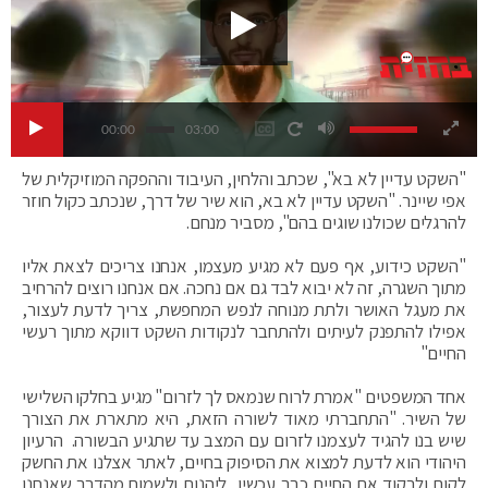
00:00
03:00
"השקט עדיין לא בא", שכתב והלחין, העיבוד וההפקה המוזיקלית של
אפי שיינר. "השקט עדיין לא בא, הוא שיר של דרך, שנכתב כקול חוזר
להרגלים שכולנו שוגים בהם", מסביר מנחם.
"השקט כידוע, אף פעם לא מגיע מעצמו, אנחנו צריכים לצאת אליו
מתוך השגרה, זה לא יבוא לבד גם אם נחכה. אם אנחנו רוצים להרחיב
את מעגל האושר ולתת מנוחה לנפש המחפשת, צריך לדעת לעצור,
אפילו להתפנק לעיתים ולהתחבר לנקודות השקט דווקא מתוך רעשי
החיים"
אחד המשפטים "אמרת לרוח שנמאס לך לזרום" מגיע בחלקו השלישי
של השיר. "התחברתי מאוד לשורה הזאת, היא מתארת את הצורך
שיש בנו להגיד לעצמנו לזרום עם המצב עד שתגיע הבשורה. הרעיון
היהודי הוא לדעת למצוא את הסיפוק בחיים, לאתר אצלנו את החשק
לקום ולרקוד את החיים כבר עכשיו, ליהנות ולשמוח מהדרך שאנחנו