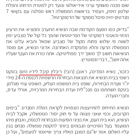
שום מכנה משותף ערכי אידיאולוגי ונועד רק למטרת הדחתו והפלת
שלטון הימין, ויעמיד בראשות הממשלה ראש מפלגה עם בקושי 7
מנדטים יהיה סיכול ממוקד של הדמוקרטיה".
"בדיוק כמו הפעם הקודמת שבה הנשיא התערב והמציא את הרעיון
ההזוי והאנטי דמוקרטי של הפריטטיות שהפך כל קול של מצביע ימין
לשווה פי שלוש פחות מקול של מצביע שמאל והביא עלינו את
הממשלה הרעה והלא מתפקדת האחרונה. אדוני הנשיא, אם מוסד
הנשיאות חשוב לך משוך ידך מפוליטיקה. אתה כורת את הענף שעליו
אתה יושב", דברי סמוטריץ.
כזכור, נשיא המדינה, ראובן (רובי)
ריבלין קיבל לידיו היום
בטקס
רשמי בבית הנשיא את תוצאות הבחירות הרשמיות לכנסת ה-24 מידי
יו"ר וועדת הבחירות, שופט בית המשפט העליון, השופט עוזי פוגלמן.
בטקס השתתפו גם מנכ"לית ועדת הבחירות המרכזית, אורלי עדס,
וחברי הועדה.
הנשיא התייחס להתייעצות הצפויות לקראת הטלת המנדט: "בימים
הקרובים, וכפי שאני מצווה על פי חוק יסוד: הממשלה, אקבל לבית
הנשיא, הוא בית העם, את נציגי הסיעות הנבחרות לכנסת, ואבחן מיהו
המועמד בעל הסיכויים הגבוהים ביותר להקמת ממשלה. מנחם בגין
עליו השלום אמר ש"גם המובן מאליו צריך שייאמר לפעמים", ועל כן