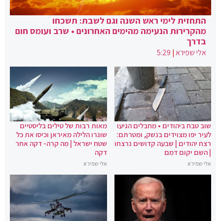
התחזית לימי ראש השנה וגם לשבת: תשכחו
מהקרירות הנעימה מהימים האחרונים • שרב ועומס חום
בדרך
אלי שפירא
|
5:29
שוב טבח ביהודים • מחבלים הגיעו
מאות רבות של טילים בליסטיים
לעיר יפו מצוידים בנשק, ומטרתם:
שוגרו הלילה מאיראן וכיסו את כל
רצח יהודים | שבעה קדושים נרצחו
שטח ישראל | מה קרה- דקה אחר
| השם יקום דמם
דקה
אלי שפירא
אלי שפירא