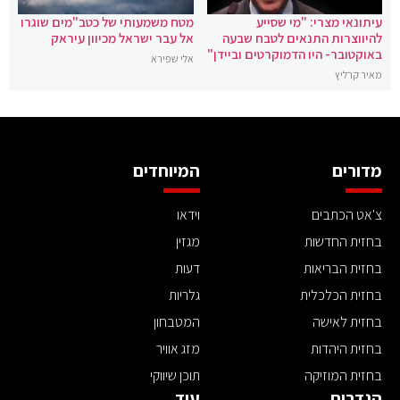
עיתונאי מצרי: "מי שסייע
מטח משמעותי של כטב"מים שוגרו
להיווצרות התנאים לטבח שבעה
אל עבר ישראל מכיוון עיראק
באוקטובר- היו הדמוקרטים וביידן"
אלי שפירא
מאיר קרליץ
מדורים
המיוחדים
צ'אט הכתבים
וידאו
בחזית החדשות
מגזין
בחזית הבריאות
דעות
בחזית הכלכלית
גלריות
בחזית לאישה
המטבחון
בחזית היהדות
מזג אוויר
בחזית המוזיקה
תוכן שיווקי
הגדרות
עוד ..