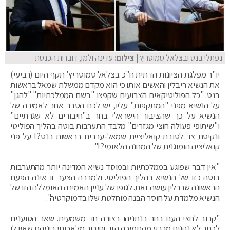
נפתלי בנט ובצלאל סמוטריץ
| צילום:
עדינה ולמן, דוברות הכנסת
יו"ר מפלגת הציונות הדתית ח"כ בצלאל סמוטריץ' תקף היום (רביעי)
את הנשיא ריבלין והאשים אותו כי הוא מקדם ממשלת שמאל בראשות
בנט: "כל הפוליטיקאים הצבועים שקפצו "בשם הממלכתיות" "להגן"
על הנשיא מפני "המתקפות" עליו, יש לכם הסבר אחר לאמירה של
הנשיא על כך שהציבור הישראלי בחר ב"חיבורים לא שגרתיים"
ו"שיתופי פעולה חוצי מגזרים" מלבד התערבות בוטה בהליך הפוליטי
ונקיטת צד לטובת קואליציית שמאל-ערבים בראשות בנט?! על פני
קואליציה הומוגנית של המחנה הלאומי?!"
"אין דבר שפוגע בממלכתיות ובמוסד נשיא המדינה יותר מהתערבות
בוטה כזו של הנשיא בהליך הפוליטי. ולמרבה הצער זו אינה הפעם
הראשונה שרבלין עושה זאת. לגופו של עניין האמירה האומללה הזו של
הנשיא מלמדת על חוסר הבנה מוחלטת שלו בדמוקרטיה".
"קרוב לחצי העם בחר בנתניהו בצורה חד משמעית. שאר הטוענים
לכתר לא נהנים מרבע מהתמיכה הזו, וחיבור מלאכותי ביניהם שאין לו