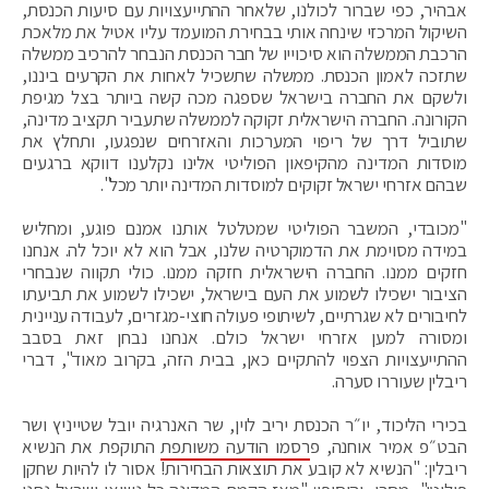
אבהיר, כפי שברור לכולנו, שלאחר ההתייעצויות עם סיעות הכנסת,
השיקול המרכזי שינחה אותי בבחירת המועמד עליו אטיל את מלאכת
הרכבת הממשלה הוא סיכוייו של חבר הכנסת הנבחר להרכיב ממשלה
שתזכה לאמון הכנסת. ממשלה שתשכיל לאחות את הקרעים ביננו,
ולשקם את החברה בישראל שספגה מכה קשה ביותר בצל מגיפת
הקורונה. החברה הישראלית זקוקה לממשלה שתעביר תקציב מדינה,
שתוביל דרך של ריפוי המערכות והאזרחים שנפגעו, ותחלץ את
מוסדות המדינה מהקיפאון הפוליטי אלינו נקלענו דווקא ברגעים
שבהם אזרחי ישראל זקוקים למוסדות המדינה יותר מכל".
"מכובדי, המשבר הפוליטי שמטלטל אותנו אמנם פוגע, ומחליש
במידה מסוימת את הדמוקרטיה שלנו, אבל הוא לא יוכל לה. אנחנו
חזקים ממנו. החברה הישראלית חזקה ממנו. כולי תקווה שנבחרי
הציבור ישכילו לשמוע את העם בישראל, ישכילו לשמוע את תביעתו
לחיבורים לא שגרתיים, לשיתופי פעולה חוצי-מגזרים, לעבודה עניינית
ומסורה למען אזרחי ישראל כולם. אנחנו נבחן זאת בסבב
ההתייעצויות הצפוי להתקיים כאן, בבית הזה, בקרוב מאוד", דברי
ריבלין שעוררו סערה.
בכירי הליכוד, יו״ר הכנסת יריב לוין, שר האנרגיה יובל שטייניץ ושר
הבט״פ אמיר אוחנה, פ
רסמו הודעה משותפת
התוקפת את הנשיא
ריבלין: "הנשיא לא קובע את תוצאות הבחירות! אסור לו להיות שחקן