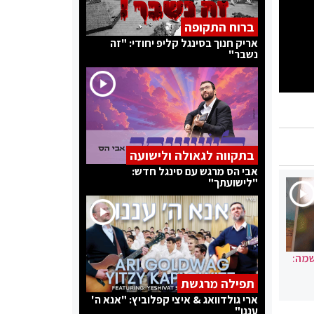
ברוח התקופה
אריק חנוך בסינגל קליפ יחודי: "זה
נשבר"
בתקווה לגאולה ולישועה
אבי הס מרגש עם סינגל חדש:
"לישועתך"
שמה:
תפילה מרגשת
ארי גולדוואג & איצי קפלוביץ: "אנא ה'
עננו"