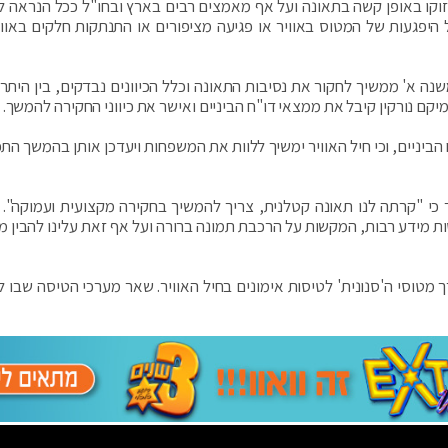
יזוקו באופן קשה בתאונה ועל אף מאמצים רבים בארץ ובחו"ל ככל הנראה לא
יפגעות של המטוס באוויר או פגיעה מציפורים או התנתקות חלקים באוויר
נה א' ממשיך לחקור את נסיבות התאונה וכלל הכיוונים נבדקים, בין היתר
יקם נורקין קיבל את ממצאי דו"ח הביניים ואישר את כיווני החקירה להמשך.
ביניים, וכי חיל האוויר ימשיך ללוות את המשפחות ויעדכן אותן בהמשך הת
 כי "קרתה לנו תאונה קטלנית, צריך להמשיך בחקירה מקצועית ועמוקה". 
יסות מידע רבות, המקשות על הרכבת תמונה ברורה ועל אף זאת עלינו להבין 
מטוסי ה'סנונית' לטיסות אימונים בחיל האוויר. שאר מערכי הטיסה שבו ל