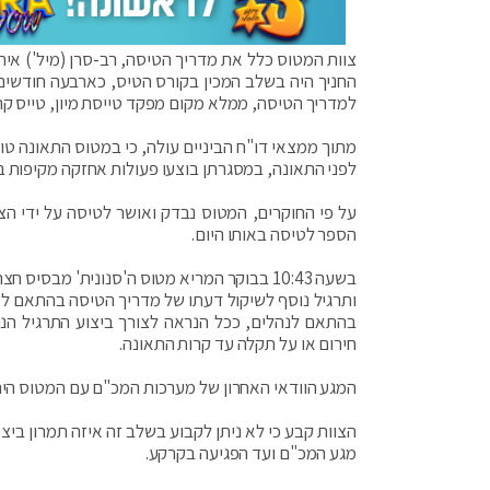
צוות המטוס כלל את מדריך הטיסה, רב-סרן (מיל') איתי 
למדריך הטיסה, ממלא מקום מפקד טייסת מיון, טייס קר
מתוך ממצאי דו"ח הביניים עולה, כי במטוס התאונה טו
לפני התאונה, במסגרתן בוצעו פעולות אחזקה מקיפות 
על פי החוקרים, המטוס נבדק ואושר לטיסה על ידי הצו
הספר לטיסה באותו היום.
בשעה 10:43 בבוקר המריא מטוס ה'סנונית' מבס
ותרגיל נוסף לשיקול דעתו של מדריך הטיסה בהתאם לצ
בהתאם לנהלים, ככל הנראה לצורך ביצוע התרגיל הנוס
חירום או על תקלה עד קרות התאונה.
המגע הוודאי האחרון של מערכות המכ"ם עם המטוס היה בשעה 11:12 בגובה 900 רגל מע
הצוות קבע כי לא ניתן לקבוע בשלב זה איזה תמרון בי
מגע המכ"ם ועד הפגיעה בקרקע.