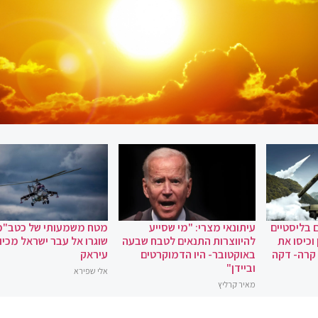
 בליסטיים
עיתונאי מצרי: "מי שסייע
מטח משמעותי של כטב"מ
וכיסו את
להיווצרות התנאים לטבח שבעה
שוגרו אל עבר ישראל מכיוו
 קרה- דקה
באוקטובר- היו הדמוקרטים
עיראק
וביידן"
אלי שפירא
מאיר קרליץ