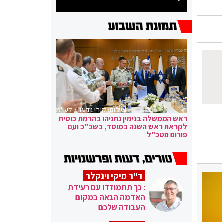
צילום:
קובי גדעון / לע"מ
ראש הממשלה בנימין נתניהו בהרמת כוסית
לקראת ראש השנה במוסד, בשב"כ ועם
פורום מטכ"ל
ד"ר מיקי וינקלר
: כך תתמודדו עם רעידת
האדמה הבאה במקום
העבודה שלכם