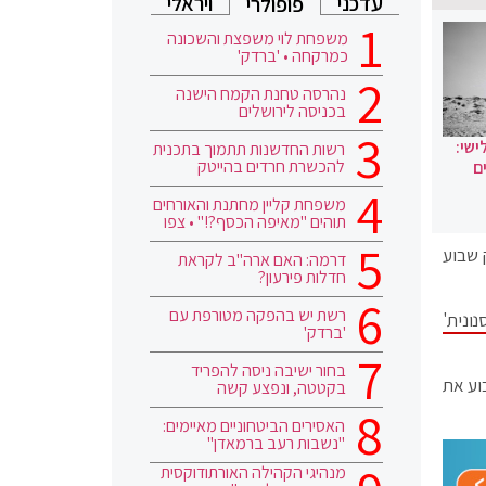
עדכני
ויראלי
פופולרי
משפחת לוי משפצת והשכונה
כמרקחה • 'ברדק'
נהרסה טחנת הקמח הישנה
בכניסה לירושלים
ישי:
רשות החדשנות תתמוך בתכנית
להכשרת חרדים בהייטק
ם
משפחת קליין מחתנת והאורחים
תוהים "מאיפה הכסף?!" • צפו
 שבוע
דרמה: האם ארה"ב לקראת
חדלות פירעון?
רשת יש בהפקה מטורפת עם
ונית'
'ברדק'
בחור ישיבה ניסה להפריד
וע את
בקטטה, ונפצע קשה
האסירים הביטחוניים מאיימים:
"נשבות רעב ברמאדן"
מנהיגי הקהילה האורתודוקסית