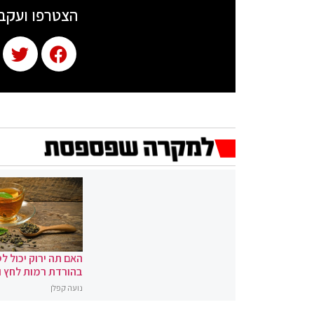
הצטרפו ועקב
האם תה ירוק יכול לס
בהורדת רמות לחץ 
נועה קפלן