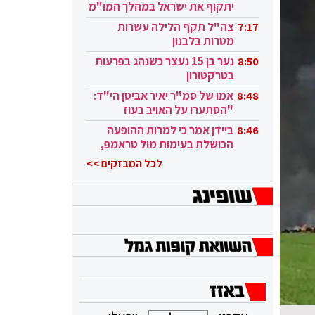
יתקוף את ישראל במהלך המו"מ
בקטאר"
צה"ל תקף הלילה עשרות
7:17
מטרות בלבנון
נער בן 15 נעצר כשנהג בפרעות
8:50
בטרקטורון
אמו של סמ"ר יאיר אביטן הי"ד:
8:48
"הסתערו על האויב בעוז
ובגבורה"
ביידן אמר כי למרות ההופעה
8:46
הכושלת בעימות מול טראמפ,
הוא ממשיך
לכל המבזקים >>