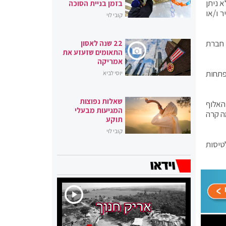
 ניתן
בזמן בניית הסוכה
 ו/או
קובי לוי
 חברת
22 שנה לאסון
התאומים שזעזע את
אמריקה
פתחות
יוסי לביא
שאלות נפוצות
האלוף
המגיעות מבעלי
מה קרה
תוקע
קובי לוי
טיסות