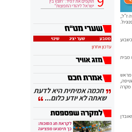
תוקפים את לפיד: "חוצץ בין
ישראל ליהודי התפוצות"
ה ז"ל,
סתו התשיעית (צ'ק 9) על מטוס ה'סנונית'.
מטבע
שער יציג
שינוי
כשבוע
עדכון אחרון:
 מבית
ם מראש
טיסה,
 מקרה
חכמה אמיתית היא לדעת
שאתה לא יודע כלום...
אובדן
לקראת חג הסוכות:
כך תימנעו מפציעה