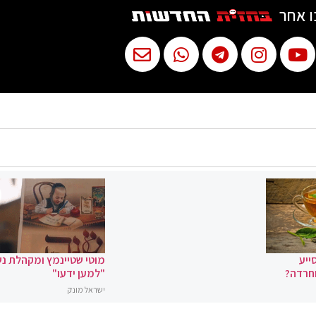
ו אחר
ייע
מוטי שטיינמץ ומקהלת נ
וחרדה?
"למען ידעו"
ישראל מונק