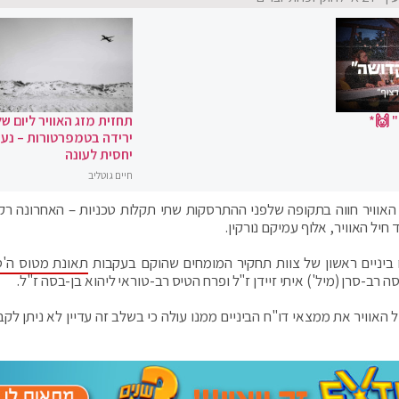
 🙌*
תחזית מזג האוויר ליום של
ירידה בטמפרטורות – נעי
יחסית לעונה
חיים גוטליב
אוויר חווה בתקופה שלפני ההתרסקות שתי תקלות טכניות – האחרונה רק
יל האוויר, אלוף עמיקם נורקין.
 ביניים ראשון של צוות תחקיר המומחים שהוקם בעקבות
תאונת מטוס ה'סנ
ה רב-סרן (מיל') איתי זיידן ז"ל ופרח הטיס רב-טוראי ליהוא בן-בסה ז"ל.
אוויר את ממצאי דו"ח הביניים ממנו עולה כי בשלב זה עדיין לא ניתן לקב