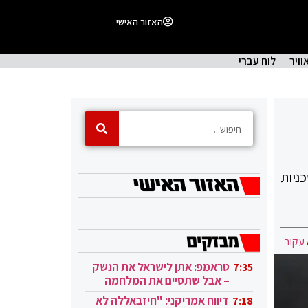
האזור האישי
וויר
לוח עברי
ניות
עקוב
טראמפ: אתן לישראל את הנשק
7:35
– אבל שתסיים את המלחמה
בעזה
דיווח אמריקני: "חיזבאללה לא
7:18