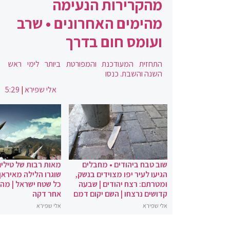
מהקרירות הנעימה
מהימים האחרונים • שרב
ועומס חום בדרך
התחזית המעודכנת והמפורטת ביותר לימי ראש
השנה והשבת. כנסו
אלי שפירא
|
5:29
שוב טבח ביהודים • מחבלים
מאות רבות של טילים
הגיעו לעיר יפו מצוידים בנשק,
שוגרו הלילה מאיראן 
ומטרתם: רצח יהודים | שבעה
כל שטח ישראל | מה
קדושים נרצחו | השם יקום דמם
אחר דקה
אלי שפירא
אלי שפירא