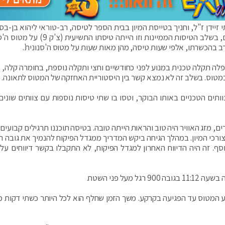
זיידן ז"ל, וחניך בטייסת המיון בבית הספר לטיסה, רב-טוראי ליהוא בן-בס
החניך היה בשלב המכין בקורס הטיס, כארבעה חודשים, בשלב הטיסות הממיינות וזו הייתה טי
ב בהכשרתו, אלפי שעות טיסה, מהן מאות שעות על מטוס ה'סנונית'.
פלה תקלה טכנית במנוע לפני כחודשיים וחצי ותקלה נוספת, בחומרה קלה, 
במטוס. בשלב זה לא נמצא קשר בין היסטוריית האחזקה של המטוס לתאונה.
ותים הטכניים באותו הבוקר, וטסו בו שתי טיסות נוספות עם צוותים שונים
יס חצרים, מזג האוויר היה טוב והראות הייתה טובה. בטיסה תוכננו תרגילים קבועי
ורכי המיון. במהלך הגיחה ביקש המדריך ממגדל הפיקוח להנמיך את גובה ה
ף. זה היה הדיווח האחרון למגדל הפיקוח, לא התקבלו בקשר דיווחים על
ל פני השטח.
צע המטוס עד הפגיעה בקרקע. משך הזמן שחלף הוא לכל היותר כשתי דקות מ