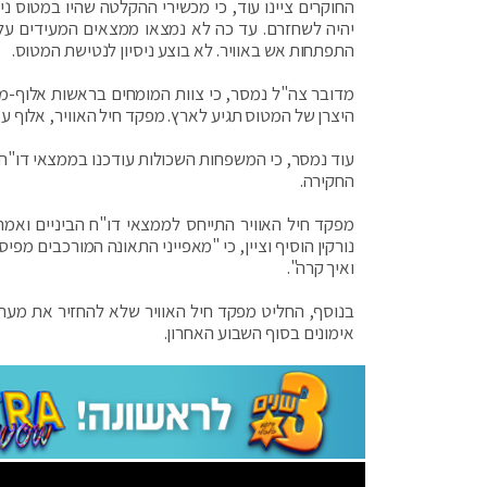
החוקרים ציינו עוד, כי מכשירי ההקלטה שהיו במטוס נ
יהיה לשחזרם. עד כה לא נמצאו ממצאים המעידים על ה
התפתחות אש באוויר. לא בוצע ניסיון לנטישת המטוס.
מדובר צה"ל נמסר, כי צוות המומחים בראשות אלוף-מש
היצרן של המטוס תגיע לארץ. מפקד חיל האוויר, אלוף עמ
עוד נמסר, כי המשפחות השכולות עודכנו בממצאי דו"ח ה
החקירה.
מפקד חיל האוויר התייחס לממצאי דו"ח הביניים ואמר
נורקין הוסיף וציין, כי "מאפייני התאונה המורכבים מפ
ואיך קרה".
בנוסף, החליט מפקד חיל האוויר שלא להחזיר את מערך 
אימונים בסוף השבוע האחרון.