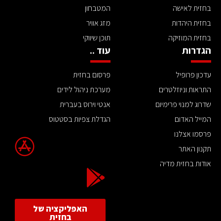
בחזית לאישה
המטבחון
בחזית היהדות
מזג אוויר
בחזית המוזיקה
תוכן שיווקי
הגדרות
עוד ..
עדכון פרופיל
פרסום בחזית
התראות וניוזלטרים
מערכת ניהול לידים
שדרוג למנוי פרימיום
אנטי וירוס בעברית
המייל האדום
הגדלת צפיות בסטטוס
פרסמו אצלנו
תקנון האתר
אודות בחזית מדיה
האפליקציה של
בחזית