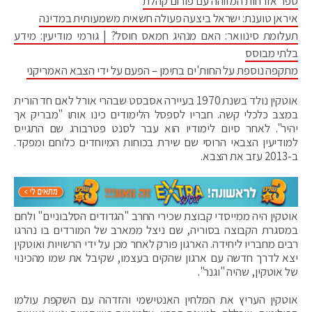
ספר אזרחות המזוהה עם פורום קהלת
איראן טוענת: ישראל ביצעה פעולה חשאית משמעותית במדינה
תעלומת סינוואר: האם מנהיג חמאס חוסל? | גורמי מודיעין: מידע
בלתי מבוסס
מתקפה נוספת על החות'ים בתימן – הפעם על ידי הצבא האמריקני
אוטקין נולד בשנת 1970 בעיירה אסבסט שבהרי אורל לאם חד הורית
במצב כלכלי קשה. חבריו לספסל הלימודים כינו אותו "מבריק אך
יהיר". לאחר סיום לימודיו הוא עבר לסנט פטרבורג שם התגייס
למודיעין הצבאי הרוסי שם שירת בכוחות המיוחדים כלוחם ומפקד.
ב-2013 עזב את הצבא.
אוטקין היה ממייסדי קבוצת שכירי החרב "הגדודים הסלבוניים" ולחם
במסגרת הקבוצה בסוריה, שם ניצל ממארב של המורדים בו נהרגו
רבים מחבריו ליחידה. הארגון פורק לאחר מכן על ידי הרשויות ואוטקין
יצא לדרך חדשה עם ארגון שהקים בעצמו, שקיבל את שמו מהכינוי
של אוטקין, שהיה "וגנר".
אוטקין העריץ את המלחין האנטישמי והזדהה עם השקפת עולמו