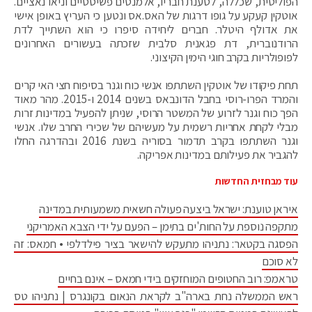
הפוליטית, שכללה, לטענת חבריו, אלמנטים פשיסטיים וניאו נאציים.
אוטקין קעקע על גופו דרגות של האס.אס ונטען כי העריץ באופן אישי
את אדולף היטלר. חברים ליחידה סיפרו כי הוא השתייך לדת
הרודנוברית, דת פגאנית סלבית שזכתה בעשורים האחרונים
לפופולריות בקרב חוגי הימין הקיצוני.
תחת פיקודו של אוטקין השתתפו אנשי כוח וגנר בסיפוח חצי האי קרים
והמרד הפרו-רוסי בחבל הדונבאס בשנים 2014 ו-2015. מהר מאוד
הפך כוח וגנר לזרוע של המשטר הרוסי, שניתן להפעיל במדינות זרות
מבלי לקחת אחריות רשמית על מעשיהם של שכירי החרב שלו. אנשי
וגנר השתתפו בקרב תדמור בסוריה בשנת 2016 ובהדרגה החלו
להגביר את פעילותם במדינות אפריקה.
עוד מבחזית החדשות
איראן טוענת: ישראל ביצעה פעולה חשאית משמעותית במדינה
מתקפה נוספת על החות'ים בתימן – הפעם על ידי הצבא האמריקני
הפסגה בקטאר: נתניהו מתעקש להישאר בציר פילדלפי • חמאס: זה
לא סוכם
טראמפ: רוב החטופים המוחזקים בידי חמאס – אינם בחיים
ראש הממשלה נחת בארה"ב לקראת הנאום בקונגרס | נתניהו טס