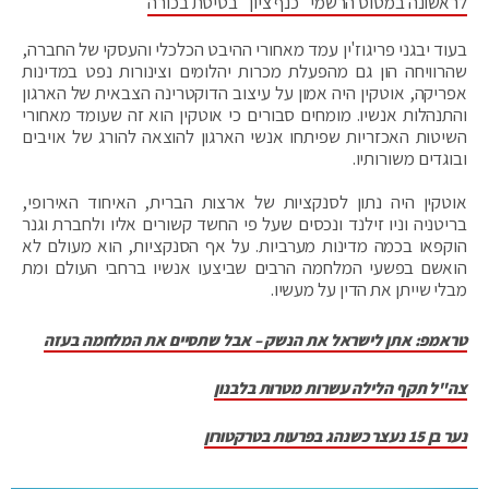
לראשונה במטוס הרשמי "כנף ציון" בטיסת בכורה
בעוד יבגני פריגוז'ין עמד מאחורי ההיבט הכלכלי והעסקי של החברה,
שהרוויחה הון גם מהפעלת מכרות יהלומים וצינורות נפט במדינות
אפריקה, אוטקין היה אמון על עיצוב הדוקטרינה הצבאית של הארגון
והתנהלות אנשיו. מומחים סבורים כי אוטקין הוא זה שעומד מאחורי
השיטות האכזריות שפיתחו אנשי הארגון להוצאה להורג של אויבים
ובוגדים משורותיו.
אוטקין היה נתון לסנקציות של ארצות הברית, האיחוד האירופי,
בריטניה וניו זילנד ונכסים שעל פי החשד קשורים אליו ולחברת וגנר
הוקפאו בכמה מדינות מערביות. על אף הסנקציות, הוא מעולם לא
הואשם בפשעי המלחמה הרבים שביצעו אנשיו ברחבי העולם ומת
מבלי שייתן את הדין על מעשיו.
טראמפ: אתן לישראל את הנשק – אבל שתסיים את המלחמה בעזה
צה"ל תקף הלילה עשרות מטרות בלבנון
נער בן 15 נעצר כשנהג בפרעות בטרקטורון