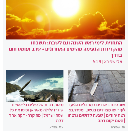
התחזית לימי ראש השנה וגם לשבת: תשכחו
מהקרירות הנעימה מהימים האחרונים • שרב ועומס חום
בדרך
אלי שפירא
|
5:29
שוב טבח ביהודים • מחבלים הגיעו
מאות רבות של טילים בליסטיים
לעיר יפו מצוידים בנשק, ומטרתם:
שוגרו הלילה מאיראן וכיסו את כל
רצח יהודים | שבעה קדושים נרצחו
שטח ישראל | מה קרה- דקה אחר
| השם יקום דמם
דקה
אלי שפירא
אלי שפירא