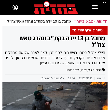
בס"ד
חדשות
»
צבא וביטחון
»
מחבל בן 13 יידה בקת"ב ונהרג מאש צה"ל
"ניסה לשרוף יהודים"
מחבל בן 13 יידה בקת"ב ונהרג מאש
צה"ל
חיילי צה"ל פתחו באש חיה לפני זמן קצר לעבר שלושה מחבלים
שיידו אבנים ובקבוקי תבערה לעבר רכבים ישראלים בסמוך לכפר
אל חאדר שבמרחב החטיבה המרחבית עציון
תגיות:
פיגוע
,
צה"ל
,
שלמה נאמן
חגי פלג
22/02/2022
22:46
כ"א אדר א' התשפ"ב