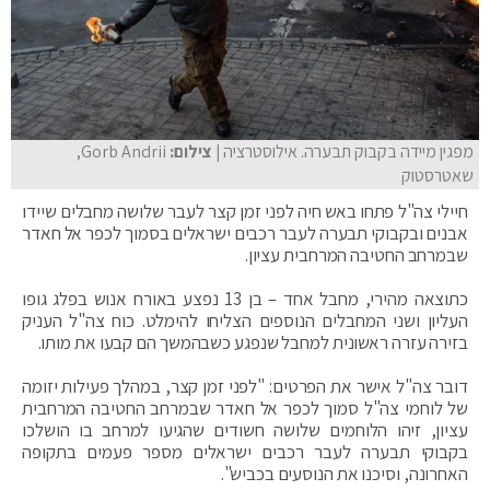
מפגין מיידה בקבוק תבערה. אילוסטרציה
| צילום:
Gorb Andrii,
שאטרסטוק
חיילי צה"ל פתחו באש חיה לפני זמן קצר לעבר שלושה מחבלים שיידו
אבנים ובקבוקי תבערה לעבר רכבים ישראלים בסמוך לכפר אל חאדר
שבמרחב החטיבה המרחבית עציון.
כתוצאה מהירי, מחבל אחד – בן 13 נפצע באורח אנוש בפלג גופו
העליון ושני המחבלים הנוספים הצליחו להימלט. כוח צה"ל העניק
בזירה עזרה ראשונית למחבל שנפגע כשבהמשך הם קבעו את מותו.
דובר צה"ל אישר את הפרטים: "לפני זמן קצר, במהלך פעילות יזומה
של לוחמי צה"ל סמוך לכפר אל חאדר שבמרחב החטיבה המרחבית
עציון, זיהו הלוחמים שלושה חשודים שהגיעו למרחב בו הושלכו
בקבוקי תבערה לעבר רכבים ישראלים מספר פעמים בתקופה
האחרונה, וסיכנו את הנוסעים בכביש".