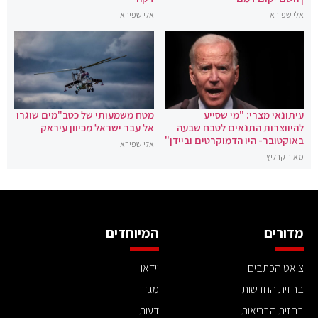
אלי שפירא
אלי שפירא
עיתונאי מצרי: "מי שסייע
מטח משמעותי של כטב"מים שוגרו
להיווצרות התנאים לטבח שבעה
אל עבר ישראל מכיוון עיראק
באוקטובר- היו הדמוקרטים וביידן"
אלי שפירא
מאיר קרליץ
מדורים
המיוחדים
צ'אט הכתבים
וידאו
בחזית החדשות
מגזין
בחזית הבריאות
דעות