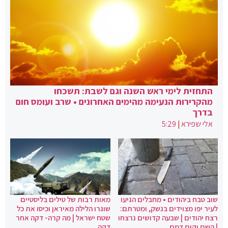
התחזית לימי ראש השנה וגם לשבת: תשכחו
מהקרירות הנעימה מהימים האחרונים • שרב ועומס חום
בדרך
אלי שפירא
|
5:29
שוב טבח ביהודים • מחבלים הגיעו
מאות רבות של טילים בליסטיים
לעיר יפו מצוידים בנשק, ומטרתם:
שוגרו הלילה מאיראן וכיסו את כל
רצח יהודים | שבעה קדושים נרצחו
שטח ישראל | מה קרה- דקה אחר
| השם יקום דמם
דקה