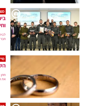
מצ
וחי
חבר "
מיל
הש
חתן 
את ה
פרש