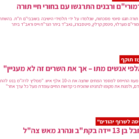
ורי"ם ורבנים התרגשו עם בחורי חיי תורה
 תורה חגגו סיומי מסכתות, שנלמדו על ידי תלמידי הישיבה בשובבי"ם ת"ת. בהשתת
רי"ם מערלוי, פינסק קרלין, פיטסבורג, גאב"ד ביתר הגר"ח וייס וראב"ד ביתר
ז תוקף
פי אנשים מתו – אך את השרים זה לא מעניין"
ח״כ מעוז התייחס למספר המתים שחצה את ה-10 אלף איש. "ממליץ לרה"מ בנט
ם, ולפנות את מקומו לנתניהו שהוכיח כי קדושת החיים עומדת מעל כל ערך אחר"
סה לשרוף יהודים"
יידה בקת"ב ונהרג מאש צה"ל