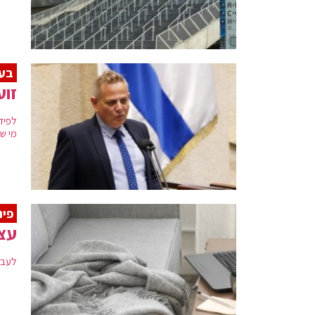
בעק
זוע
לפיד
מי ש
פינ
עצמ
לעבו