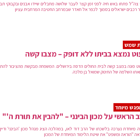
י צה"ל פתחו באש חיה לפני זמן קצר לעבר שלושה מחבלים שיידו אבנים ובקבוקי תב
 רכבים ישראלים בסמוך לכפר אל חאדר שבמרחב החטיבה המרחבית עציון
ת שמש
ט נמצא בביתו ללא דופק – מצבו קשה
ט פונה במצב קשה לבית החולים הדסה בירושלים. המשפחה מבקשת מהציבור להת
אתו השלמה של התינוק שמואל בן מלכה.
גש מיוחד
 הראשי על מכון הבינני – "להבין את תורת ה'"
ה מיוחדת נערכה בלשכתו של הרב דוד לאו, במהלכה הציג מנהל מכון 'הבינני' ודיין
אה "הוראה ומשפט" את שיטת הלימוד המיוחדת של המכון