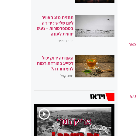
תחזית מזג האוויר
ליום שלישי: ירידה
בטמפרטורות – נעים
יחסית לעונה
חיים גוטליב
סי עמאר
האם תה ירוק יכול
לסייע בהורדת רמות
לחץ וחרדה?
נועה קפלן
יקח