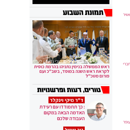
וויר
צילום:
קובי גדעון / לע"מ
ברי
ראש הממשלה בנימין נתניהו בהרמת כוסית
לקראת ראש השנה במוסד, בשב"כ ועם
פורום מטכ"ל
ד"ר מיקי וינקלר
: כך תתמודדו עם רעידת
האדמה הבאה במקום
העבודה שלכם
ופר
ניר שמול