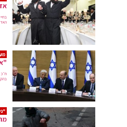
אדמ
בחיי
האדמו
מעו
"אל
בהקד
"ני
מחבל בן 13 