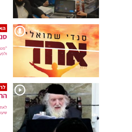
האל
סנד
"מטר
ולפע
לרג
הרא
לאחר
שיעור