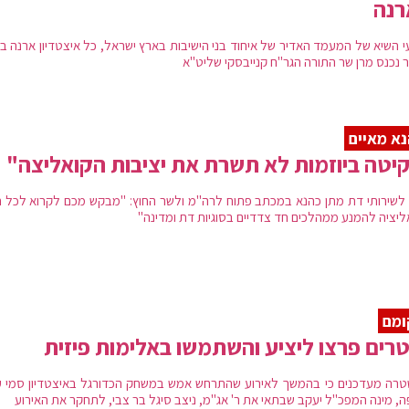
רנה
י השיא של המעמד האדיר של איחוד בני הישיבות בארץ ישראל, כל איצטדיון ארנה בא
 נכנס מרן שר התורה הגר"ח קנייבסקי שליט"א
א מאיים
יטה ביוזמות לא תשרת את יציבות הקואליצה"
לשירותי דת מתן כהנא במכתב פתוח לרה"מ ולשר החוץ: "מבקש מכם לקרוא לכל ח
ליציה להמנע ממהלכים חד צדדיים בסוגיות דת ומדינה"
ומם
רים פרצו ליציע והשתמשו באלימות פיזית
רה מעדכנים כי בהמשך לאירוע שהתרחש אמש במשחק הכדורגל באיצטדיון סמי ע
ה, מינה המפכ"ל יעקב שבתאי את ר' אג"מ, ניצב סיגל בר צבי, לתחקר את האירוע