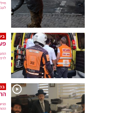
חייל
לעבר
בי
פעו
הפעו
לרפו
במפ
הרב
פגיש
ההור