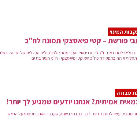
בות המינוי
בי פורשת – קטי פיאסצקי תמונה לח"כ
 החליט למנות את ח"כ ג'ידא רינאוי- זועבי ממרצ לקונסולית הכללית של ישראל בשנג
תחליף אותה בתפקידה כח"כ היא קטי פיאסצקי - ח"מ העיר בת ים
ת עבודה
אית אמיתית? אנחנו יודעים שמגיע לך יותר!
ד מהבית עשוי להיות נח יותר? כך כתבתי בשבוע שעבר - וואהו, חטפתי על הראש