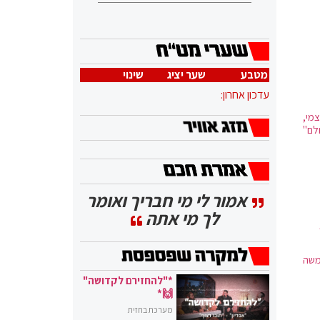
מטבע
שער יציג
שינוי
עדכון אחרון:
מי,
לם"
אמור לי מי חבריך ואומר
לך מי אתה
משה
*"להחזירם לקדושה"
🙌*
מערכת בחזית