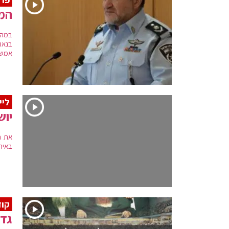
המפ
במהל
בנאו
אמש
ליי
יוש
את ה
באירו
קוד
גדו