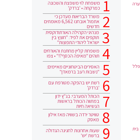
משפחת לוי משפצת והשכונה
ערה
כמרקחה • 'ברדק'
משרד הבריאות מעדכן כי
אתמול אובחנו 6,562 מאומתים
חדשים
מנהיגי הקהילה האורתודוקסית
תוקפים את לפיד: "חוצץ בין
ישראל ליהודי התפוצות"
משפחת קליין מחתנת והאורחים
תוהים "מאיפה הכסף?!" • צפו
פלל
האסירים הביטחוניים מאיימים:
"נשבות רעב ברמאדן"
רשת יש בהפקה מטורפת עם
'ברדק'
הכותל המערבי: בג"ץ ידון
במתווה הכותל בראשות
הנשיאה חיות
טוויטר ירדה בשוויה מאז אילון
מאסק
 בית
שעות אחרונות לחגיגה הגדולה
ברשת 'יש'