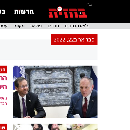
בס"ד
צ'אט הכתבים
חרדים
פוליטי
מקומי
עסקי
פברואר ב22, 2022
חמי
הרצ
היה
נשיא
הברית
שוב