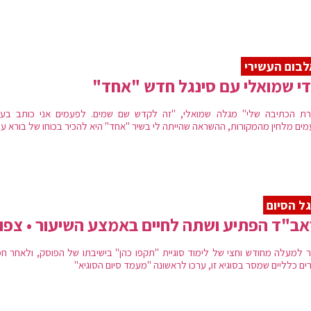
בום העשירי
י שמואלי עם סינגל חדש "אחד"
ת הכתיבה שלי" מגלה שמואלי, "זה לקדש שם שמים. לפעמים אני כותב בעצ
מים מלחין מהמקורות, ההשראה שהייתה לי בשיר "אחד" היא להכיר בכוחו של בורא עו
ל הסיום
ב"ד הפתיע ושתה לחיים באמצע השיעור • צפו
 למעלה מחודש וחצי של לימוד סוגיית "תקפו כהן" בישיבתו של הפוסק, ולאחר ח
ים כלליים שמסר בסוגיא זו, ערכו לראשונה "מעמד סיום הסוגיא"