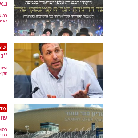
בא
ברגע
כאשר
כהנ
"נק
השר 
הקוא
מק
שוט
במשט
בחיפ