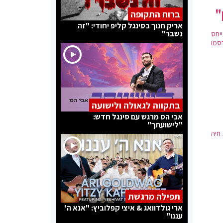
"
ברוח התקופה
אריק חנוך בסינגל קליפ יחודי: "זה
נשבר"
יחס
סמו
בתקווה לגאולה ולישועה
אבי הס מרגש עם סינגל חדש:
"לישועתך"
חיה
תפילה מרגשת
ארי גולדוואג & איצי קפלוביץ: "אנא ה'
עננו"