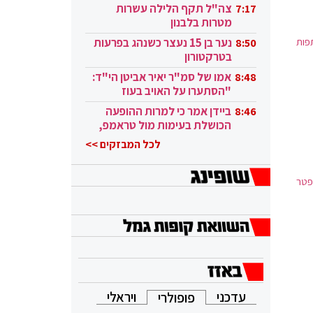
בקטאר"
צה"ל תקף הלילה עשרות
7:17
מטרות בלבנון
פות
נער בן 15 נעצר כשנהג בפרעות
8:50
בטרקטורון
אמו של סמ"ר יאיר אביטן הי"ד:
8:48
"הסתערו על האויב בעוז
ובגבורה"
ביידן אמר כי למרות ההופעה
8:46
הכושלת בעימות מול טראמפ,
הוא ממשיך
לכל המבזקים >>
 להתפטר
עדכני
ויראלי
פופולרי