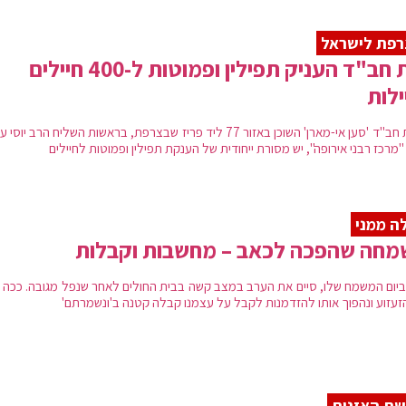
רפת לישראל
בית חב"ד העניק תפילין ופמוטות ל-400 חיילים
ילות
לבית חב"ד 'סען אי-מארן' השוכן באזור 77 ליד פריז שבצרפת, בראשות השליח הרב יו
מרכז רבני אירופה", יש מסורת ייחודית של הענקת תפילין ופמוטות לחיילים
ה ממני
מחה שהפכה לכאב – מחשבות וקבלות
ביום המשמח שלו, סיים את הערב במצב קשה בבית החולים לאחר שנפל מגובה. ככה נ
זעזוע ונהפוך אותו להזדמנות לקבל על עצמנו קבלה קטנה ב'ונשמרתם'
ת האזנות