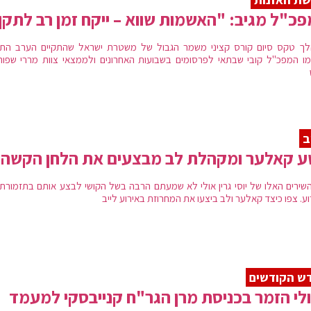
כ"ל מגיב: "האשמות שווא – ייקח זמן רב לתקן
ך טקס סיום קורס קציני משמר הגבול של משטרת ישראל שהתקיים הערב התי
מו המפכ"ל קובי שבתאי לפרסומים בשבועות האחרונים ולממצאי צוות מררי שפור
ב
ע קאלער ומקהלת לב מבצעים את הלחן הקשה
שירים האלו של יוסי גרין אולי לא שמעתם הרבה בשל הקושי לבצע אותם בתזמורת 
ע. צפו כיצד קאלער ולב ביצעו את המחרוזת באירוע לייב
ש הקודשים
לי הזמר בכניסת מרן הגר"ח קנייבסקי למעמד